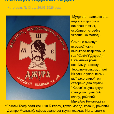
Категорія:
№13 від 26.03.2026 року
Мудрість, шляхетність,
відвага - три риси
виховання яких,
особливо потребує
українська молодь.
Саме це виховує
всеукраїнська
військово-патріотична
гра "Сокіл"("Джура").
Вже кілька років
поспіль у нашому
Теофіпольському ліцеї
N1 учні є учасниками
цієї захопливої гри;
створено два гуртки:
"Хорси" (група джур
козацьких, учні 6-А
класу, ройовий -
Михайло Романюк) та
"Соколи Теофіполя"(учні 10-Б класу, група молоді козаки, ройовий
- Дмитро Мельник), сформовано рої групи козачат. Нагальним є