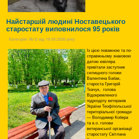
Найстаршій людині Ноставецького
старостату виповнилося 95 років
Категорія:
№12 від 19.03.2026 року
Із цією поважною та по-
справжньому знаковою
датою ювіляра
привітали заступник
селищного голови
Валентина Бабак,
староста Григорій
Ткачук, голова
Відокремленого
підрозділу ветеранів
України Теофіпольської
територіальної громади
— Володимир Кобера
та в.о. голови
ветеранської організації
старостату Світлана