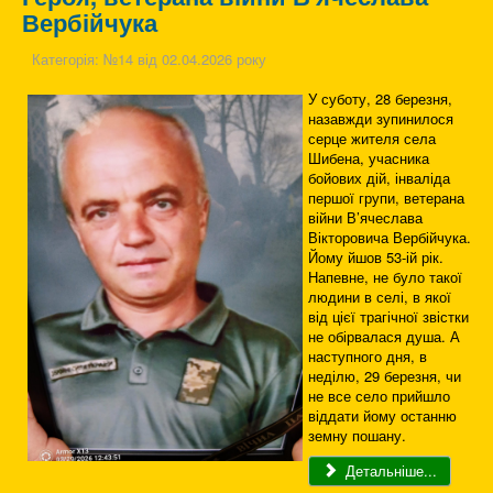
Вербійчука
Категорія:
№14 від 02.04.2026 року
У суботу, 28 березня,
назавжди зупинилося
серце жителя села
Шибена, учасника
бойових дій, інваліда
першої групи, ветерана
війни В’ячеслава
Вікторовича Вербійчука.
Йому йшов 53-ій рік.
Напевне, не було такої
людини в селі, в якої
від цієї трагічної звістки
не обірвалася душа. А
наступного дня, в
неділю, 29 березня, чи
не все село прийшло
віддати йому останню
земну пошану.
Детальніше...