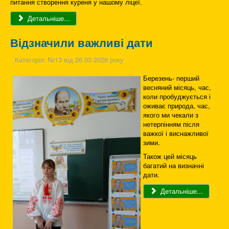
питання створення куреня у нашому ліцеї.
Детальніше...
Відзначили важливі дати
Категорія:
№13 від 26.03.2026 року
Березень- перший
весняний місяць, час,
коли пробуджується і
оживає природа, час,
якого ми чекали з
нетерпінням після
важкої і виснажливої
зими.
Також цей місяць
багатий на визначні
дати.
Детальніше...