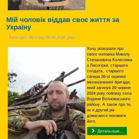
Мій чоловік віддав своє життя за
Україну
Категорія:
№13 від 26.03.2026 року
Хочу розказати про
свого чоловіка Миколу
Степановича Колесника
з Лисогірки, старшого
солдата, старшого
сапера 36-ої окремої
механізованої бригади,
який загинув 29 червня
2024 року поблизу села
Водяне Волноваського
району. А також про те,
як я другий рік
домагаюся поховати
його.
Детальніше...