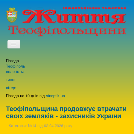
TPL_PROTOSTAR_TOGGLE_MENU
Погода
Головна
Теофіполь
вологість:
Архів випусків газети
тиск:
вітер:
Про нас
Погода на 10 днів від
sinoptik.ua
Теофіпольщина продовжує втрачати
Зворотній зв'язок
своїх земляків - захисників України
Категорія:
№14 від 02.04.2026 року