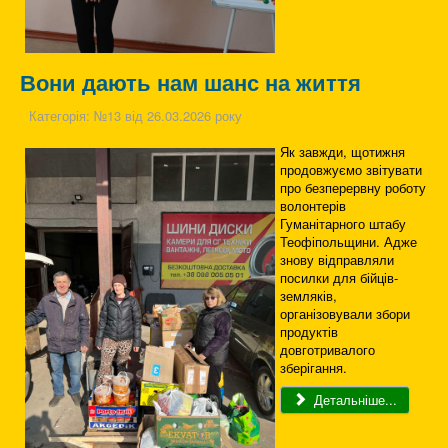
Вони дають нам шанс на життя
Категорія:
№13 від 26.03.2026 року
Як завжди, щотижня
продовжуємо звітувати
про безперервну роботу
волонтерів
Гуманітарного штабу
Теофіпольщини. Адже
знову відправляли
посилки для бійців-
земляків,
організовували збори
продуктів
довготривалого
зберігання.
Детальніше...