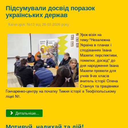
Підсумували досвід поразок
українських держав
Категорія:
№13 від 26.03.2026 року
Урок-візія на
тему:"Незалежна
Україна в планах і
сподіваннях Івана
Мазепи: перспективи,
помилки, досвід" до
дня народження Івана
Мазепи провели для
учнів 9-их класів
вчитель історії Олена
Станчук та працівники
Гончаренко-центру на початку Тижня історії в Теофіпольському
ліцеї N1.
Детальніше...
Мотивуй, надихай та дій!