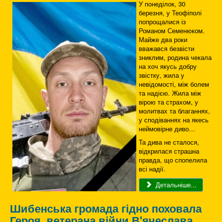
У понеділок, 30
березня, у Теофіполі
попрощалися із
Романом Семенюком.
Майже два роки
вважався безвісти
зниклим, родина чекала
на хоч якусь добру
звістку, жила у
невідомості, між болем
та надією. Жила між
вірою та страхом, у
молитвах та благаннях,
у сподіваннях на якесь
неймовірне диво…
Та дива не сталося,
відкрилася страшна
правда, що спопелила
всі надії.
Детальніше...
Шибенська громада гідно поховала
Героя, ветерана війни В'ячеслава