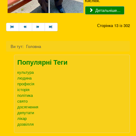
Кислюк.
Детальніше...
Сторінка 13 із 302
Ви тут:
Головна
Популярні Теги
культура
людина
професія
історія
політика
свято
досягнення
депутати
лікар
дозвілля