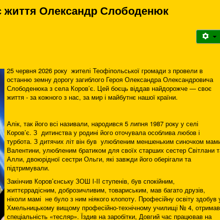
оє життя Олександр Слободенюк
25 червня 2026 року жителі Теофіпольської громади з провели в
останню земну дорогу загиблого Героя Олександра Олександровича
Слободенюка з села Коров’є. Цей боєць віддав найдорожче — своє
життя - за кожного з нас, за мир і майбутнє нашої країни.
Алік, так його всі називали, народився 5 липня 1987 року у селі
Коров’є. З дитинства у родині його оточувала особлива любов і
турбота. З дитячих літ він був улюбленим меншеньким синочком мам
Валентини, улюбленим братиком для своїх старших сестер Світлани т
Алли, двоюрідної сестри Ольги, які завжди його оберігали та
підтримували.
Закінчив Коров’єнську ЗОШ І-ІІ ступенів, був спокійним,
життєррадісним, доброзичливим, товариським, мав багато друзів,
ніколи мамі не було з ним ніякого клопоту. Професійну освіту здобув 
Хмельницькому вищому професійно-технічному училищі № 4, отримав
спеціальність «тесляр». Їздив на заробітки, Довгий час працював на