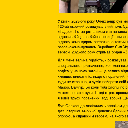
У квітні 2023-ого року Олександр був м
120-ий окремий розвідувальний полк Сух
«Падре». І став рятівником життів свої
відвозив бійців на бойові позиції, прив
відвагу командиром оперативно-тактич
головнокомандувачем Збройних Сил Укр
вересні 2025-ого року отримав орден «За
Для мене велика гордість, - розказував 
спеціального призначення, хоч мені вже
водієм у нашому загоні – це велика від
хлопців, вивезти їх, якщо є поранений,
туди не страшно, я зумів побороти свій
Майор, Вампір. Бо коли тобі хлопці по 
можеж не встигнути. І тоді страх пропа
я вивіз трьох поранених, тоді зробив ще
Був Олександр люблячим чоловіком для
для старшої 14-річної донечки Дарини ві
опорою, а справжнім героєм, на якого 