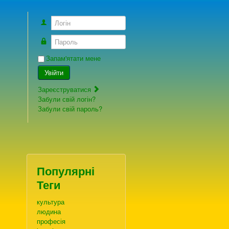
Логін
Пароль
Запам'ятати мене
Увійти
Зареєструватися
Забули свій логін?
Забули свій пароль?
Популярні
Теги
культура
людина
професія