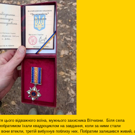
тя цього відважного воїна, мужнього захисника Вітчизни. Біля села
 побратимом їхали квадроциклом на завдання, коли за ними стали
 вони втекли, третій вибухнув поблизу них. Побратим залишився живий, 