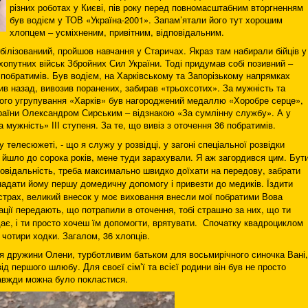
різних роботах у Києві, пів року перед повномасштабним вторгненням
був водієм у ТОВ «Україна-2001». Запам’ятали його тут хорошим
хлопцем – усміхненим, привітним, відповідальним.
обілізованиий, пройшов навчання у Старичах. Якраз там набирали бійців у
опутних військ Збройних Сил України. Тоді придумав собі позивний –
х побратимів. Був водієм, на Харківському та Запорізькому напрямках
озив назад, вивозив поранених, забирав «трьохсотих». За мужність та
ного угрупування «Харків» був нагороджений медаллю «Хоробре серце»,
аїни Олександром Сирським – відзнакою «За сумлінну службу». А у
 мужність» ІІІ ступеня. За те, що вивіз з оточення 36 побратимів.
у телесюжеті, - що я служу у розвідці, у загоні спеціальної розвідки
 йшло до сорока років, мене туди зарахували. Я аж загордився цим. Бут
повідальність, треба максимально швидко доїхати на передову, забрати
 надати йому першу домедичну допомогу і привезти до медиків. Їздити
 страх, великий внесок у моє виховання внесли мої побратими Вова
рації передають, що потрапили в оточення, тобі страшно за них, що ти
дає, і ти просто хочеш їм допомогти, врятувати. Спочатку квадроциклом
 чотири ходки. Загалом, 36 хлопців.
 дружини Олени, турботливим батьком для восьмирічного синочка Вані,
д першого шлюбу. Для своєї сім’ї та всієї родини він був не просто
завжди можна було покластися.