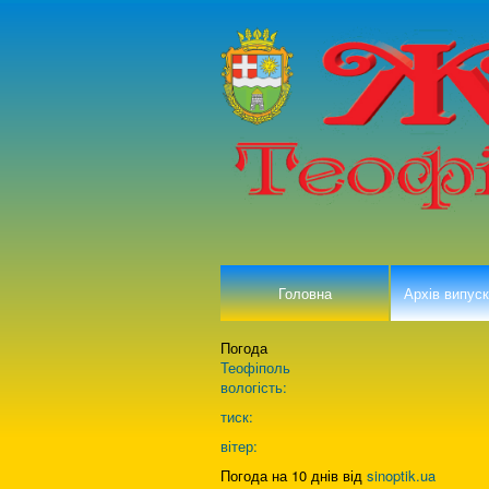
Головна
Архів випуск
Погода
Теофіполь
вологість:
тиск:
вітер:
Погода на 10 днів від
sinoptik.ua