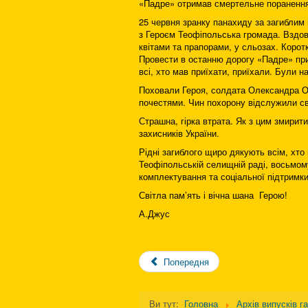
«Падре» отримав смертельне поранення,
25 червня зранку панахиду за загиблим
з Героєм Теофіпольська громада. Вздов
квітами та прапорами, у сльозах. Корот
Провести в останню дорогу «Падре» приї
всі, хто мав приїхати, приїхали. Були на
Поховали Героя, солдата Олександра О
почестями. Чин похорону відслужили с
Страшна, гірка втрата. Як з цим змирит
захисників України.
Рідні загиблого щиро дякують всім, хто
Теофіпольській селищній раді, восьмом
комплектування та соціальної підтримки
Світла пам’ять і вічна шана Герою!
А.Джус
Попередня
Ви тут:
Головна
Архів випусків г