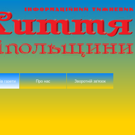
ів газети
Про нас
Зворотній зв'язок