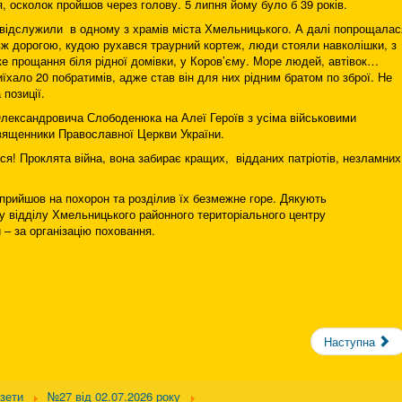
 осколок пройшов через голову. 5 липня йому було б 39 років.
 відслужили в одному з храмів міста Хмельницького. А далі попрощалас
ж дорогою, кудою рухався траурний кортеж, люди стояли навколішки, з
ке прощання біля рідної домівки, у Коров’єму. Море людей, автівок…
хало 20 побратимів, адже став він для них рідним братом по зброї. Не
 позиції.
лександровича Слободенюка на Алеї Героїв з усіма військовими
вященники Православної Церкви України.
ися! Проклята війна, вона забирає кращих, відданих патріотів, незламних
 прийшов на похорон та розділив їх безмежне горе. Дякують
у відділу Хмельницького районного територіального центру
 – за організацію поховання.
Наступна
азети
№27 від 02.07.2026 року