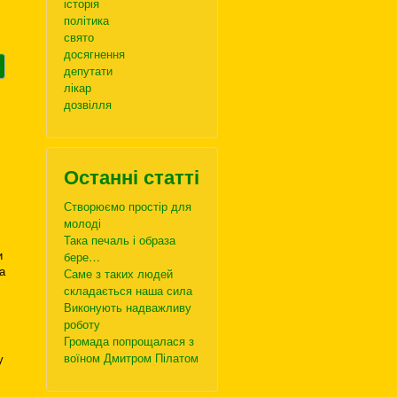
історія
політика
свято
досягнення
депутати
лікар
дозвілля
Останні статті
Створюємо простір для
молоді
Така печаль і образа
и
бере…
а
Саме з таких людей
складається наша сила
Виконують надважливу
роботу
Громада попрощалася з
воїном Дмитром Пілатом
у