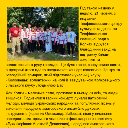
Під такою назвою у
неділю, 21 червня, з
ініціативи
Теофіпольського центру
культури та дозвілля
Теофіпольської
селищної ради у
Колках відбувся
благодійний захід на
підтримку бійців-
земляків та
волонтерського руху громади. Це було гарне, зворушливе свято,
в програмі якого вдало поєдналися концерт колективів Центру та
благодійний ярмарок, який підготували учасниці клубу
«Колковецькі волонтерки» на чолі із завідувачкою Колковецького
сільського клубу Людмилою Бас.
Хоч Колки – маленьке село, проживає в ньому 79 осіб, та люди
зійшлися. Подивилися гарний концерт: лунали патріотичні
мелодії, мелодії українських народних та популярних пісень у
виконанні народного аматорського ансамблю духових
інструментів (керівник Олександр Зиборєв), пісні у виконанні
народного аматорського чоловічого фольклорного колективу
«Гук» (керівник Анатолій Денисевич), народного аматорського