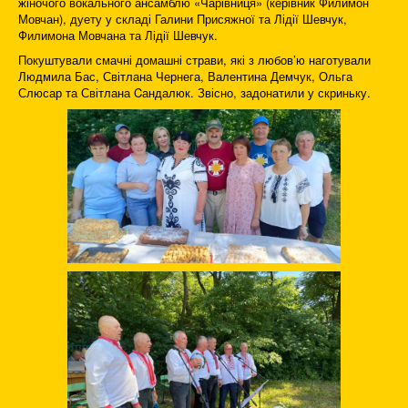
жіночого вокального ансамблю «Чарівниця» (керівник Филимон
Мовчан), дуету у складі Галини Присяжної та Лідії Шевчук,
Филимона Мовчана та Лідії Шевчук.
Покуштували смачні домашні страви, які з любов’ю наготували
Людмила Бас, Світлана Чернега, Валентина Демчук, Ольга
Слюсар та Світлана Cандалюк. Звісно, задонатили у скриньку.