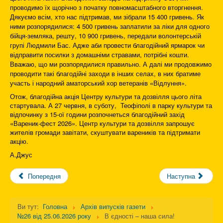
проводимо їх щорічно з початку повномасштабного вторгнення.
Дякуємо всім, хто нас підтримав, ми зібрали 15 400 гривень. Як
ними розпорядилися: 4 500 гривень заплатили за ліки для одного
бійця-земляка, решту, 10 900 гривень, передали волонтерській
групі Людмили Бас. Адже аби провести благодійний ярмарок чи
відправити посилки з домашніми стравами, потрібні кошти.
Вважаю, що ми розпорядилися правильно. А далі ми продовжимо
проводити такі благодійні заходи в інших селах, в них братиме
участь і народний аматорський хор ветеранів «Відлуння».
Отож, благодійна акція Центру культури та дозвілля цього літа
стартувала. А 27 червня, в суботу, Теофіполі в парку культури та
відпочинку з 15-ої години розпочнеться благодійний захід
«Вареник-фест 2026». Центр культури та дозвілля запрошує
жителів громади завітати, скуштувати вареників та підтримати
акцію.
А.Джус
Попередня
Наступна
Ви тут:
Головна
Архів випусків газети
№26 від 25.06.2026 року
В єдності – наша сила!