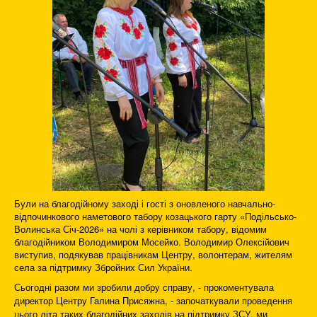
Були на благодійному заході і гості з оновленого навчально-
відпочинкового наметового табору козацького гарту «Подільсько-
Волинська Січ-2026» на чолі з керівником табору, відомим
благодійником Володимиром Мосейко. Володимир Олексійович
виступив, подякував працівникам Центру, волонтерам, жителям
села за підтримку Збройних Сил України.
Сьогодні разом ми зробили добру справу, - прокоментувала
директор Центру Галина Присяжна, - започаткували проведення
цього літа таких благодійних заходів на підтримку ЗСУ, ми