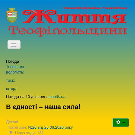
TPL_PROTOSTAR_TOGGLE_MENU
Погода
Головна
Теофіполь
вологість:
Архів випусків газети
тиск:
вітер:
Про нас
Погода на 10 днів від
sinoptik.ua
В єдності – наша сила!
Зворотній зв'язок
Деталі
Категорія:
№26 від 25.06.2026 року
Перегляди: 133