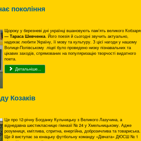
ає покоління
Щороку у березневі дні українці вшановують пам’ять великого Кобзаря
—
Тарас
а
Шевченка
. Його поезія й сьогодні звучить актуально,
надихає любити Україну, її мову та культуру. З цієї нагоди у нашому
Волице-Полівському ліцеї було проведено низку пізнавальних та
цікавих заходів, спрямованих на популяризацію творчості видатного
поета.
Детальніше...
ду Козаків
Це про 12-річну Богданку Кульчицьку з Великого Лазучина, а
віднедавна шестикласницю гімназії № 24 у Хмельницькому. Адже
розумниця, кмітлива, спритна, енергійна, доброзичлива та товариська.
Ще й виступає за юнацьку футбольну команду «Дівчата» ДЮСШ № 1