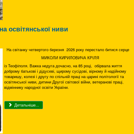
ана освітянської ниви
На світанку четвертого березня 2026 року перестало битися серце
МИКОЛИ КИРИЛОВИЧА КРІЛЯ
із Теофіполя. Важка недуга дочасно, на 85 році, обірвала життя
доброму батькові і дідусеві, щирому сусідові, вірному й надійному
товаришу, колезі і другу по спільній праці на царині політології та
освітянської ниви, дитини Другої світової війни, ветеранові праці,
відміннику народної освіти України.
Детальніше...