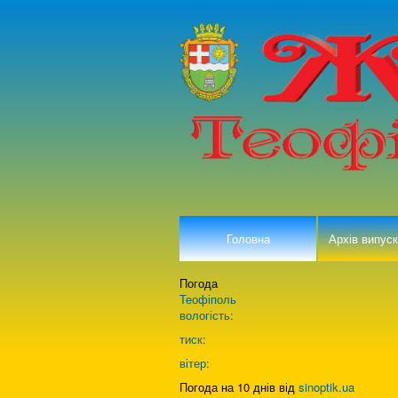
Головна
Архів випуск
Погода
Теофіполь
вологість:
тиск:
вітер:
Погода на 10 днів від
sinoptik.ua