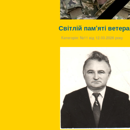
Світлій пам’яті ветер
Категорія:
№11 від 12.03.2026 року