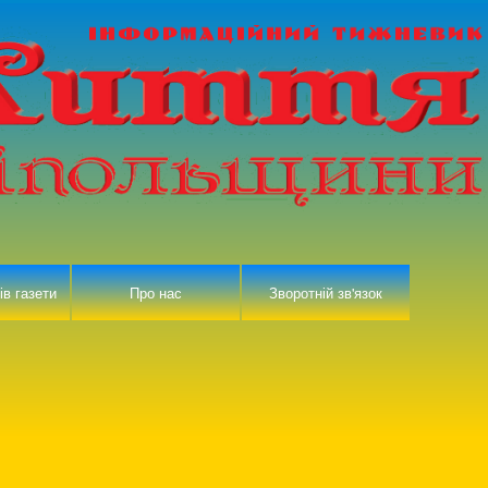
ів газети
Про нас
Зворотній зв'язок