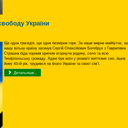
свободу України
Ще одна трагедія, ще одне безмірне горе. За наше мирне майбутнє, за
нашу вільну країну загинув Сергій Олексійович Болібрух з Гаврилівки.
Страшна біда чорним крилом огорнула родину, село та всю
Теофіпольську громаду. Адже був воїн у розквіті життєвих сил, йшов
йому 43-ій рік, трудився на благо України та своєї сім’ї.
Детальніше...