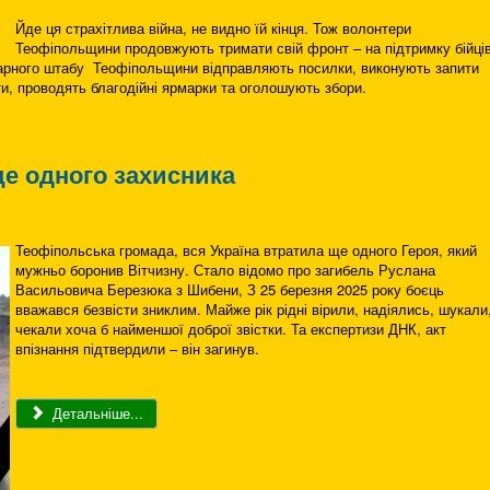
Йде ця страхітлива війна, не видно їй кінця. Тож волонтери
Теофіпольщини продовжують тримати свій фронт – на підтримку бійців
нітарного штабу Теофіпольщини відправляють посилки, виконують запити
и, проводять благодійні ярмарки та оголошують збори.
ще одного захисника
Теофіпольська громада, вся Україна втратила ще одного Героя, який
мужньо боронив Вітчизну. Стало відомо про загибель Руслана
Васильовича Березюка з Шибени, З 25 березня 2025 року боєць
вважався безвісти зниклим. Майже рік рідні вірили, надіялись, шукали
чекали хоча б найменшої доброї звістки. Та експертизи ДНК, акт
впізнання підтвердили – він загинув.
Детальніше...