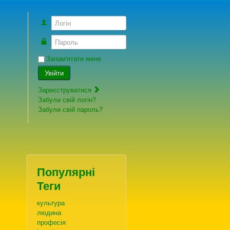
Логін
Пароль
Запам'ятати мене
Увійти
Зареєструватися
Забули свій логін?
Забули свій пароль?
Популярні
Теги
культура
людина
професія