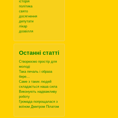
історія
політика
свято
досягнення
депутати
лікар
дозвілля
Останні статті
Створюємо простір для
молоді
Така печаль і образа
бере…
Саме з таких людей
складається наша сила
Виконують надважливу
роботу
Громада попрощалася з
воїном Дмитром Пілатом