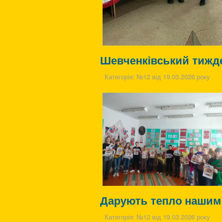
Шевченківський тижден
Категорія:
№12 від 19.03.2026 року
Дарують тепло нашим
Категорія:
№12 від 19.03.2026 року