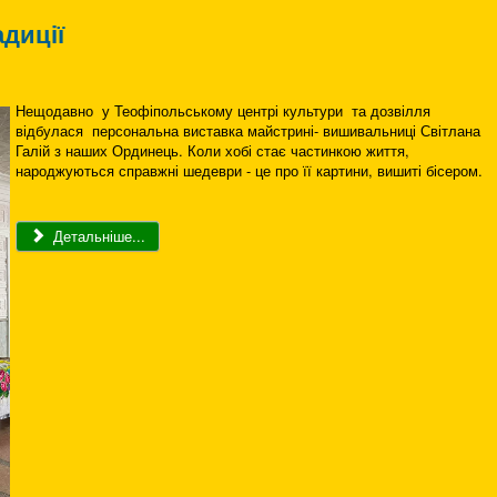
адиції
Нещодавно у Теофіпольському центрі культури та дозвілля
відбулася персональна виставка майстрині- вишивальниці Світлана
Галій з наших Ординець. Коли хобі стає частинкою життя,
народжуються справжні шедеври - це про її картини, вишиті бісером.
Детальніше...