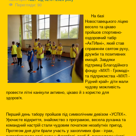
Перегляди: 90
На базі
Новоставецького ліцею
весело та цікаво
пройшов спортивно-
оздоровчий табір
«АкТИвні», який став
справжнім святом руху,
дружби та позитивних
емоцій. Завдяки
підтримці Благодійного
фонду «МХП - Громаді»
та підприємства «МХП -
Рідний край» діти мали
чудову можливість
провести літні канікули активно, цікаво й з користю для
здоров'я.
Перший день табору пройшов під символічним девізом «УСПІХ».
Урочисте відкриття, знайомство з програмою, весела руханка та
командний настрій стали чудовим початком незабутніх пригод.
Протягом дня діти брали участь у захопливих фан - іграх,
випробовували свої сили у флорболі, регбі-5, виконували цікаві