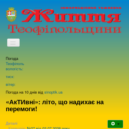
TPL_PROTOSTAR_TOGGLE_MENU
Погода
Головна
Теофіполь
вологість:
Архів випусків газети
тиск:
вітер:
Про нас
Погода на 10 днів від
sinoptik.ua
«АкТИвні»: літо, що надихає на
перемоги!
Зворотній зв'язок
Деталі
Категорія:
№27 від 02.07.2026 року