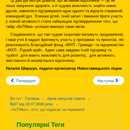
Ці два дні вкотре довели, що активний відпочинок — це не
лише зміцнення здоров'я, а й чудова можливість знайти нових
друзів, навчитися підтримувати одне одного та відчути справжній
командний дух. Усмішки дітей, їхній запал і бажання брати участь
у кожній активності стали найкращим підтвердженням того, що
табір «АкТИвні» успішно виконує свою місію.
Сподіваємося, що такі чудові ініціативи матимуть продовження,
і наші учні й надалі братимуть участь у програмах та проєктах, які
реалізовують Благодійний фонд «МХП - Громаді» та підприємство
«МХП - Рідний край». Адже саме завдяки їхній підтримці та
турботі діти мають можливість для розвитку, для активного,
змістовного й незабутнього відпочинку.
Наталія Шершун, педагог-організатор Новоставецького ліцею
Попередня
Наступна
Ви тут:
Головна
Архів випусків газети
№27 від 02.07.2026 року
«АкТИвні»: літо, що надихає на перемоги!
Популярні Теги