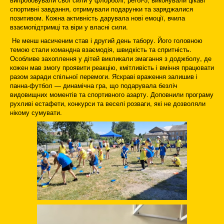
спортивні завдання, отримували подарунки та заряджалися
позитивом. Кожна активність дарувала нові емоції, вчила
взаємопідтримці та віри у власні сили.
Не менш насиченим став і другий день табору. Його головною
темою стали командна взаємодія, швидкість та спритність.
Особливе захоплення у дітей викликали змагання з доджболу, де
кожен мав змогу проявити реакцію, кмітливість і вміння працювати
разом заради спільної перемоги. Яскраві враження залишив і
панна-футбол — динамічна гра, що подарувала безліч
видовищних моментів та спортивного азарту. Доповнили програму
рухливі естафети, конкурси та веселі розваги, які не дозволяли
нікому сумувати.