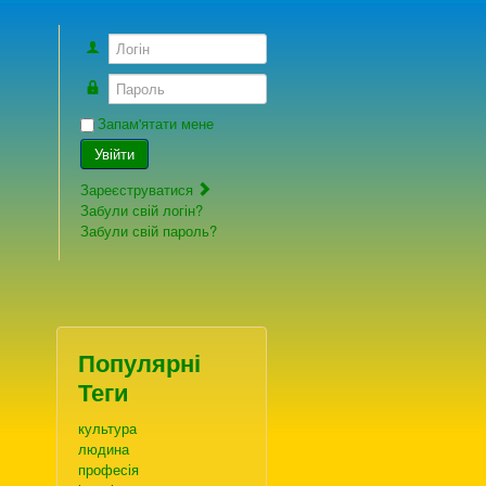
Логін
Пароль
Запам'ятати мене
Увійти
Зареєструватися
Забули свій логін?
Забули свій пароль?
Популярні
Теги
культура
людина
професія