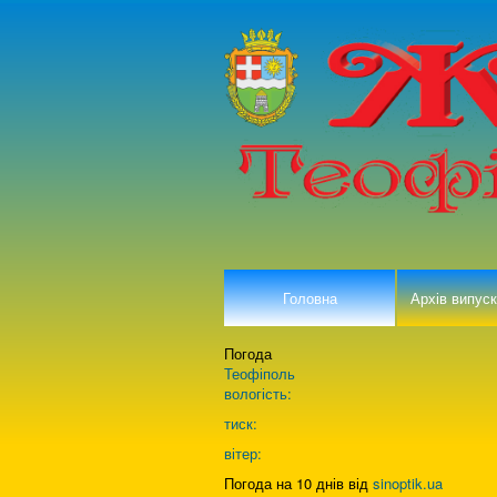
Головна
Архів випуск
Погода
Теофіполь
вологість:
тиск:
вітер:
Погода на 10 днів від
sinoptik.ua