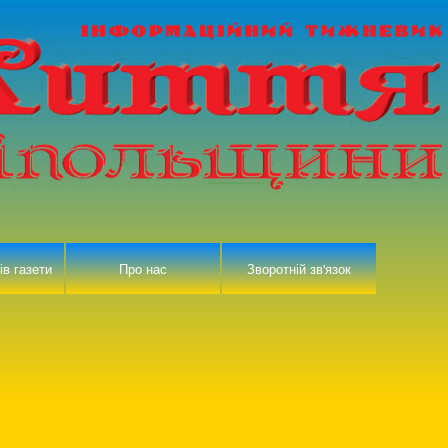
ів газети
Про нас
Зворотній зв'язок