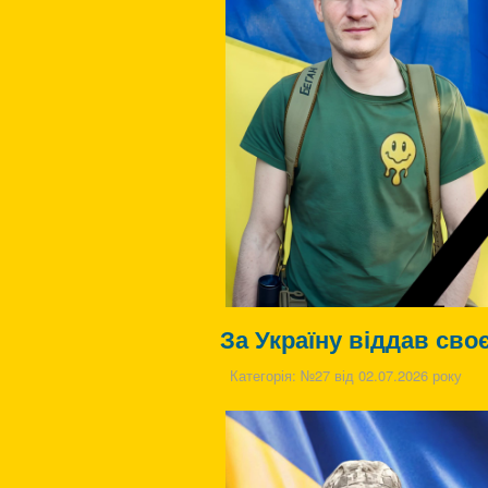
За Україну віддав св
Категорія:
№27 від 02.07.2026 року