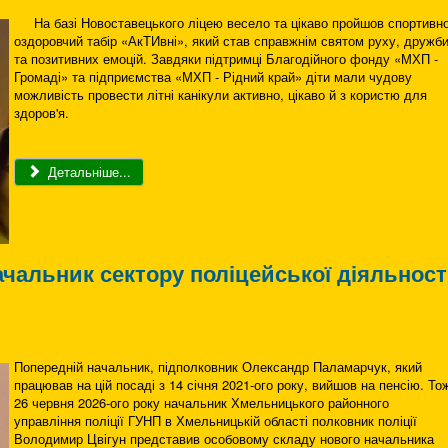
На базі Новоставецького ліцею весело та цікаво пройшов спортивно
оздоровчий табір «АкТИвні», який став справжнім святом руху, дружб
та позитивних емоцій. Завдяки підтримці Благодійного фонду «МХП -
Громаді» та підприємства «МХП - Рідний край» діти мали чудову
можливість провести літні канікули активно, цікаво й з користю для
здоров'я.
Детальніше...
ачальник сектору поліцейської діяльност
Попередній начальник, підполковник Олександр Паламарчук, який
працював на цій посаді з 14 січня 2021-ого року, вийшов на пенсію. То
26 червня 2026-ого року начальник Хмельницького районного
управління поліції ГУНП в Хмельницькій області полковник поліції
Володимир Цвігун представив особовому складу нового начальника