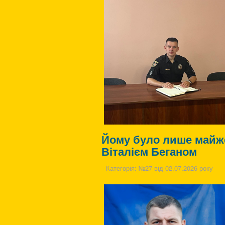
Йому було лише майж
Віталієм Беганом
Категорія:
№27 від 02.07.2026 року