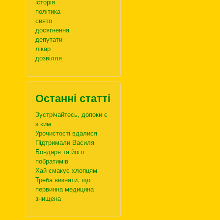
історія
політика
свято
досягнення
депутати
лікар
дозвілля
Останні статті
Зустрічайтесь, допоки є
з ким
Урочистості вдалися
Підтримали Василя
Бондаря та його
побратимів
Хай смакує хлопцям
Треба визнати, що
первинна медицина
знищена