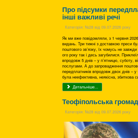
Про підсумки передпла
інші важливі речі
Категорія:
№28 від 09.07.2026 року
Як ми вже повідомляли, з 1 червня 202
видань. Три тижні з доставкою преси б
поштового зв’язку, їх чомусь не завжди
ого року так і десь загубилися. Приклеїл
впродовж 5 днів – у п’ятницю, суботу, 
послугами. А до запровадження поштово
передплатників впродовж двох днів – у 
була неефективна, неякісна, збиткова с
Детальніше...
Теофіпольська громад
Категорія:
№28 від 09.07.2026 року