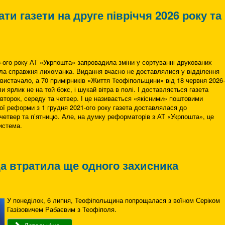
ти газети на друге півріччя 2026 року та
6-ого року АТ «Укрпошта» запровадила зміни у сортуванні друкованих
ула справжня лихоманка. Видання вчасно не доставлялися у відділення
 вистачало, а 70 примірників «Життя Теофіпольщини» від 18 червня 2026-
и ярлик не на той бокс, і шукай вітра в полі. І доставляється газета
вівторок, середу та четвер. І це називається «якісними» поштовими
ї реформи з 1 грудня 2021-ого року газета доставлялася до
четвер та п’ятницю. Але, на думку реформаторів з АТ «Укрпошта», це
истема.
а втратила ще одного захисника
У понеділок, 6 липня, Теофіпольщина попрощалася з воїном Серіком
Газізовичем Рабаєвим з Теофіполя.