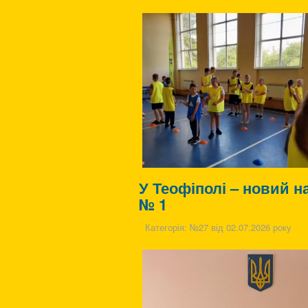
У Теофіполі – новий н
№ 1
Категорія:
№27 від 02.07.2026 року