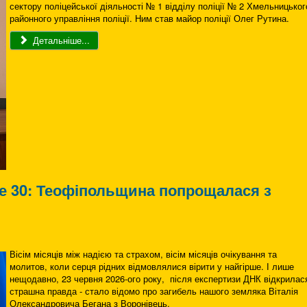
сектору поліцейської діяльності № 1 відділу поліції № 2 Хмельницьког
районного управління поліції. Ним став майор поліції Олег Рутина.
Детальніше...
е 30: Теофіпольщина попрощалася з
Вісім місяців між надією та страхом, вісім місяців очікування та
молитов, коли серця рідних відмовлялися вірити у найгірше. І лише
нещодавно, 23 червня 2026-ого року, після експертизи ДНК відкрилас
страшна правда - стало відомо про загибель нашого земляка Віталія
Олександровича Бегана з Воронівець.