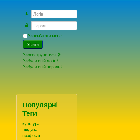
Логін
Пароль
Запам'ятати мене
Увійти
Зареєструватися
Забули свій логін?
Забули свій пароль?
Популярні
Теги
культура
людина
професія