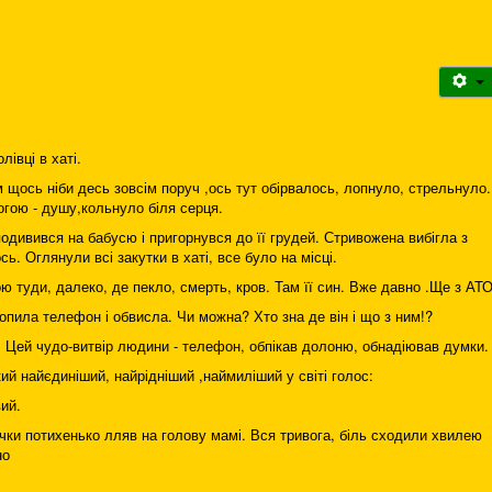
івці в хаті.
м щось ніби десь зовсім поруч ,ось тут обірвалось, лопнуло, стрельнуло.
гою - душу,кольнуло біля серця.
одивився на бабусю і пригорнувся до її грудей. Стривожена вибігла з
ь. Оглянули всі закутки в хаті, все було на місці.
 туди, далеко, де пекло, смерть, кров. Там її син. Вже давно .Ще з АТО
пила телефон і обвисла. Чи можна? Хто зна де він і що з ним!?
 Цей чудо-витвір людини - телефон, обпікав долоню, обнадіював думки.
кий найєдиніший, найрідніший ,наймиліший у світі голос:
ий.
дички потихенько лляв на голову мамі. Вся тривога, біль сходили хвилею
ано