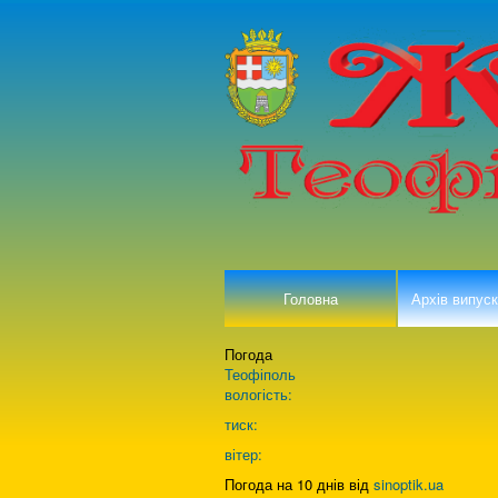
Головна
Архів випуск
Погода
Теофіполь
вологість:
тиск:
вітер:
Погода на 10 днів від
sinoptik.ua