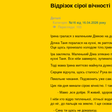
Відрізок сірої вічності
Деталі
Категорія:
№16 від 16.04.2026 року
Перегляди: 103
Ірина гралася з маленьким Дімкою на дол
Дочка Таня поралася на кухні, як рапто
Оце щось пронизало холодом тіло,триво
Іра заклякла. Маленький Діма злякано п
кухні Таня. Все ніби завмерло, зупинилос
Тоді мама Ірина миттєво майнула думкою
Серцем відчула, щось сталось! Рука вхо
Пекельне чекання. Подзвонить уже сам.
Цих пів-дня минали сірою вічністю. І та
- Мамо ,все добре. Я живий, здоров
І ніби хто відро тепленької, літньої во
до ніг, до пальців на землю. І ще сков
- Сину ти щось не доказуєш.