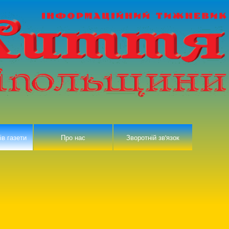
ів газети
Про нас
Зворотній зв'язок