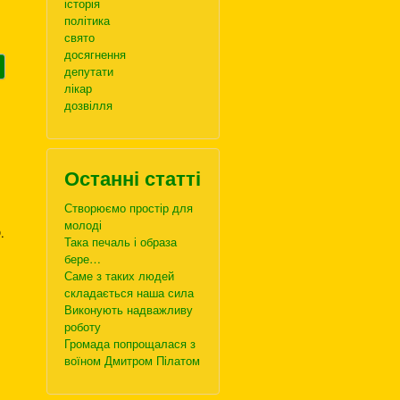
історія
політика
свято
досягнення
депутати
лікар
дозвілля
Останні статті
Створюємо простір для
молоді
.
Така печаль і образа
бере…
Саме з таких людей
складається наша сила
Виконують надважливу
роботу
Громада попрощалася з
воїном Дмитром Пілатом