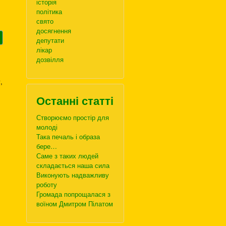
історія
політика
свято
досягнення
депутати
лікар
дозвілля
,
Останні статті
Створюємо простір для
молоді
Така печаль і образа
бере…
Саме з таких людей
складається наша сила
Виконують надважливу
роботу
Громада попрощалася з
воїном Дмитром Пілатом