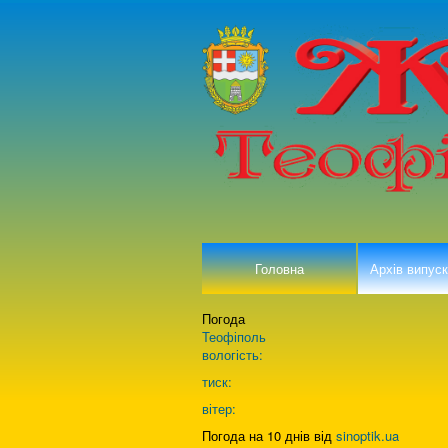
Головна
Архів випуск
Погода
Теофіполь
вологість:
тиск:
вітер:
Погода на 10 днів від
sinoptik.ua