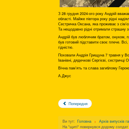
З 28 грудня 2024-ого року Андрій вважа
області. Майже півтора року рідні надія
Сестричка Оксана, яка проживає з сім’є
Та нещодавно рідні отримали страшну зв
Андрій був люблячим братом, онуком, п
був готовий підставити своє плече. Всі
гідністю.
Поховали Андрія Грищуна 7 травня у Вол
Іванівні, дядечкові Сергієві, сестричці О
Вічна пам’ять та слава загиблому Герою
А.Джус
Попередня
Ви тут:
Головна
Архів випусків г
На "щиті" повернувся додому солдат