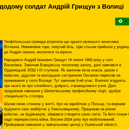
 додому солдат Андрій Грищун з Волиці
Теофіпольська громада втратила ще одного мужнього захисника
Вітчизни. Невимовне горе, пекучий біль, гіркі сльози прийшли у родину
де Андрія чекали, молилися та вірили.
Народився Андрій Іванович Грищун 19 липня 1992 року у селі
Василівка. Закінчив Борщівську початкову школу, далі навчався в
Ординецькій ЗОШ І-ІІІ ступенів. Як закінчив вісім класів, разом з
бабусею, дідусем та молодшою сестричкою Оксаною переїхав на
проживання у село Волиця. Тут закінчив 9-ий клас. Вчителі згадують
про нього як про спокійного, доброго, справедливого учня. Далі
продовжив навчання у Шепетівському професійному ліцеї, здобув
спеціальність столяра.
Шукав свою стежину у житті, був на заробітках у Польщі, та вирішив
будувати своє майбутнє у Хмельницькому. Працював на різних
роботах, на будівництві, збирався створити свою сім’ю. Та його плани і
надії перекреслила війна. Восени 2024 року був мобілізований.
Пройшовши навчання у навчальному центрі у Львівській області,