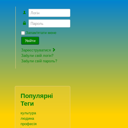
Логін
Пароль
Запам'ятати мене
Увійти
Зареєструватися
Забули свій логін?
Забули свій пароль?
Популярні
Теги
культура
людина
професія