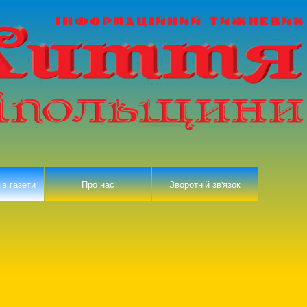
ів газети
Про нас
Зворотній зв'язок