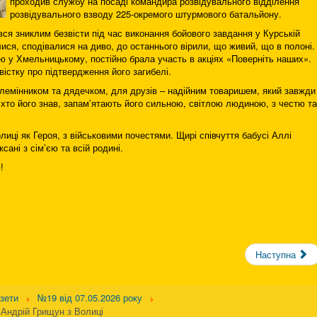
проходив службу на посаді командира розвідувального відділення
розвідувального взводу 225-окремого штурмового батальйону.
вся зниклим безвісти під час виконання бойового завдання у Курській
лися, сподівалися на диво, до останнього вірили, що живий, що в полоні.
ю у Хмельницькому, постійно брала участь в акціях «Поверніть наших».
істку про підтвердження його загибелі.
лемінником та дядечком, для друзів – надійним товаришем, який завжди
, хто його знав, запам’ятають його сильною, світлою людиною, з честю та
иці як Героя, з військовими почестями. Щирі співчуття бабусі Аллі
ксані з сім’єю та всій родині.
!
Наступна
азети
№19 від 07.05.2026 року
 Андрій Грищун з Волиці