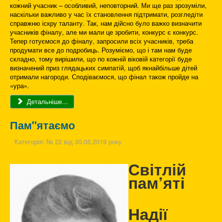
кожний учасник – особливий, неповторний. Ми ще раз зрозуміли,
наскільки важливо у час їх становлення підтримати, розгледіти
справжню іскру таланту. Так, нам дійсно було важко визначити
учасників фіналу, але ми мали це зробити, конкурс є конкурс.
Тепер готуємося до фіналу, запросили всіх учасників, треба
продумати все до подробиць. Розуміємо, що і там нам буде
складно, тому вирішили, що по кожній віковій категорії буде
визначений приз глядацьких симпатій, щоб якнайбільше дітей
отримали нагороди. Сподіваємося, що фінал також пройде на
«ура».
Детальніше...
Пам"ятаємо
Категорія:
№ 22 від 30.05.2019 року
Світлій
пам’яті
Надії