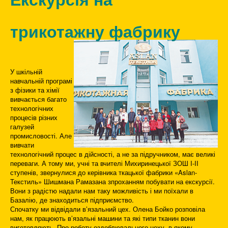
трикотажну фабрику
У шкільній
навчальній програмі
з фізики та хімії
вивчається багато
технологічних
процесів різних
галузей
промисловості. Але
вивчати
технологічний процес в дійсності, а не за підручником, має великі
переваги. А тому ми, учні та вчителі Михиринецької ЗОШ I-II
ступенів, звернулися до керівника ткацької фабрики «Aslan-
Текстиль» Шишмана Рамазана зпроханням побувати на екскурсії.
Вони з радістю надали нам таку можливість і ми поїхали в
Базалію, де знаходиться підприємство.
Спочатку ми відвідали в’язальний цех. Олена Бойко розповіла
нам, як працюють в’язальні машини та які типи тканин вони
виготовляють. Про роботу оздоблювального цеху, в якому