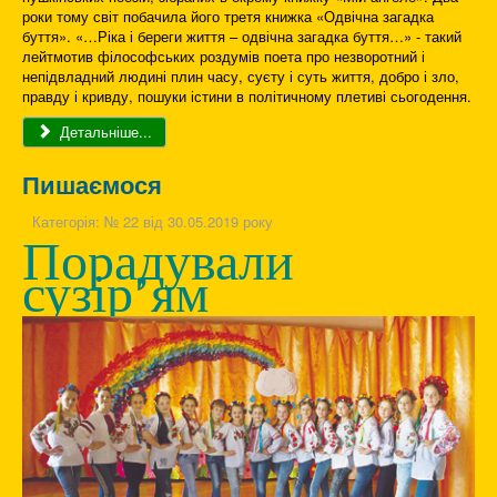
роки тому світ побачила його третя книжка «Одвічна загадка
буття». «…Ріка і береги життя – одвічна загадка буття…» - такий
лейтмотив філософських роздумів поета про незворотний і
непідвладний людині плин часу, суєту і суть життя, добро і зло,
правду і кривду, пошуки істини в політичному плетиві сьогодення.
Детальніше...
Пишаємося
Категорія:
№ 22 від 30.05.2019 року
Порадували
сузір’ям