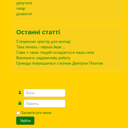
депутати
лікар
дозвілля
Останні статті
Створюємо простір для молоді
Така печаль і образа бере…
Саме з таких людей складається наша сила
Виконують надважливу роботу
Громада попрощалася з воїном Дмитром Пілатом
Логін
Пароль
Запам'ятати мене
Увійти