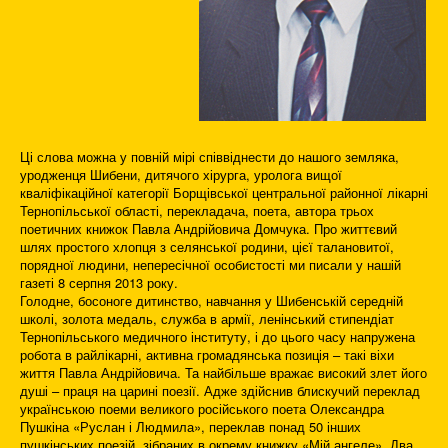
Ці слова можна у повній мірі співвіднести до нашого земляка,
уродженця Шибени, дитячого хірурга, уролога вищої
кваліфікаційної категорії Борщівської центральної районної лікарні
Тернопільської області, перекладача, поета, автора трьох
поетичних книжок Павла Андрійовича Домчука. Про життєвий
шлях простого хлопця з селянської родини, цієї талановитої,
порядної людини, непересічної особистості ми писали у нашій
газеті 8 серпня 2013 року.
Голодне, босоноге дитинство, навчання у Шибенській середній
школі, золота медаль, служба в армії, ленінський стипендіат
Тернопільського медичного інституту, і до цього часу напружена
робота в райлікарні, активна громадянська позиція – такі віхи
життя Павла Андрійовича. Та найбільше вражає високий злет його
душі – праця на царині поезії. Адже здійснив блискучий переклад
українською поеми великого російського поета Олександра
Пушкіна «Руслан і Людмила», переклав понад 50 інших
пушкінських поезій, зібраних в окрему книжку «Мій ангеле». Два