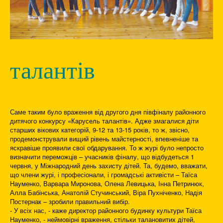
талантів
Саме таким було враження від другого дня півфіналу районного
дитячого конкурсу «Карусель талантів». Адже змагалися діти
старших вікових категорій, 9-12 та 13-15 років, то ж, звісно,
продемонстрували вищий рівень майстерності, впевненіше та
яскравіше проявили свої обдарування. То ж журі було непросто
визначити переможців – учасників фіналу, що відбудеться 1
червня, у Міжнародний день захисту дітей. Та, будемо, вважати,
що члени журі, і професіонали, і громадські активісти – Таїса
Науменко, Варвара Миронова, Олена Левицька, Інна Петринюк,
Алла Бабінська, Анатолій Стучинський, Віра Пухніченко, Надія
Постернак – зробили правильний вибір.
- У всіх нас, - каже директор районного будинку культури Таїса
Науменко, - неймовірні враження, стільки талановитих дітей,