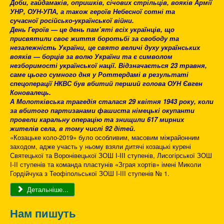
Доби, гайдамаків, опришків, січових стрільців, вояків Армії
УНР, ОУН-УПА, а також героїв Небесної сотні та
сучасної російсько-української війни.
День Героїв — це день пам’яті всіх українців, що
присвятили своє життя боротьбі за свободу та
незалежність України, це свято величі духу українських
вояків — борців за волю України та є символом
незборимості української нації. Відзначається 23 травня,
саме цього сумного дня у Роттердамі в результаті
спецоперації НКВС був вбитий перший голова ОУН Євген
Коновалець.
А Молотківська трагедія сталася 29 квітня 1943 року, коли
за вбитого партизанами фашиста німецькі окупанти
провели каральну операцію та знищили 617 мирних
жителів села, в тому числі 92 дітей.
«Козацьке коло-2019» було особливим, масовим міжрайонним
заходом, адже участь у ньому взяли дитячі козацькі курені
Святецької та Воронівецької ЗОШ І-ІІІ ступенів, Лисогірської ЗОШ
І-ІІ ступенів та команда пластунів «Зграя хортів» імені Миколи
Гордійчука з Теофіпольської ЗОШ І-ІІІ ступенів № 1.
Детальніше...
Нам пишуть