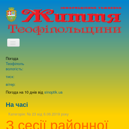
TPL_PROTOSTAR_TOGGLE_MENU
Погода
Головна
Теофіполь
вологість:
Архів випусків газети
тиск:
вітер:
Про нас
Погода на 10 днів від
sinoptik.ua
На часі
Зворотній зв'язок
Категорія:
№ 23 від 6.06.2019 року
З сесії районної