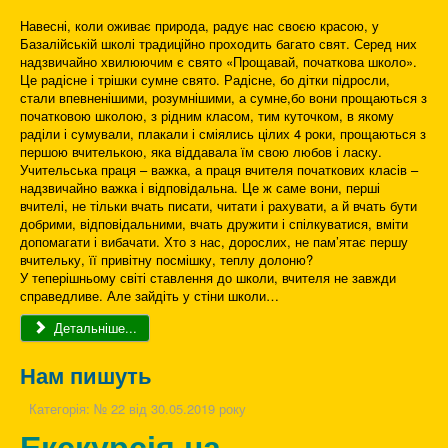
Навесні, коли оживає природа, радує нас своєю красою, у
Базалійській школі традиційно проходить багато свят. Серед них
надзвичайно хвилюючим є свято «Прощавай, початкова школо».
Це радісне і трішки сумне свято. Радісне, бо дітки підросли,
стали впевненішими, розумнішими, а сумне,бо вони прощаються з
початковою школою, з рідним класом, тим куточком, в якому
раділи і сумували, плакали і сміялись цілих 4 роки, прощаються з
першою вчителькою, яка віддавала їм свою любов і ласку.
Учительська праця – важка, а праця вчителя початкових класів –
надзвичайно важка і відповідальна. Це ж саме вони, перші
вчителі, не тільки вчать писати, читати і рахувати, а й вчать бути
добрими, відповідальними, вчать дружити і спілкуватися, вміти
допомагати і вибачати. Хто з нас, дорослих, не пам’ятає першу
вчительку, її привітну посмішку, теплу долоню?
У теперішньому світі ставлення до школи, вчителя не завжди
справедливе. Але зайдіть у стіни школи…
Детальніше...
Нам пишуть
Категорія:
№ 22 від 30.05.2019 року
Екскурсія на