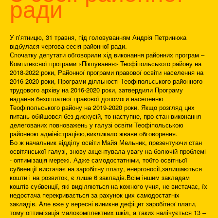
ради
У п’ятницю, 31 травня, під головуванням Андрія Петринюка
відбулася чергова сесія районної ради.
Спочатку депутати обговорили хід виконання районних програм –
Комплексної програми «Піклування» Теофіпольського району на
2018-2022 роки, Районної програми правової освіти населення на
2016-2020 роки, Програми діяльності Теофіпольського районного
трудового архіву на 2016-2020 роки, затвердили Програму
надання безоплатної правової допомоги населенню
Теофіпольського району на 2019-2020 роки. Якщо розгляд цих
питань обійшовся без дискусій, то наступне, про стан виконання
делегованих повноважень у галузі освіти Теофіпольською
районною адміністрацією,викликало жваве обговорення.
Бо ж начальник відділу освіти Майя Мельник, презентуючи стан
освітянської галузі, знову акцентувала увагу на болючій проблемі
- оптимізація мережі. Адже самодостатніми, тобто освітньої
субвенції вистачає на заробітну плату, енергоносії,залишаються
кошти і на розвиток, є лише 6 закладів.Всім іншим закладам
коштів субвенції, які виділяються на кожного учня, не вистачає, їх
недостача перекривається за рахунок цих самодостатніх
закладів. Але вже у вересні виникне дефіцит заробітної плати,
тому оптимізація малокомплектних шкіл, а таких налічується 13 –