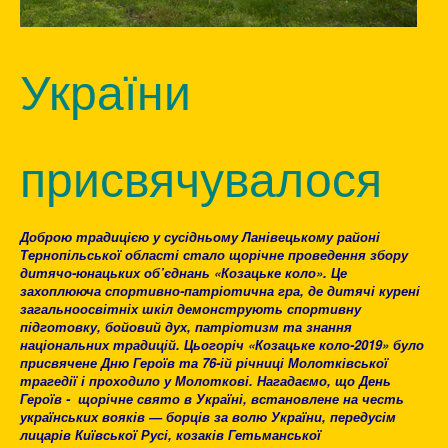
України
присвячувалося
Доброю традицією у сусідньому Ланівецькому районі
Тернопільської області стало щорічне проведення збору
дитячо-юнацьких об’єднань «Козацьке коло». Це
захоплююча спортивно-патріотична гра, де дитячі курені
загальноосвітніх шкіл демонструють спортивну
підготовку, бойовий дух, патріотизм та знання
національних традицій. Цьогоріч «Козацьке коло-2019» було
присвячене Дню Героїв та 76-ій річниці Молотківської
трагедії і проходило у Молоткові. Нагадаємо, що День
Героїв - щорічне свято в Україні, встановлене на честь
українських вояків — борців за волю України, передусім
лицарів Київської Русі, козаків Гетьманської