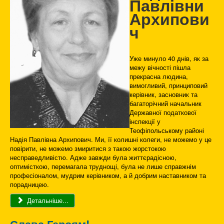
Павлівни
Архипови
ч
Уже минуло 40 днів, як за
межу вічності пішла
прекрасна людина,
вимогливий, принциповий
керівник, засновник та
багаторічний начальник
Державної податкової
інспекції у
Теофіпольському районі
Надія Павлівна Архипович. Ми, її колишні колеги, не можемо у це
повірити, не можемо змиритися з такою жорстокою
несправедливістю. Адже завжди була життєрадісною,
оптимісткою, перемагала труднощі, була не лише справжнім
професіоналом, мудрим керівником, а й добрим наставником та
порадницею.
Детальніше...
Слава Героям!