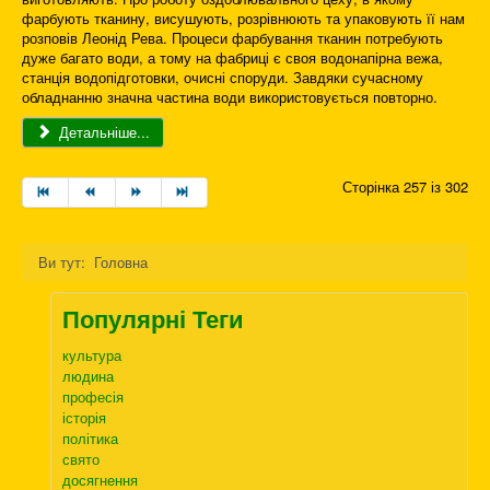
фарбують тканину, висушують, розрівнюють та упаковують її нам
розповів Леонід Рева. Процеси фарбування тканин потребують
дуже багато води, а тому на фабриці є своя водонапірна вежа,
станція водопідготовки, очисні споруди. Завдяки сучасному
обладнанню значна частина води використовується повторно.
Детальніше...
Сторінка 257 із 302
Ви тут:
Головна
Популярні Теги
культура
людина
професія
історія
політика
свято
досягнення