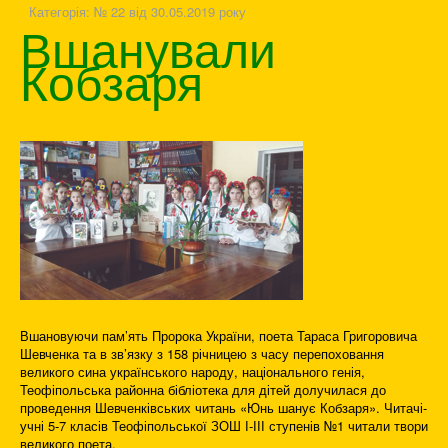
Категорія:
№ 22 від 30.05.2019 року
Вшанували
Кобзаря
Вшановуючи пам’ять Пророка України, поета Тараса Григоровича
Шевченка та в зв’язку з 158 річницею з часу перепоховання
великого сина українського народу, національного генія,
Теофіпольська районна бібліотека для дітей долучилася до
проведення Шевченківських читань «Юнь шанує Кобзаря». Читачі-
учні 5-7 класів Теофіпольської ЗОШ І-ІІІ ступенів №1 читали твори
великого поета.