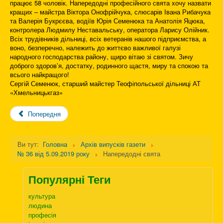
працює 58 чоловік. Напередодні професійного свята хочу назвати
кращих – майстра Віктора Онофрійчука, слюсарів Івана Рибачука
та Валерія Букрєєва, водіїв Юрія Семенюка та Анатолія Яцюка,
контролера Людмилу Неставальську, оператора Ларису Олійник.
Всіх трудівників дільниці, всіх ветеранів нашого підприємства, а
воно, безперечно, належить до життєво важливої галузі
народного господарства району, щиро вітаю зі святом. Зичу
доброго здоров’я, достатку, родинного щастя, миру та спокою та
всього найкращого!
Сергій Семенюк, старший майстер Теофіпольської дільниці АТ
«Хмельницькгаз»
Попередня
Ви тут:
Головна
Архів випусків газети
№ 36 від 5.09.2019 року
Напередодні свята
Популярні Теги
культура
людина
професія