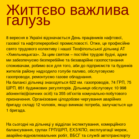
Життєво
важлива
галузь
8 вересня в Україні відзначається День працівників нафтової,
газової та нафтопереробної промисловості. Отже, це професійне
свято трудового колективу і нашої Теофіпольської дільниці АТ
«Хмельницькгаз». За цим святом – постійні трудові будні, адже
ми забезпечуємо безперебійне та безаварійне газопостачання
споживачам, робимо все для того, аби до підприємств та будинків
жителів району надходило голубе паливо, обслуговуємо
газопроводи, ремонтуємо газове обладнання.
На балансі дільниці знаходяться 622 км. газопроводів, 74 ГРП, 75
ШРП, 851 будинкових регуляторів. Дільниця обслуговує 10 998
абонентів(фізичних осіб) та 355 об’єктів комунально-побутового
призначення. Організоване цілодобове чергування аварійних
бригаду складі 12 чоловік, якщо виникає потреба, залучається ще
1 бригада.
На сьогодні на дільниці у відділах інспектування, комерційного
балансування, групах ГРП/ШРП, ЕХЗ/КПО, експлуатації мереж,
аварійно-відновлювальних робіт, ВБСГ та службі автотранспорту