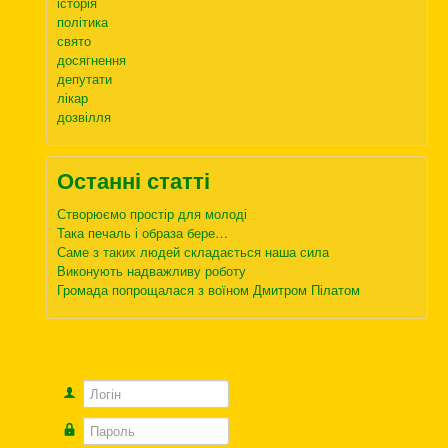
історія
політика
свято
досягнення
депутати
лікар
дозвілля
Останні статті
Створюємо простір для молоді
Така печаль і образа бере…
Саме з таких людей складається наша сила
Виконують надважливу роботу
Громада попрощалася з воїном Дмитром Пілатом
Логін
Пароль