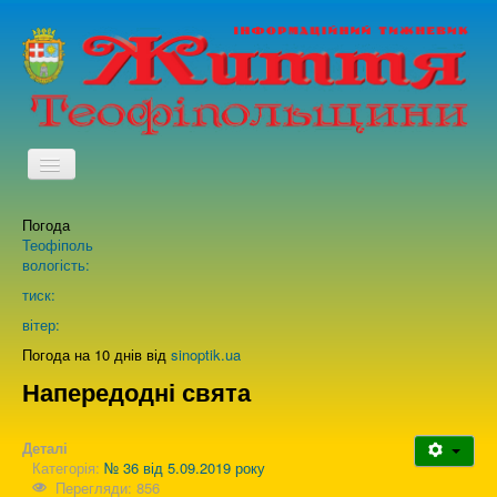
TPL_PROTOSTAR_TOGGLE_MENU
Погода
Головна
Теофіполь
вологість:
Архів випусків газети
тиск:
вітер:
Про нас
Погода на 10 днів від
sinoptik.ua
Напередодні свята
Зворотній зв'язок
Деталі
Категорія:
№ 36 від 5.09.2019 року
Перегляди: 856