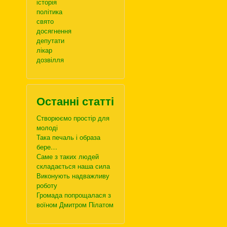
історія
політика
свято
досягнення
депутати
лікар
дозвілля
Останні статті
Створюємо простір для
молоді
Така печаль і образа
бере…
Саме з таких людей
складається наша сила
Виконують надважливу
роботу
Громада попрощалася з
воїном Дмитром Пілатом