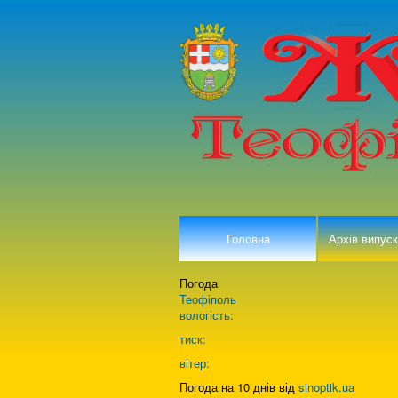
Головна
Архів випуск
Погода
Теофіполь
вологість:
тиск:
вітер:
Погода на 10 днів від
sinoptik.ua