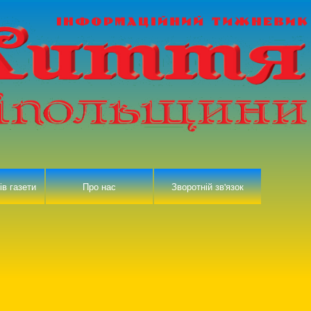
ів газети
Про нас
Зворотній зв'язок