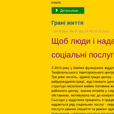
кошти.
Детальніше...
Грані життя
Категорія:
№ 21 від 23.05.2019 року
Щоб люди і над
соціальні послу
З 2010 року у Шибені функціонює відділ
Теофіпольського територіального центр
Три роки поспіль, адміністрація центру
райдержадміністрації, відстоювали ідею
структурі населення майже половина жит
районного центру, значна потреба у со
обставинах, мотивувала нас до конкретн
Сьогодні у відділенні працюють 4 праців
надаються ряд соціальних послуг - перу
послуги швачки (пошиття та ремонт одягу
прасування, санітарно-гігієнічні послуги)