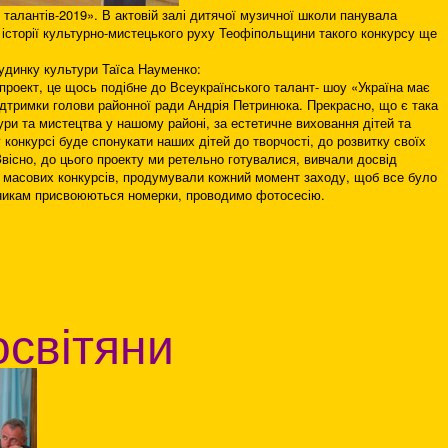
талантів-2019». В актовій залі дитячої музичної школи панувала
 історії культурно-мистецького руху Теофіпольщини такого конкурсу ще
удинку культури Таїса Науменко:
проект, це щось подібне до Всеукраїнського талант- шоу «Україна має
 підтримки голови районної ради Андрія Петринюка. Прекрасно, що є така
ури та мистецтва у нашому районі, за естетичне виховання дітей та
 конкурсі буде спонукати наших дітей до творчості, до розвитку своїх
Звісно, до цього проекту ми ретельно готувалися, вивчали досвід
 масових конкурсів, продумували кожний момент заходу, щоб все було
часникам присвоюються номерки, проводимо фотосесію.
освітяни