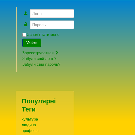
Логін
Пароль
Запам'ятати мене
Увійти
Зареєструватися
Забули свій логін?
Забули свій пароль?
Популярні
Теги
культура
людина
професія