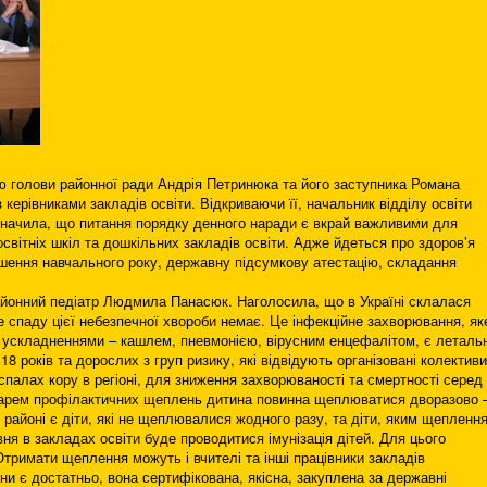
тю голови районної ради Андрія Петринюка та його заступника Романа
керівниками закладів освіти. Відкриваючи її, начальник відділу освіти
значила, що питання порядку денного наради є вкрай важливими для
світніх шкіл та дошкільних закладів освіти. Адже йдеться про здоров’я
вершення навчального року, державну підсумкову атестацію, складання
йонний педіатр Людмила Панасюк. Наголосила, що в Україні склалася
е спаду цієї небезпечної хвороби немає. Це інфекційне захворювання, як
 ускладненнями – кашлем, пневмонією, вірусним енцефалітом, є летальн
18 років та дорослих з груп ризику, які відвідують організовані колективи
спалах кору в регіоні, для зниження захворюваності та смертності серед
ендарем профілактичних щеплень дитина повинна щеплюватися дворазово 
и у районі є діти, які не щеплювалися жодного разу, та діти, яким щепленн
ня в закладах освіти буде проводитися імунізація дітей. Для цього
Отримати щеплення можуть і вчителі та інші працівники закладів
ини є достатньо, вона сертифікована, якісна, закуплена за державні