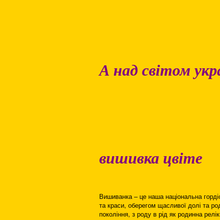
А над світом укр
вишивка цвіте
Вишиванка – це наша національна горді
та краси, оберегом щасливої долі та ро
покоління, з роду в рід як родинна релік