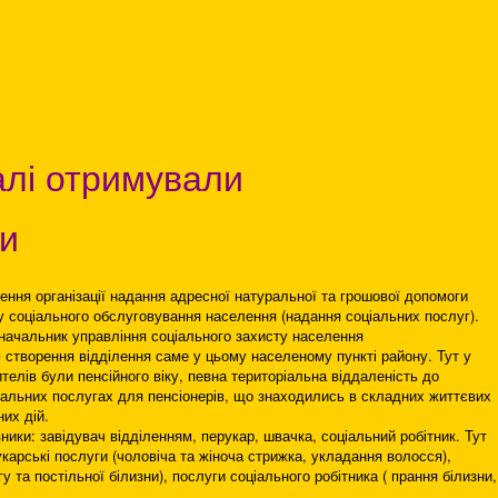
алі отримували
ги
ення організації надання адресної натуральної та грошової допомоги
у соціального обслуговування населення (надання соціальних послуг).
, начальник управління соціального захисту населення
 створення відділення саме у цьому населеному пункті району. Тут у
елів були пенсійного віку, певна територіальна віддаленість до
ціальних послугах для пенсіонерів, що знаходились в складних життєвих
их дій.
ники: завідувач відділенням, перукар, швачка, соціальний робітник. Тут
карські послуги (чоловіча та жіноча стрижка, укладання волосся),
 та постільної білизни), послуги соціального робітника ( прання білизни,
.