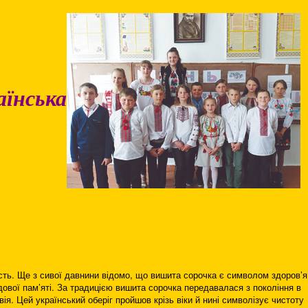
аїнська
сть. Ще з сивої давнини відомо, що вишита сорочка є символом здоров’я
дової пам’яті. За традицією вишита сорочка передавалася з покоління в
вія. Цей український оберіг пройшов крізь віки й нині символізує чистоту