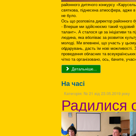
районного дитячого конкурсу «Карусель 
святкова, піднесена атмосфера, адже в
не було.
Ось що розповіла директор районного б
- Вперше ми здійснюємо такий чудовий 
талант». А сталося це за ініціативи та
людина, яка вболіває за розвиток культ
молоді. Ми впевнені, що участь у цьому
обдарувань, дасть їм нові можливості. 
проведення обласних та всеукраїнських
чітко та організовано, ось, бачите, у
Детальніше...
На часі
Категорія:
№ 21 від 23.05.2019 року
Радилися 