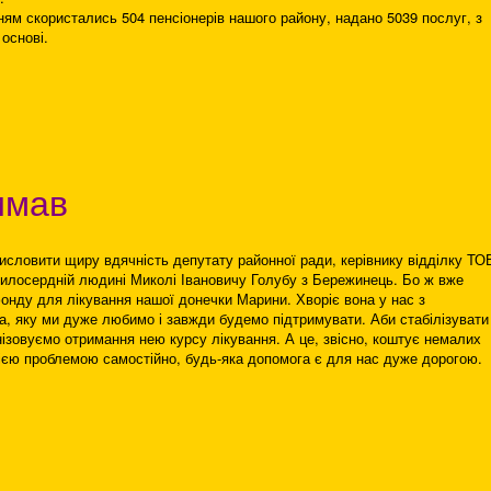
ям скористались 504 пенсіонерів нашого району, надано 5039 послуг, з
основі.
имав
исловити щиру вдячність депутату районної ради, керівнику відділку ТО
 милосердній людині Миколі Івановичу Голубу з Бережинець. Бо ж вже
онду для лікування нашої донечки Марини. Хворіє вона у нас з
а, яку ми дуже любимо і завжди будемо підтримувати. Аби стабілізувати
анізовуємо отримання нею курсу лікування. А це, звісно, коштує немалих
ією проблемою самостійно, будь-яка допомога є для нас дуже дорогою.