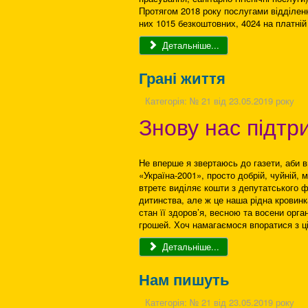
Протягом 2018 року послугами відділенн
них 1015 безкоштовних, 4024 на платній 
Детальніше...
Грані життя
Категорія:
№ 21 від 23.05.2019 року
Знову нас підтр
Не вперше я звертаюсь до газети, аби в
«Україна-2001», просто добрій, чуйній,
втретє виділяє кошти з депутатського ф
дитинства, але ж це наша рідна кровинк
стан її здоров’я, весною та восени орг
грошей. Хоч намагаємося впоратися з ц
Детальніше...
Нам пишуть
Категорія:
№ 21 від 23.05.2019 року