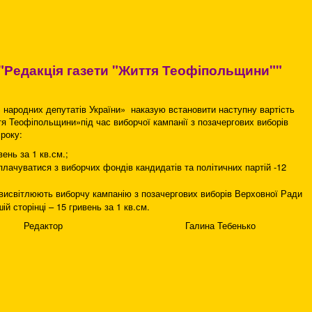
"Редакція газети "Життя Теофіпольщини""
и народних депутатів України» наказую встановити наступну вартість
тя Теофіпольщини»під час виборчої кампанії з позачергових виборів
року:
ень за 1 кв.см.;
оплачуватися з виборчих фондів кандидатів та політичних партій -12
 висвітлюють виборчу кампанію з позачергових виборів Верховної Ради
ій сторінці – 15 гривень за 1 кв.см.
Галина Тебенько