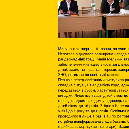
Минулого четверга, 16 травня, за учас
Непотаса відбулася розширена нарада з 
райдержадміністрації Майя Мельник за
забезпечення життєдіяльності загальноо
дітей, захист їх прав та інтересів, за
ЗНО, оптимізацію освітньої мережі.
Першою перед освітянами виступила ра
складна ситуація з епідемією кору, адж
передається вірусом, характеризується
випадки. Лише імунізація дітей віком до 
є невідкладним заходом у відповідь на 
дітей віком до 18 років. Згідно з Кал
у віці до 1 року та до 6 років. Оскільк
проводилося лише 1 раз, з 13 по 24 трав
потрібна поінформована згода батьків. 
(прибиральниці, кухарі, кочегари). Вакц