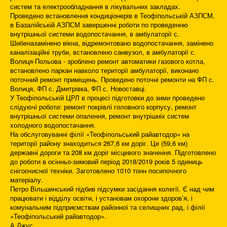
систем та електрообладнання в лікувальних закладах.
Проведено встановлення кондиціонерів в Теофіпольській АЗПСМ,
в Базалійській АЗПСМ завершенні роботи по проведенню
внутрішньої системи водопостачання, в амбулаторії с.
Шибеназамінено вікна, відремонтовано водопостачання, замінено
каналізаційні труби, встановлено санвузол, в амбулаторії с.
Волиця-Польова - зроблено ремонт автоматики газового котла,
встановлено паркан навколо території амбулаторії, виконано
поточний ремонт приміщень. Проведено поточні ремонти на ФП с.
Волиця, ФП с. Дмитрівка, ФП с. Новоставці.
У Теофіпольській ЦРЛ в процесі підготовки до зими проведено
слідуючі роботи: ремонт покрівлі головного корпусу, ремонт
внутрішньої системи опалення, ремонт внутрішніх систем
холодного водопостачання.
На обслуговуванні філії «Теофіпольський райавтодор» на
території району знаходиться 267,6 км доріг. Це (59,6 км)
державні дороги та 208 км доріг місцевого значення. Підготовлено
до роботи в осінньо-зимовий період 2018/2019 років 5 одиниць
снігоочисної техніки. Заготовлено 1010 тонн посипочного
матеріалу.
Петро Вільшинський підбив підсумки засідання колегії. Є над чим
працювати і відділу освіти, і установам охорони здоров’я, і
комунальним підприємствам районної та селищних рад, і філії
«Теофіпольський райавтодор».
А.Джус