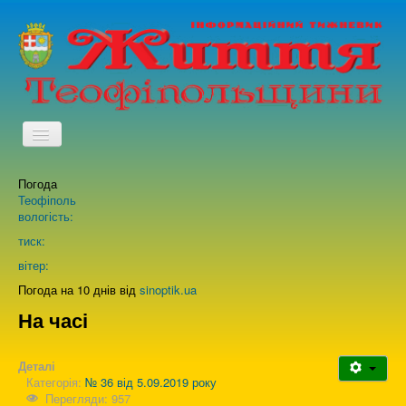
TPL_PROTOSTAR_TOGGLE_MENU
Погода
Головна
Теофіполь
вологість:
Архів випусків газети
тиск:
вітер:
Про нас
Погода на 10 днів від
sinoptik.ua
На часі
Зворотній зв'язок
Деталі
Категорія:
№ 36 від 5.09.2019 року
Перегляди: 957