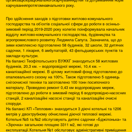
харчуванняпротягомнавчального року.
Про здійснення заходів з підготовки житлово-комунального
господарства та об’єктів соціальної сфери до роботи в осінньо-
зимовий період 2019-2020 року колегію поінформувала начальник
відділу житлово-комунального господарства, будівництва та
агропромислового розвитку Людмила Сапуга. Зазначила, що до
зими комплексно підготовлено 58 будинків, 32 школи, 32 дитячих
садочки, 1 лікарня, 6 амбулаторій, 43 фельдшерських пунктів та
заклади культури.
На балансі Теофіпольського ВУЖКГ знаходиться 58 житлових
будинків, 20,3 км. – водопровідної мережі, 10,4 км. –
каналізаційної мережі. В цілому житловий фонд підготовлено до
опалювального сезону на 100%. Також підготовлено 5 одиниць
снігоочисної техніки та заготовлено 100 тонн посипочного
матеріалу. Проведено ремонт 0,43 км водопровідних мереж,
підготовлено до роботи в зимовий період 6 водопровідно-насосних
станцій, 2 каналізаційні насосні станції та каналізаційні очисні
споруди.
На балансі КП «Тепловик» знаходиться 3 діючі котельні та 1206
метрів у двохтрубному обчисленні діючої теплової мережі.
Котельні №5 та №2 обслуговують дитячі садочки «Бджілонька» та
«Зірочка» загальною площею 3311 м2, які готові до
експлуатації.Котельня №1 обслуговує адміністративні приміщення