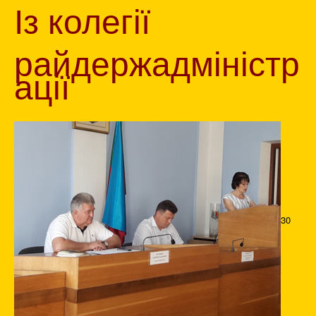
Із колегії
райдержадміністр
ації
30