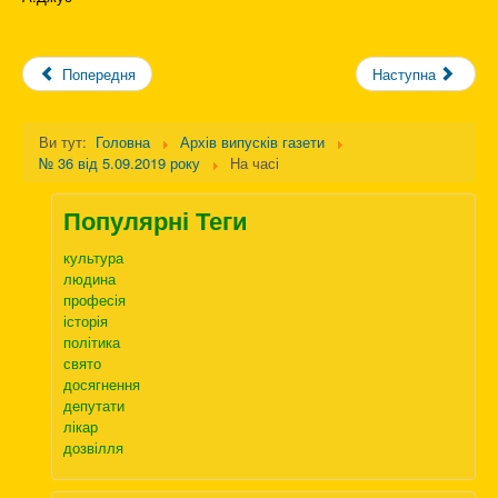
Попередня
Наступна
Ви тут:
Головна
Архів випусків газети
№ 36 від 5.09.2019 року
На часі
Популярні Теги
культура
людина
професія
історія
політика
свято
досягнення
депутати
лікар
дозвілля