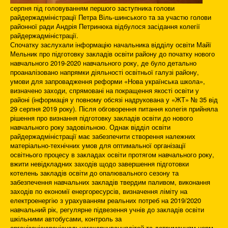
серпня під головуванням першого заступника голови
райдержадміністрації Петра Віль-шинського та за участю голови
районної ради Андрія Петринюка відбулося засідання колегії
райдержадміністрації.
Спочатку заслухали інформацію начальника відділу освіти Майї
Мельник про підготовку закладів освіти району до початку нового
навчального 2019-2020 навчального року, де було детально
проаналізовано напрямки діяльності освітньої галузі району,
умови для запровадження реформи «Нова українська школа»,
визначено заходи, спрямовані на покращення якості освіти у
районі (інформація у повному обсязі надрукована у «ЖТ» № 35 від
29 серпня 2019 року). Після обговорення питання колегія прийняла
рішення про визнання підготовку закладів освіти до нового
навчального року задовільною. Однак відділ освіти
райдержадміністрації має забезпечити створення належних
матеріально-технічних умов для оптимальної організації
освітнього процесу в закладах освіти протягом навчального року,
вжити невідкладних заходів щодо завершення підготовки
котелень закладів освіти до опалювального сезону та
забезпечення навчальних закладів твердим паливом, виконання
заходів по економії енергоресурсів, визначення ліміту на
електроенергію з урахуванням реальних потреб на 2019/2020
навчальний рік, регулярне підвезення учнів до закладів освіти
шкільними автобусами, контроль за
організацієюраціональногохарчуваннядітей та дотриманням норм