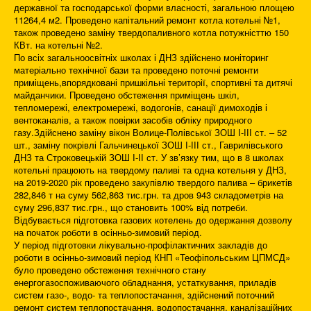
державної та господарської форми власності, загальною площею
11264,4 м2. Проведено капітальний ремонт котла котельні №1,
також проведено заміну твердопаливного котла потужністтю 150
КВт. на котельні №2.
По всіх загальноосвітніх школах і ДНЗ здійснено моніторинг
матеріально технічної бази та проведено поточні ремонти
приміщень,впорядковані пришкільні території, спортивні та дитячі
майданчики. Проведено обстеження приміщень шкіл,
тепломережі, електромережі, водогонів, санації димоходів і
вентоканалів, а також повірки засобів обліку природного
газу.Здійснено заміну вікон Волице-Полівської ЗОШ І-ІІІ ст. – 52
шт., заміну покрівлі Гальчинецької ЗОШ І-ІІІ ст., Гаврилівського
ДНЗ та Строковецькій ЗОШ І-ІІ ст. У зв’язку тим, що в 8 школах
котельні працюють на твердому паливі та одна котельня у ДНЗ,
на 2019-2020 рік проведено закупівлю твердого палива – брикетів
282,846 т на суму 562,863 тис.грн. та дров 943 складометрів на
суму 296,837 тис.грн., що становить 100% від потреби.
Відбувається підготовка газових котелень до одержання дозволу
на початок роботи в осінньо-зимовий період.
У період підготовки лікувально-профілактичних закладів до
роботи в осінньо-зимовий період КНП «Теофіпольським ЦПМСД»
було проведено обстеження технічного стану
енергогазоспоживаючого обладнання, устаткування, приладів
систем газо-, водо- та теплопостачання, здійснений поточний
ремонт систем теплопостачання, водопостачання, каналізаційних