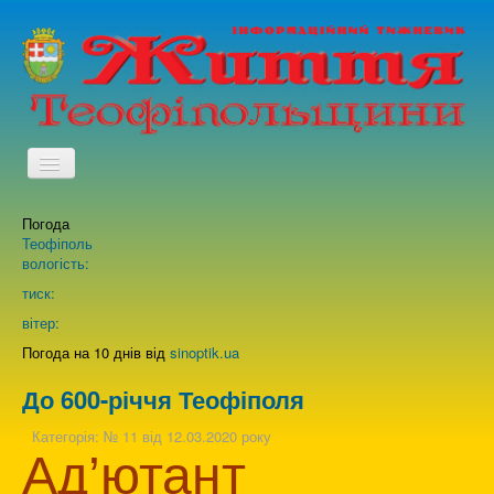
TPL_PROTOSTAR_TOGGLE_MENU
Погода
Головна
Теофіполь
вологість:
Архів випусків газети
тиск:
вітер:
Про нас
Погода на 10 днів від
sinoptik.ua
До 600-річчя Теофіполя
Зворотній зв'язок
Категорія:
№ 11 від 12.03.2020 року
Ад’ютант