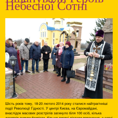
Небесної Сотні
Шість років тому, 18-20 лютого 2014 року сталися найтрагічніші
події Революції Гідності. У центрі Києва, на Євромайдані,
внаслідок масових розстрілів загинуло біля 100 осіб, кілька
десятків зникли безвісти, більше тисячі дістали поранення, а сотні