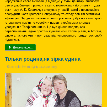
народження свого вихованця відвідує у Кунчі цвинтар, вшановує
свого улюбленця, приносить квіти, вклоняється його пам’яті. Два
роки тому А. К. Ковальчук виступив у нашій газеті з пропозицією
спорудити бюст Григорію Попружному та стелу пам’яті землякам-
афганцям. Задум очолюваного ним оргкомітету був простим: цією
історичною пам’яттю уособити подвиг українських хлопців —
уродженців Теофіпольщини. Це був дійсно подвиг, без
перебільшення, адже простий кунчанський хлопець там, в Афгані,
ціною власного життя врятував від непоправного тридцятьох своїх
підлеглих.
Детальніше...
Тільки родина,як зірка єдина
Категорія:
№ 10 від 5.03.2020 року