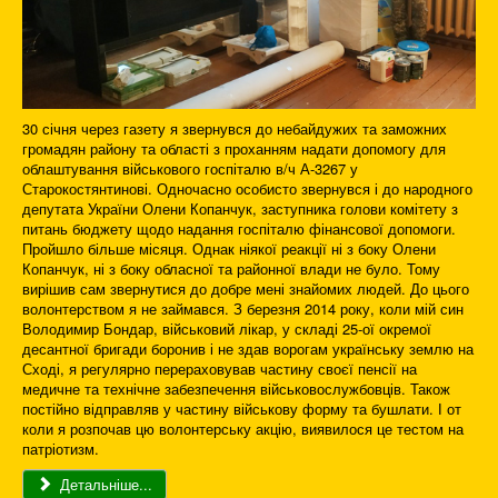
30 січня через газету я звернувся до небайдужих та заможних
громадян району та області з проханням надати допомогу для
облаштування військового госпіталю в/ч А-3267 у
Старокостянтинові. Одночасно особисто звернувся і до народного
депутата України Олени Копанчук, заступника голови комітету з
питань бюджету щодо надання госпіталю фінансової допомоги.
Пройшло більше місяця. Однак ніякої реакції ні з боку Олени
Копанчук, ні з боку обласної та районної влади не було. Тому
вирішив сам звернутися до добре мені знайомих людей. До цього
волонтерством я не займався. З березня 2014 року, коли мій син
Володимир Бондар, військовий лікар, у складі 25-ої окремої
десантної бригади боронив і не здав ворогам українську землю на
Сході, я регулярно перераховував частину своєї пенсії на
медичне та технічне забезпечення військовослужбовців. Також
постійно відправляв у частину військову форму та бушлати. І от
коли я розпочав цю волонтерську акцію, виявилося це тестом на
патріотизм.
Детальніше...