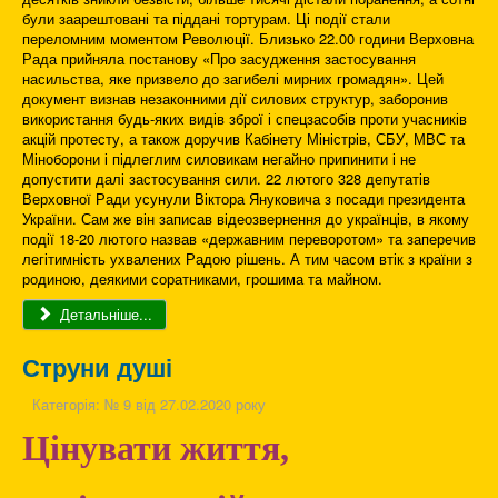
були заарештовані та піддані тортурам. Ці події стали
переломним моментом Революції. Близько 22.00 години Верховна
Рада прийняла постанову «Про засудження застосування
насильства, яке призвело до загибелі мирних громадян». Цей
документ визнав незаконними дії силових структур, заборонив
використання будь-яких видів зброї і спецзасобів проти учасників
акцій протесту, а також доручив Кабінету Міністрів, СБУ, МВС та
Міноборони і підлеглим силовикам негайно припинити і не
допустити далі застосування сили. 22 лютого 328 депутатів
Верховної Ради усунули Віктора Януковича з посади президента
України. Сам же він записав відеозвернення до українців, в якому
події 18-20 лютого назвав «державним переворотом» та заперечив
легітимність ухвалених Радою рішень. А тим часом втік з країни з
родиною, деякими соратниками, грошима та майном.
Детальніше...
Струни душі
Категорія:
№ 9 від 27.02.2020 року
Цінувати життя,