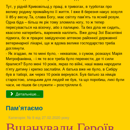
Тут, у рідній Кривовільці,у праці, в тривогах, в турботах про
велику родину промайнуло її життя. І вже 8 березня накує зозуля
її 85-у весну.Та, слава Богу, має світлу пам’ять та ясний розум.
Одна біда – більш як рік тому зломила ногу, то ж тепер
пересувається на візочку, або з палицею. Та без діла не сидить,
квасолю натеребить, вареників наліпить. Вже дочці Зої Василівні
підмога, бо ж працює завідуючою аптекою районної державної
ветеринарної лікарні, ще ж вдома велике господарство треба
доглянути.
- Як згадаю, як то мені було, - неквапом, з сумом, розказує Марія
Митрофанівна, - і як те все треба було перенести, де ті сили
бралися? Було мені 10 років, якраз по війні, наші мама народили
п’яту дитину і крепко заслабли. А батька вже не було, в Сибіру
був в таборі, аж через 10 років вернувся. Був батько за німців
старостою, злецьким для людей не був, та що поробиш, лихі були
часи, не пішов би служити – розстріляли б.
Детальніше...
Пам’ятаємо
Категорія:
№ 9 від 27.02.2020 року
Вшанували Героїв