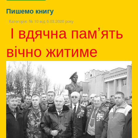
Пишемо книгу
Категорія:
№ 10 від 5.03.2020 року
І вдячна пам’ять
вічно житиме