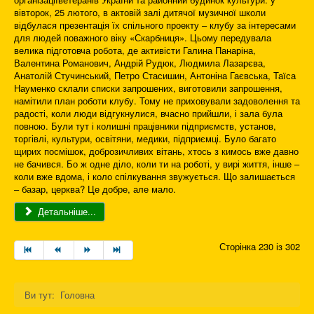
вівторок, 25 лютого, в актовій залі дитячої музичної школи
відбулася презентація їх спільного проекту – клубу за інтересами
для людей поважного віку «Скарбниця». Цьому передувала
велика підготовча робота, де активісти Галина Панаріна,
Валентина Романович, Андрій Рудюк, Людмила Лазарєва,
Анатолій Стучинський, Петро Стасишин, Антоніна Гаєвська, Таїса
Науменко склали списки запрошених, виготовили запрошення,
намітили план роботи клубу. Тому не приховували задоволення та
радості, коли люди відгукнулися, вчасно прийшли, і зала була
повною. Були тут і колишні працівники підприємств, установ,
торгівлі, культури, освітяни, медики, підприємці. Було багато
щирих посмішок, доброзичливих вітань, хтось з кимось вже давно
не бачився. Бо ж одне діло, коли ти на роботі, у вирі життя, інше –
коли вже вдома, і коло спілкування звужується. Що залишається
– базар, церква? Це добре, але мало.
Детальніше...
Сторінка 230 із 302
Ви тут:
Головна