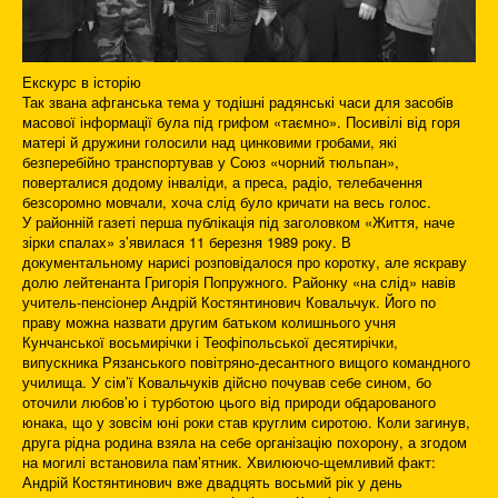
Екскурс в історію
Так звана афганська тема у тодішні радянські часи для засобів
масової інформації була під грифом «таємно». Посивілі від горя
матері й дружини голосили над цинковими гробами, які
безперебійно транспортував у Союз «чорний тюльпан»,
поверталися додому інваліди, а преса, радіо, телебачення
безсоромно мовчали, хоча слід було кричати на весь голос.
У районній газеті перша публікація під заголовком «Життя, наче
зірки спалах» з’явилася 11 березня 1989 року. В
документальному нарисі розповідалося про коротку, але яскраву
долю лейтенанта Григорія Попружного. Районку «на слід» навів
учитель-пенсіонер Андрій Костянтинович Ковальчук. Його по
праву можна назвати другим батьком колишнього учня
Кунчанської восьмирічки і Теофіпольської десятирічки,
випускника Рязанського повітряно-десантного вищого командного
училища. У сім’ї Ковальчуків дійсно почував себе сином, бо
оточили любов’ю і турботою цього від природи обдарованого
юнака, що у зовсім юні роки став круглим сиротою. Коли загинув,
друга рідна родина взяла на себе організацію похорону, а згодом
на могилі встановила пам’ятник. Хвилюючо-щемливий факт:
Андрій Костянтинович вже двадцять восьмий рік у день