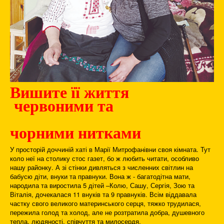
Вишите її життя
червоними та
чорними нитками
У просторій доччиній хаті в Марії Митрофанівни своя кімната. Тут
коло неї на столику стос газет, бо ж любить читати, особливо
нашу районку. А зі стінки дивляться з численних світлин на
бабусю діти, внуки та правнуки. Вона ж - багатодітна мати,
народила та виростила 5 дітей –Колю, Сашу, Сергія, Зою та
Віталія, дочекалася 11 внуків та 9 правнуків. Всім віддавала
частку свого великого материнського серця, тяжко трудилася,
пережила голод та холод, але не розтратила добра, душевного
тепла, людяності, співчуття та милосердя.