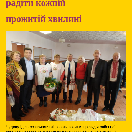
радіти кожній
прожитій хвилині
Чудову ідею розпочали втілювати в життя президія районної
організаціїветеранів України та районний будинок культури: у