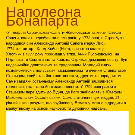
Наполеона
Бонапарта
-У Теофілії СтрижиславиСапєги-Яблоновської та князя Юзефа
Сапєги, коли ті перебували в еміграції, у 1773 році, в Страсбурзі,
народився син Александр Антоній Сапєга (гербу Лис).
1774 рік, автор - Клод Хойне (Hoin), приватна колекція.
Хлопчик з 1777 року проживав у тітки, Анни Яблоновської, на
Підляшші, в Сем’ятичах та Коцках. Отримав домашню освіту, був
надзвичайно допитливим та ерудованим. Молодий князь
познайомився з польським письменником та вченим Станіславом
Сташицом, який став його наставником, другом та порадником.
Саме завдяки останньому Александр Антоній зацікавився
геологією, яка стала його захопленням. У 1794 році разом з
Сташицом переїздить до Відня, де його знайомлять з Юзефом
Максиміліаном Оссолінським. Саме в оточенні цих людей, 21
річний князь розуміє, що зруйновану Вітчизну можна відродити в
майбутньому на основі наукових та духовних надбань.