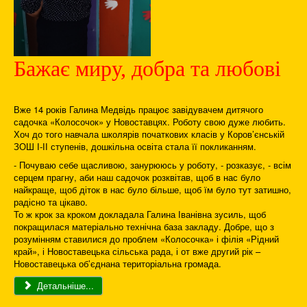
Бажає миру, добра та любові
Вже 14 років Галина Медвідь працює завідувачем дитячого
садочка «Колосочок» у Новоставцях. Роботу свою дуже любить.
Хоч до того навчала школярів початкових класів у Коров’єнській
ЗОШ І-ІІ ступенів, дошкільна освіта стала її покликанням.
- Почуваю себе щасливою, занурююсь у роботу, - розказує, - всім
серцем прагну, аби наш садочок розквітав, щоб в нас було
найкраще, щоб діток в нас було більше, щоб їм було тут затишно,
радісно та цікаво.
То ж крок за кроком докладала Галина Іванівна зусиль, щоб
покращилася матеріально технічна база закладу. Добре, що з
розумінням ставилися до проблем «Колосочка» і філія «Рідний
край», і Новоставецька сільська рада, і от вже другий рік –
Новоставецька об’єднана територіальна громада.
Детальніше...