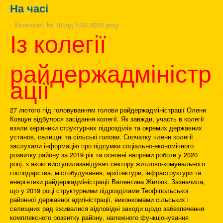
На часі
Категорія:
№ 10 від 5.03.2020 року
Із колегії
райдержадміністр
ації
27 лютого під головуванням голови райдержадміністрації Олени
Ковцун відбулося засідання колегії. Як завжди, участь в колегії
взяли керівники структурних підрозділів та окремих державних
установ, селищні та сільські голови. Спочатку члени колегії
заслухали інформацію про підсумки соціально-економічного
розвитку району за 2019 рік та основні напрями роботи у 2020
році, з якою виступилазавідувач сектору житлово-комунального
господарства, містобудування, архітектури, інфраструктури та
енергетики райдержадміністрації Валентина Жилюк. Зазначила,
що у 2019 році структурними підрозділами Теофіпольської
районної державної адміністрації, виконкомами сільських і
селищних рад вживалися відповідні заходи щодо забезпечення
комплексного розвитку району, належного функціонування