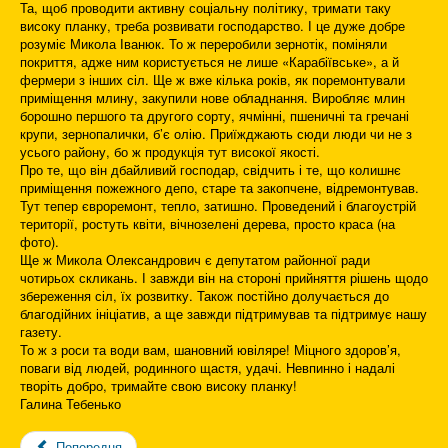
Та, щоб проводити активну соціальну політику, тримати таку
високу планку, треба розвивати господарство. І це дуже добре
розуміє Микола Іванюк. То ж переробили зернотік, поміняли
покриття, адже ним користується не лише «Карабіївське», а й
фермери з інших сіл. Ще ж вже кілька років, як поремонтували
приміщення млину, закупили нове обладнання. Виробляє млин
борошно першого та другого сорту, ячмінні, пшеничні та гречані
крупи, зернопалички, б’є олію. Приїжджають сюди люди чи не з
усього району, бо ж продукція тут високої якості.
Про те, що він дбайливий господар, свідчить і те, що колишнє
приміщення пожежного депо, старе та закопчене, відремонтував.
Тут тепер євроремонт, тепло, затишно. Проведений і благоустрій
території, ростуть квіти, вічнозелені дерева, просто краса (на
фото).
Ще ж Микола Олександрович є депутатом районної ради
чотирьох скликань. І завжди він на стороні прийняття рішень щодо
збереження сіл, їх розвитку. Також постійно долучається до
благодійних ініціатив, а ще завжди підтримував та підтримує нашу
газету.
То ж з роси та води вам, шановний ювіляре! Міцного здоров’я,
поваги від людей, родинного щастя, удачі. Невпинно і надалі
творіть добро, тримайте свою високу планку!
Галина Тебенько
Попередня