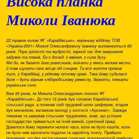
Висока планка
Миколи Іванюк
а
22 травня голові ФГ «Карабіївське», керівнику відділку ТОВ
«Україна-2001» Миколі Олександровичу Іванюку виповнюється 60
років. Пора зрілості та мудрості, гарний час для звершення
задумів та планів. Бо є досвід, є вміння, є сила духу.
Міг би, як багато його ровесників, виїхати у якесь велике місто,
й там шукати своє місце під сонцем. Та все життя прожив
тут, у Карабіївці, у рідному отчому краю. Така йому судилася
доля – бути вірним хліборобському ремеслу, берегти, плекати
українське село.
Вже 20 років, як Микола Олександрович очолює ФГ
«Карабіївське». До того 12 років був головою Карабіївської
сільської ради, а починав свій трудовий шлях шофером, згодом
був механіком, ватажком молоді у колгоспі «Арсенал». Завжди
поважав та шанував сільських трудівників, знав, що успішне
господарство тримається на їхній важкій, сумлінній праці.
Довелося йому пережити нелегкі часи, коли не було коштів, коли
не було чим заплатити податки та заробітну плату. Прийшло
розуміння, що без застосування сучасних агротехнологій прибутку