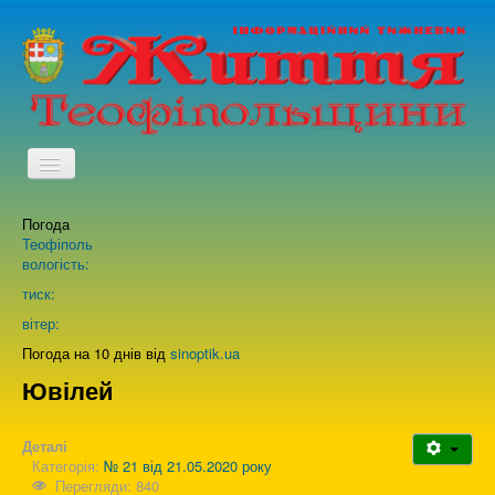
TPL_PROTOSTAR_TOGGLE_MENU
Погода
Головна
Теофіполь
вологість:
Архів випусків газети
тиск:
вітер:
Про нас
Погода на 10 днів від
sinoptik.ua
Ювілей
Зворотній зв'язок
Деталі
Категорія:
№ 21 від 21.05.2020 року
Перегляди: 840