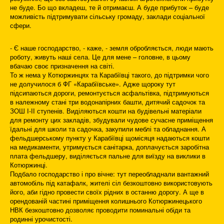
не буде. Бо що вкладеш, те й отримаєш. А буде прибуток – буде
можливість підтримувати сільську громаду, заклади соціальної
сфери.
- Є наше господарство, - каже, - земля обробляється, люди мають
роботу, живуть наші села. Це для мене – головне, в цьому
вбачаю своє призначення на світі.
То ж нема у Котюржинцях та Карабіївці такого, до підтримки чого
не долучилося б ФГ «Карабіївське». Адже щороку тут
підсипаються дороги, ремонтується асфальтівка, підтримуються
в належному стані три водонапірних башти, дитячий садочок та
ЗОШ І-ІІ ступенів. Виділяються кошти на будівельні матеріали
для ремонту цих закладів, збудували чудове сучасне приміщення
їдальні для школи та садочка, закупили меблі та обладнання. А
фельдшерському пункту у Карабіївці щомісяця надаються кошти
на медикаменти, утримується санітарка, доплачується заробітна
плата фельдшеру, виділяється пальне для виїзду на виклики в
Котюржинці.
Подбало господарство і про вічне: тут переобладнали вантажний
автомобіль під катафалк, жителі сіл безкоштовно використовують
його, аби гідно провести своїх рідних в останню дорогу. А ще в
орендованій частині приміщення колишнього Котюржинецького
НВК безкоштовно дозволяє проводити поминальні обіди та
родинні урочистості.