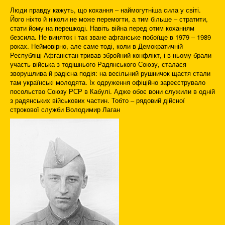
Люди правду кажуть, що кохання – наймогутніша сила у світі.
Його ніхто й ніколи не може перемогти, а тим більше – стратити,
стати йому на перешкоді. Навіть війна перед отим коханням
безсила. Не виняток і так зване афганське побоїще в 1979 – 1989
роках. Неймовірно, але саме тоді, коли в Демократичній
Республіці Афганістан тривав збройний конфлікт, і в ньому брали
участь війська з тодішнього Радянського Союзу, сталася
зворушлива й радісна подія: на весільний рушничок щастя стали
там українські молодята. Їх одруження офіційно зареєструвало
посольство Союзу РСР в Кабулі. Адже обоє вони служили в одній
з радянських військових частин. Тобто – рядовий дійсної
строкової служби Володимир Лаган