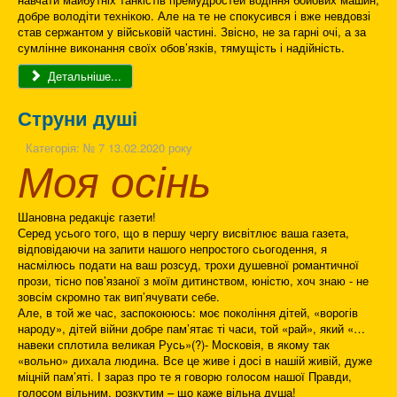
добре володіти технікою. Але на те не спокусився і вже невдовзі
став сержантом у військовій частині. Звісно, не за гарні очі, а за
сумлінне виконання своїх обов’язків, тямущість і надійність.
Детальніше...
Струни душі
Категорія:
№ 7 13.02.2020 року
Моя осінь
Шановна редакціє газети!
Серед усього того, що в першу чергу висвітлює ваша газета,
відповідаючи на запити нашого непростого сьогодення, я
насмілюсь подати на ваш розсуд, трохи душевної романтичної
прози, тісно пов’язаної з моїм дитинством, юністю, хоч знаю - не
зовсім скромно так вип’ячувати себе.
Але, в той же час, заспокоююсь: моє покоління дітей, «ворогів
народу», дітей війни добре пам’ятає ті часи, той «рай», який «…
навеки сплотила великая Русь»(?)- Московія, в якому так
«вольно» дихала людина. Все це живе і досі в нашій живій, дуже
міцній пам’яті. І зараз про те я говорю голосом нашої Правди,
голосом вільним, розкутим – що каже вільна душа!