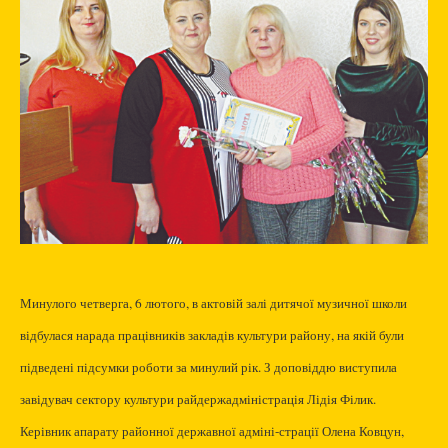
Минулого четверга, 6 лютого, в актовій залі дитячої музичної школи
відбулася нарада працівників закладів культури району, на якій були
підведені підсумки роботи за минулий рік. З доповіддю виступила
завідувач сектору культури райдержадміністрація Лідія Філик.
Керівник апарату районної державної адміні-страції Олена Ковцун,