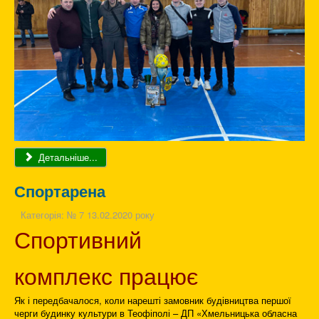
Детальніше...
Спортарена
Категорія:
№ 7 13.02.2020 року
Спортивний
комплекс працює
Як і передбачалося, коли нарешті замовник будівництва першої
черги будинку культури в Теофіполі – ДП «Хмельницька обласна