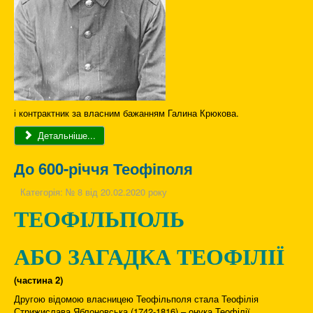
і контрактник за власним бажанням Галина Крюкова.
Детальніше...
До 600-річчя Теофіполя
Категорія:
№ 8 від 20.02.2020 року
ТЕОФІЛЬПОЛЬ
АБО ЗАГАДКА ТЕОФІЛІЇ
(частина 2)
Другою відомою власницею Теофільполя стала Теофілія
Стрижислава Яблоновська (1742-1816) – онука Теофілії