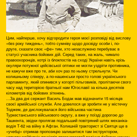
Цим, найперше, хочу відгородити героя моєї розповіді від вислову
«без року тиждень», тобто сумніву щодо досвіду особи і, по-
друге, сказати своє «фе» тим, хто незаслужено перебуває в
статусі учасника бойових дій. Серед таких, на жаль, чимало
правоохоронців, котрі із блокпостів на сході України навіть крізь
окуляри потужної цейсівської оптики не могли уздріти противника,
не кажучи вже про те, аби хоч раз по ньому стрельнути. Чи
колишньому спікеру, а по-нашенськи просто голові українського
парламенту, який опинився у когорті пільговиків, пролітаючи свого
часу над територією братньої нам Югославії за кілька десятків
кілометрів від бойових зіткнень.
…За два дні сержант Василь Бодак мав відзначити 15 місяців
своєї армійської служби. Але довелося це зробити не у містечку
Тоджем, де дислокувалася його військова частина
Туркестанського військового округу, а вже у поїзді дорогою до
Ташкента, звідки пролягав подальший повітряний шлях механіка-
водія Т-62 на війну в Афган. Колишній тракторист зі Святця ще в
«учебці» отримав пропозицію залишитися там інструктором,
навчати майбутніх танкістів премудростей водіння бойових машин,