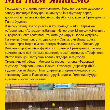
Нещодавно у спортивному комплексі Теофіпольського цукрового
заводу проходив Всеукраїнський тур-нір з футзалу серед
дорослих в пам’ять професійного футболіста, гравця Прем’єр-ліги
Павла Худзіка.
В цьому заході взяло участь п’ять команд: « АРС Кераміка»
м.Тернопіль, «Автодор» м.Ланівці, «Енергетик-Міклуш» м.Нетішин,
«Цукровик» смт.Теофіполь та команда «Друзі Павла Худзіка».
На турнірі були присутні: дружина – Ольга, син Влад, дочка
Мілана, брат Ігор з сім’єю, сестра Наталя з сім’єю, Олександр
Воловик - професійний футболіст, гравець Прем’єр-ліги, пастор
християнсько-бабтистсько-євангелістської церкви смт.Теофіполя
Віктор Шершун, заступник голови Федерації футболу
Хмельницької області Микола Кузнєцов, голова «Федерації
футболу Теофіпольщини» Василь Сторожук, директор ДЮСШ
відділу освіти Вадим Ништ, директор спортивно-оздоровчого
комплексу Олена Рассказова, друзі, колеги. Головний суддя
змагань - Борис Борисевич.