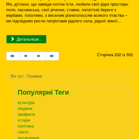
Ми, дітлахи, що завжди хотіли їсти, любили свої рідні простори,
поля, пасовиська, свої річечки, ставки, лататтєві береги з
вербами, тополями, з веселим різноголоссям всякого птаства –
ми підсвідомо росли патріотами рідного села, рідної землі…
Детальніше...
Сторінка 232 із 302
Ви тут:
Головна
Популярні Теги
культура
людина
професія
історія
політика
свято
досягнення