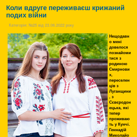
Коли вдруге переживаєш крижаний
подих війни
Категорія:
№25 від 23.06.2022 року
Нещодавн
о мені
довелося
познайоми
тися з
родиною
Смирнови
х,
переселен
ців з
Луганщини
, з
Сєвєродон
ецька, які
тепер
проживаю
ть у Кунчі.
Геннадій
Миколайо