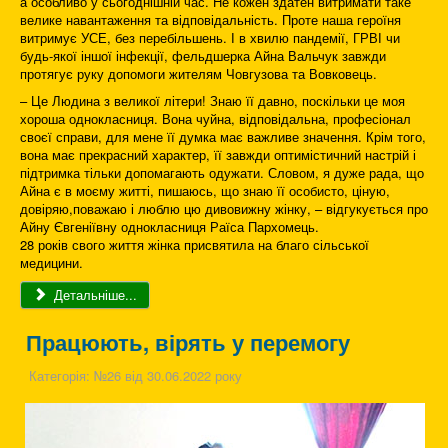
а особливо у сьогоднішній час. Не кожен здатен витримати таке
велике навантаження та відповідальність. Проте наша героїня
витримує УСЕ, без перебільшень. І в хвилю пандемії, ГРВІ чи
будь-якої іншої інфекції, фельдшерка Айна Вальчук завжди
протягує руку допомоги жителям Човгузова та Вовковець.
– Це Людина з великої літери! Знаю її давно, поскільки це моя
хороша однокласниця. Вона чуйна, відповідальна, професіонал
своєї справи, для мене її думка має важливе значення. Крім того,
вона має прекрасний характер, її завжди оптимістичний настрій і
підтримка тільки допомагають одужати. Словом, я дуже рада, що
Айна є в моєму житті, пишаюсь, що знаю її особисто, ціную,
довіряю,поважаю і люблю цю дивовижну жінку, – відгукується про
Айну Євгеніївну однокласниця Раїса Пархомець.
28 років свого життя жінка присвятила на благо сільської
медицини.
Детальніше...
Працюють, вірять у перемогу
Категорія:
№26 від 30.06.2022 року