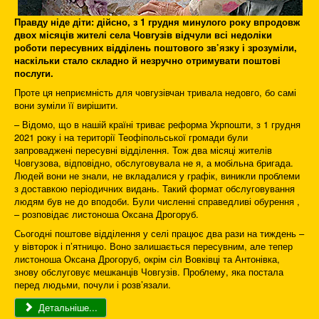
Правду ніде діти: дійсно, з 1 грудня минулого року впродовж
двох місяців жителі села Човгузів відчули всі недоліки
роботи пересувних відділень поштового зв’язку і зрозуміли,
наскільки стало складно й незручно отримувати поштові
послуги.
Проте ця неприєм­ність для човгузівчан тривала недовго, бо самі
вони зуміли її вирішити.
– Відомо, що в нашій країні триває реформа Укрпошти, з 1 грудня
2021 року і на території Теофіпольської громади були
запроваджені пересувні відділення. Тож два місяці жителів
Човгузова, відповідно, обслуговувала не я, а мо­біль­на бригада.
Людей вони не знали, не вкладалися у графік, виникли проблеми
з доставкою періодичних видань. Такий формат обслуговування
людям був не до вподоби. Були численні справедливі обурення ,
– розповідає листоноша Оксана Дрогоруб.
Сьогодні поштове відділення у селі працює два рази на тиждень –
у вівторок і п’ятницю. Воно залишається пересувним, але тепер
листоноша Оксана Дрогоруб, окрім сіл Вовківці та Антонівка,
знову обслуговує мешканців Човгузів. Проблему, яка постала
перед людьми, почули і розв’язали.
Детальніше...