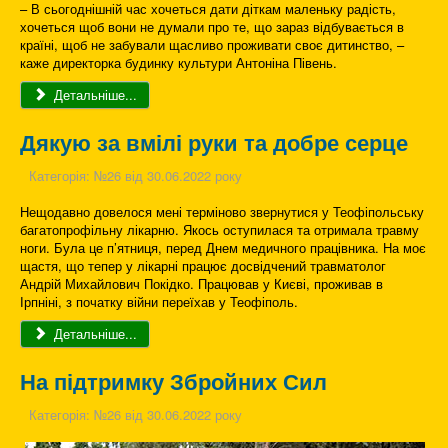
– В сьогоднішній час хочеться дати діткам маленьку радість,
хочеться щоб вони не думали про те, що зараз відбувається в
країні, щоб не забували щасливо проживати своє дитинство, –
каже директорка будинку культури Антоніна Півень.
Детальніше...
Дякую за вмілі руки та добре серце
Категорія:
№26 від 30.06.2022 року
Нещодавно довелося мені терміново звернутися у Теофіпольську
багатопрофільну лікарню. Якось оступилася та отримала травму
ноги. Була це п’ятниця, перед Днем медичного працівника. На моє
щастя, що тепер у лікарні працює досвідчений травматолог
Андрій Михайлович Покідко. Працював у Києві, проживав в
Ірпніні, з початку війни переїхав у Теофіполь.
Детальніше...
На підтримку Збройних Сил
Категорія:
№26 від 30.06.2022 року