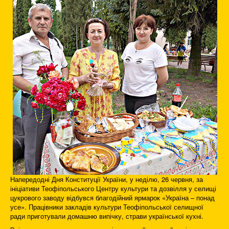
Напередодні Дня Конституції України, у неділю, 26 червня, за
ініціативи Теофіпольського Центру культури та дозвілля у селищі
цукрового заводу відбувся благодійний ярмарок «Україна – понад
усе». Працівники закладів культури Теофіпольської селищної
ради приготували домашню випічку, страви української кухні.