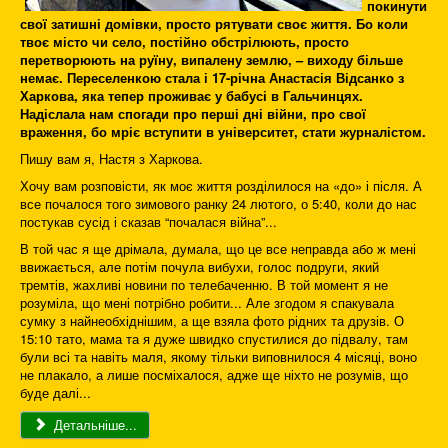
покинути
свої затишні домівки, просто рятувати своє життя. Бо коли
твоє місто чи село, постійно обстрілюють, просто
перетворюють на руїну, випалену землю, – виходу більше
немає. Переселенкою стала і 17-річна Анастасія Відсанко з
Харкова, яка тепер проживає у бабусі в Гальчинцях.
Надіслала нам спогади про перші дні війни, про свої
враження, бо мріє вступити в університет, стати журналістом.
Пишу вам я, Настя з Харкова.
Хочу вам розповісти, як моє життя розділилося на «до» і після. А
все почалося того зимового ранку 24 лютого, о 5:40, коли до нас
постукав сусід і сказав “почалася війна”...
В той час я ще дрімала, думала, що це все неправда або ж мені
ввижається, але потім почула вибухи, голос подруги, який
тремтів, жахливі новини по телебаченню. В той момент я не
розуміла, що мені потрібно робити... Але згодом я спакувала
сумку з найнеобхіднішим, а ще взяла фото рідних та друзів. О
15:10 тато, мама та я дуже швидко спустилися до підвалу, там
були всі та навіть маля, якому тільки виповнилося 4 місяці, воно
не плакало, а лише посміхалося, адже ще ніхто не розумів, що
буде далі...
Детальніше...