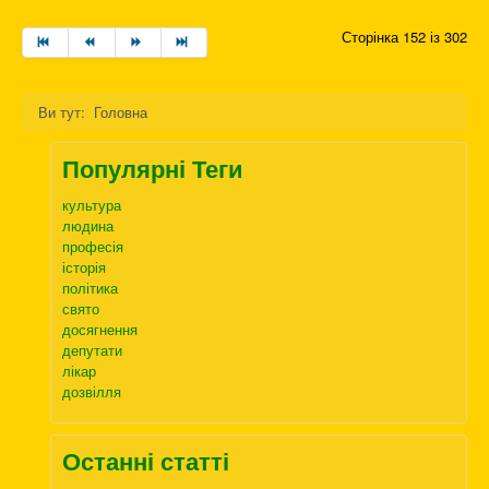
Сторінка 152 із 302
Ви тут:
Головна
Популярні Теги
культура
людина
професія
історія
політика
свято
досягнення
депутати
лікар
дозвілля
Останні статті