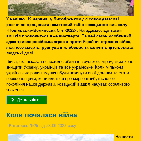
У неділю, 19 червня, у Лисогірському лісовому масиві
розпочав працювати наметовий табір козацького вишколу
«Подільсько-Волинська Січ -2022». Нагадаємо, що такий
вишкіл проводиться вже вчетверте. Та цей сезон особливий,
адже триває російська агресія проти України, страшна війна,
яка несе смерть, руйнування, вбиває та калічить дітей, ламає
людські долі.
Війна, яка показала справжнє обличчя «руського міра», який хоче
знищити Україну, українців та все українське. Коли мільйони
українських родин змушені були покинути свої домівки та стати
переселенцями, коли йдеться про мирне майбутнє юного
покоління нашої держави, козацький вишкіл набуває особливого
значення.
Детальніше...
Коли почалася війна
Категорія:
№25 від 23.06.2022 року
Нашестя