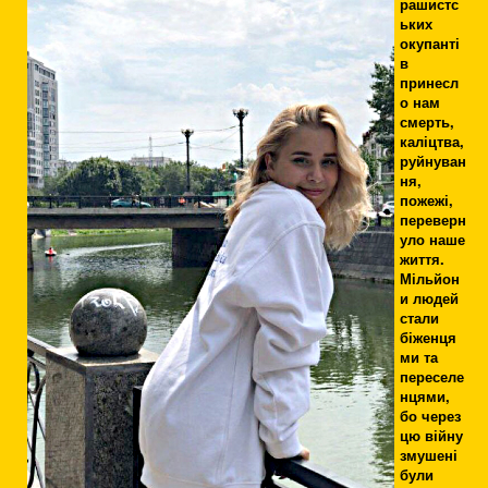
рашистс
ьких
окупанті
в
принесл
о нам
смерть,
каліцтва,
руйнуван
ня,
пожежі,
переверн
уло наше
життя.
Мільйон
и людей
стали
біженця
ми та
переселе
нцями,
бо через
цю війну
змушені
були