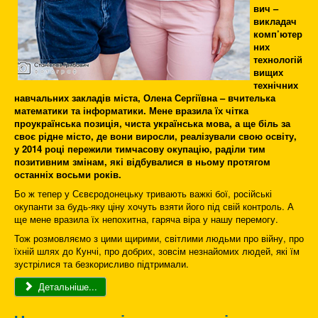
вич –
викладач
комп’ютер
них
технологій
вищих
технічних
навчальних закладів міста, Олена Сергіївна – вчителька
математики та інформатики. Мене вразила їх чітка
проукраїнська позиція, чиста українська мова, а ще біль за
своє рідне місто, де вони виросли, реалізували свою освіту,
у 2014 році пережили тимчасову окупацію, раділи тим
позитивним змінам, які відбувалися в ньому протягом
останніх восьми років.
Бо ж тепер у Сєвєродонецьку тривають важкі бої, російські
окупанти за будь-яку ціну хочуть взяти його під свій контроль. А
ще мене вразила їх непохитна, гаряча віра у нашу перемогу.
Тож розмовляємо з цими щирими, світлими людьми про війну, про
їхній шлях до Кунчі, про добрих, зовсім незнайомих людей, які їм
зустрілися та безкорисливо підтримали.
Детальніше...