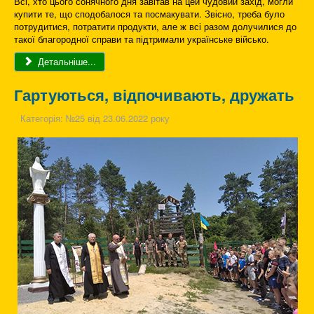
Всі, хто цього сонячного дня завітав на цей чудовий захід, могли
купити те, що сподобалося та посмакувати. Звісно, треба було
потрудитися, потратити продукти, але ж всі разом долучилися до
такої благородної справи та підтримали українське військо.
Детальніше...
Гартуються, відпочивають, дружать
Категорія:
№25 від 23.06.2022 року