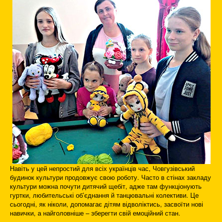
Навіть у цей непростий для всіх українців час, Човгузівський
будинок культури продовжує свою роботу. Часто в стінах закладу
культури можна почути дитячий щебіт, адже там функціонують
гуртки, любительські об’єднання й танцювальні колективи. Це
сьогодні, як ніколи, допомагає дітям відволіктись, засвоїти нові
навички, а найголовніше – зберегти свій емоційний стан.