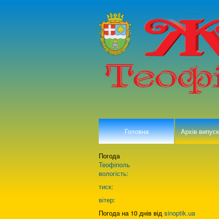
Головна
Архів випуск
Погода
Теофіполь
вологість:
тиск:
вітер:
Погода на 10 днів від
sinoptik.ua