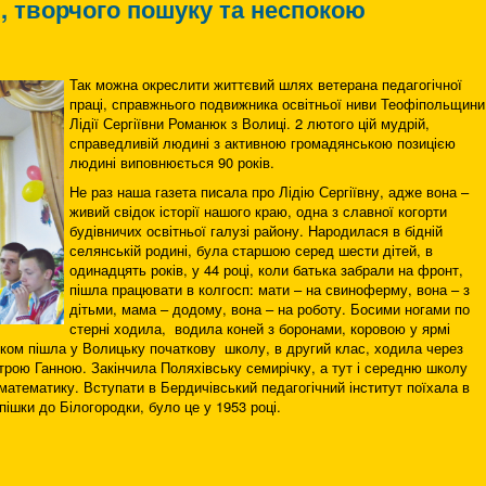
, творчого пошуку та неспокою
Так можна окреслити життєвий шлях ветерана педагогічної
праці, справжнього подвижника освітньої ниви Теофіпольщини
Лідії Сергіївни Романюк з Волиці. 2 лютого цій мудрій,
справедливій людині з активною громадянською позицією
людині виповнюється 90 років.
Не раз наша газета писала про Лідію Сергіївну, адже вона –
живий свідок історії нашого краю, одна з славної когорти
будівничих освітньої галузі району. Народилася в бідній
селянській родині, була старшою серед шести дітей, в
одинадцять років, у 44 році, коли батька забрали на фронт,
пішла працювати в колгосп: мати – на свиноферму, вона – з
дітьми, мама – додому, вона – на роботу. Босими ногами по
стерні ходила, водила коней з боронами, коровою у ярмі
тком пішла у Волицьку початкову школу, в другий клас, ходила через
строю Ганною. Закінчила Поляхівську семирічку, а тут і середню школу
атематику. Вступати в Бердичівський педагогічний інститут поїхала в
пішки до Білогородки, було це у 1953 році.