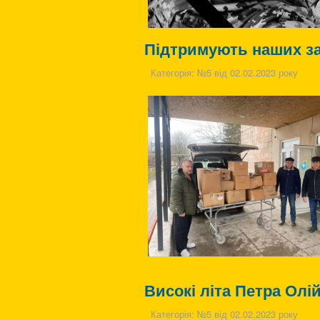
Підтримують наших з
Категорія:
№5 від 02.02.2023 року
Високі літа Петра Олі
Категорія:
№5 від 02.02.2023 року