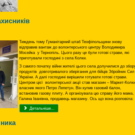
ахисників
Тиждень тому Гуманітарний штаб Теофіпольщини знову
відправив вантаж до волонтерського центру Володимира
Мосейка у Тернопіль. Цього разу це були готові страви, які
приготували господині з села Колки.
З самого початку війни жителі цього села долучилися до збор
продуктів довготривалого зберігання для бійців Збройних Сил
України. А далі господині вирішили готувати готові страви.
Центром цієї волонтерської акції став магазин – Маркет-Колки
власник якого Петро Лепетун. Він купив газовий балон,
встановив газову плиту. А організувала цю справу його мама,
Галина Іванівна, продавець магазину. Ось що вона розповіла:
Детальніше...
йника