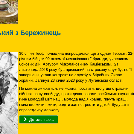
ький з Бережинець
30 січня Теофіпольщина попрощалася ще з одним Героєм, 22-
річним бійцем 92 окремої механізованої бригади, учасником
бойових дій Артуром Миколайовичем Камінським. 21
листопада 2018 року був призваний на строкову службу, по її
завершенні уклав контракт на службу у Збройних Силах
України. Загинув 23 січня 2023 року у Луганській області.
Не можна змиритися, не можна простити, що у цій страшній
війні за нашу свободу, проти дикої навали російських окупанті
гине молодий цвіт нації, молода надія країни, гинуть кращі,
яким ще жити і жити, радіти життю, ростити дітей, будувати
справедливу державу.
Детальніше...