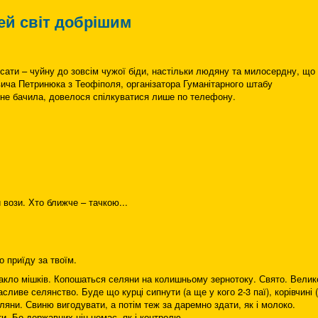
ей світ добрішим
сати – чуйну до зовсім чужої біди, настільки людяну та милосердну, що
ича Петринюка з Теофіполя, організатора Гуманітарного штабу
-не бачила, довелося спілкуватися лише по телефону.
и вози. Хто ближче – тачкою...
о приїду за твоїм.
ракло мішків. Копошаться селяни на колишньому зернотоку. Свято. Велик
ливе селянство. Буде що курці сипнути (а ще у кого 2-3 паї), корівчині (
еляни. Свиню вигодувати, а потім теж за даремно здати, як і молоко.
ти. Бо державних цін немає, як і контролю.