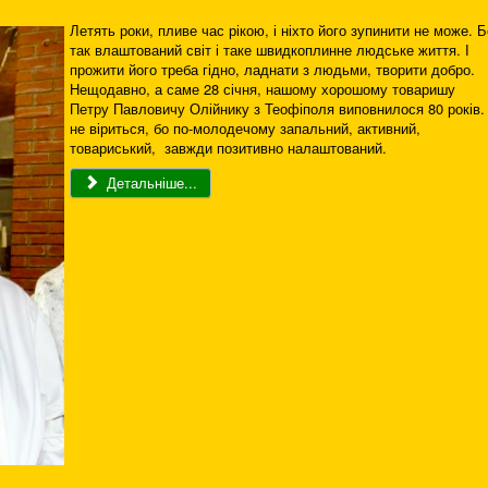
Летять роки, пливе час рікою, і ніхто його зупинити не може. Б
так влаштований світ і таке швидкоплинне людське життя. І
прожити його треба гідно, ладнати з людьми, творити добро.
Нещодавно, а саме 28 січня, нашому хорошому товаришу
Петру Павловичу Олійнику з Теофіполя виповнилося 80 років. 
не віриться, бо по-молодечому запальний, активний,
товариський, завжди позитивно налаштований.
Детальніше...