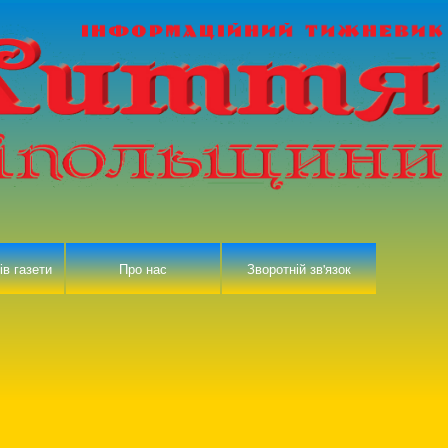
ів газети
Про нас
Зворотній зв'язок