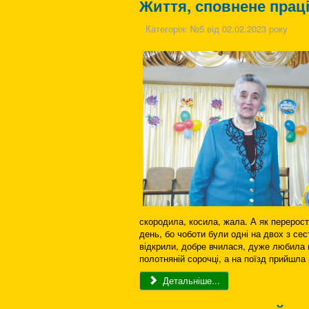
Життя, сповнене праці
Категорія:
№5 від 02.02.2023 року
скородила, косила, жала. А як перерос
день, бо чоботи були одні на двох з се
відкрили, добре вчилася, дуже любила м
полотняній сорочці, а на поїзд прийшла 
Детальніше...