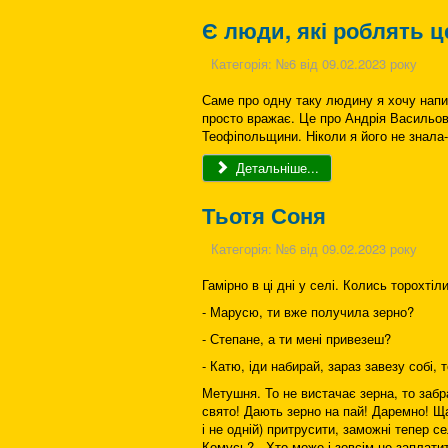
Є люди, які роблять ц
Категорія:
№6 від 09.02.2023 року
Саме про одну таку людину я хочу напи
просто вражає. Це про Андрія Васильов
Теофіпольщини. Ніколи я його не знала
Детальніше...
Тьотя Соня
Категорія:
№6 від 09.02.2023 року
Гамірно в ці дні у селі. Колись торохтіл
- Марусю, ти вже получила зерно?
- Степане, а ти мені привезеш?
- Катю, іди набирай, зараз завезу собі, т
Метушня. То не вистачає зерна, то заб
свято! Дають зерно на пай! Даремно! Щас
і не одній) притрусити, заможні тепер с
Комусь?.. Хто може і зовсім не заплати