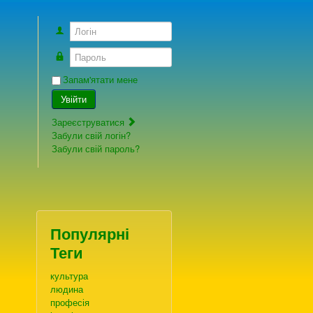
Логін
Пароль
Запам'ятати мене
Увійти
Зареєструватися
Забули свій логін?
Забули свій пароль?
Популярні
Теги
культура
людина
професія