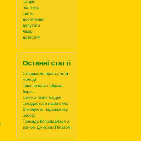
історія
політика
свято
досягнення
депутати
лікар
дозвілля
Останні статті
Створюємо простір для
молоді
Така печаль і образа
бере…
Саме з таких людей
складається наша сила
Виконують надважливу
роботу
Громада попрощалася з
е
воїном Дмитром Пілатом