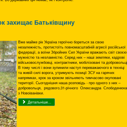
к захищає Батьківщину
Вже майже рік Україна героїчно бореться за свою
незалежність, протистоїть повномасштабній агресії російської
федерації, а воїни Збройних Сил України вражають світ своєю
мужністю та незламністю. Серед них – наші земляки, кадрові
військовослужбовці, контрактники, мобілізовані та добровольці
В тому числі і вони зупинили наступ переважаючого в техніці
та живій силі ворога, утримують позиції ЗСУ на гарячих
напрямках, крок за кроком звільняють тимчасово окуповані
території. Сьогоднішня наша розповідь - про одного з них –
добровольця, рядового,31-річного Олександра Слободенюк
з Новоіванівки.
Детальніше...