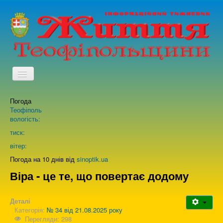
TPL_PROTOSTAR_TOGGLE_MENU
Погода
Головна
Теофіполь
вологість:
Архів випусків газети
тиск:
вітер:
Про нас
Погода на 10 днів від
sinoptik.ua
Віра - це те, що повертає додому
Зворотній зв'язок
Деталі
Категорія:
№ 34 від 21.08.2025 року
Перегляди: 298