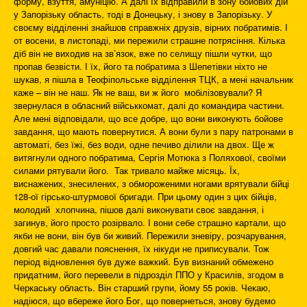
форму, взуття, амуніцію. А далі їх відправили в зону бойових дій
у Запорізьку область, тоді в Донецьку, і знову в Запорізьку. У
своєму відділенні знайшов справжніх друзів, вірних побратимів. І
от восени, в листопаді, ми пережили страшне потрясіння. Кілька
діб він не виходив на зв’язок, вже по селищу пішли чутки, що
пропав безвісти. І їх, його та побратима з Шепетівки ніхто не
шукав, я пішла в Теофіпольське відділення ТЦК, а мені начальник
каже – він не наш. Як не ваш, ви ж його мобілізовували? Я
звернулася в обласний військкомат, далі до командира частини.
Але мені відповідали, що все добре, що вони виконують бойове
завдання, що мають повернутися. А вони були з пару патронами в
автоматі, без їжі, без води, одне печиво ділили на двох. Ще ж
витягнули одного побратима, Сергія Мотюка з Поляхової, своїми
силами рятували його. Так тривало майже місяць. Їх,
виснажених, знесилених, з обмороженими ногами врятували бійці
128-ої гірсько-штурмової бригади. При цьому один з цих бійців,
молодий хлопчина, пішов далі виконувати своє завдання, і
загинув, його просто розірвало. І вони себе страшно картали, що
якби не вони, він був би живий. Пережили зневіру, розчарування,
довгий час давали пояснення, їх нікуди не приписували. Тож
період відновлення був дуже важкий. Був визнаний обмежено
придатним, його перевели в підрозділ ППО у Красилів, згодом в
Черкаську область. Він старший групи, йому 55 років. Чекаю,
надіюся, що вбереже його Бог, що повернеться, знову будемо