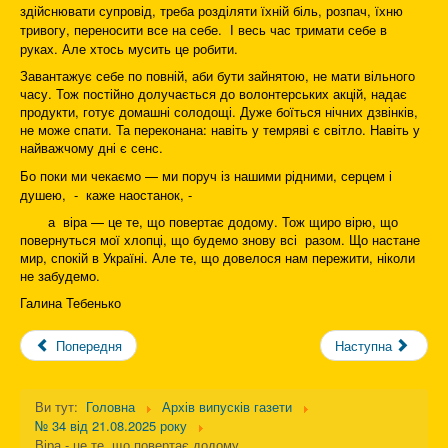
здійснювати супровід, треба розділяти їхній біль, розпач, їхню
тривогу, переносити все на себе. І весь час тримати себе в
руках. Але хтось мусить це робити.
Завантажує себе по повній, аби бути зайнятою, не мати вільного
часу. Тож постійно долучається до волонтерських акцій, надає
продукти, готує домашні солодощі. Дуже боїться нічних дзвінків,
не може спати. Та переконана: навіть у темряві є світло. Навіть у
найважчому дні є сенс.
Бо поки ми чекаємо — ми поруч із нашими рідними, серцем і
душею, - каже наостанок, -
а віра — це те, що повертає додому. Тож щиро вірю, що
повернуться мої хлопці, що будемо знову всі разом. Що настане
мир, спокій в Україні. Але те, що довелося нам пережити, ніколи
не забудемо.
Галина Тебенько
Попередня
Наступна
Ви тут:
Головна
Архів випусків газети
№ 34 від 21.08.2025 року
Віра - це те, що повертає додому