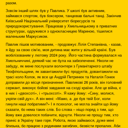
разом.
Зовсім інший шлях був у Павлика. У школі був активним,
займався спортом, був боксером, танцював бальні танці. Закінчив
Київський Національний університет біоресурсів та
природокористування. Працював у Хмельницькому в приватних
структурах, одружився з однокласницею Мариною, тішилися
маленьким Маркусиком.
Павлик пішов мотивованим, - продовжує Лілія Степанівна, - казав,
я йду за свою сім’ю, моя дитина має жити у вільній країні. Був
мобілізованим у лютому 2024 року. Його частина формувалася на
Хмельниччині, деякий час не була на забезпеченні. Ніколи не
забуду, як мене послухали волонтери з Гуманітарного штабу
Теофіпольщини, як завантажили бус продуктів, довантажили на
трасі коло Колок, як все це Андрій Петринюк та Наталія Гонюк
доправили до місця призначення. Павликові 26 років, він головний
сержант, виконує бойові завдання на сході країни. Але це війна, є
в них і «двохсоті», і «трьохсоті». Я кажу йому: «Сину, молися,
укріпи свій дух». А він мені: «Мамо, а де був твій Бог, коли
гинули наші побратими?» І я психолог, не могла знайти що йому
сказати, бо нема таких слів. Бо слова – ніщо поряд з тим, що
йому вже довелося побачити, відчути. Ніколи не прощу тим, хто
приніс в Україну таке горе. Робота, якою займаюся, дуже мені
близька, бо працюю з родинами загиблих, безвісти пропалих. Аби