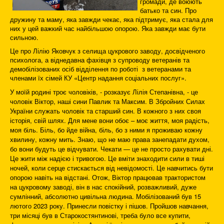
громади, де воюють
батько та син. Про
дружину та маму, яка завжди чекає, яка підтримує, яка стала для
них у цей важкий час найбільшою опорою. Яка завжди має бути
сильною.
Це про Лілію Яковчук з селища цукрового заводу, досвідченого
психолога, а віднедавна фахівця з супроводу ветеранів та
демобілізованих осіб відділення по роботі з ветеранами та
членами їх сімей КУ «Центр надання соціальних послуг».
У моїй родині троє чоловіків, - розказує Лілія Степанівна, - це
чоловік Віктор, наші сини Павлик та Максим. В Збройних Силах
України служать чоловік та старший син. В кожного з них своя
історія, свій шлях. Для мене вони обоє – моє життя, моя радість,
моя біль. Біль, бо йде війна, біль, бо з ними я проживаю кожну
хвилину, кожну мить. Знаю, що не маю права занепадати духом,
бо вони будуть це відчувати. Чекати — це не просто рахувати дні.
Це жити між надією і тривогою. Це вміти знаходити сили в тиші
ночей, коли серце стискається від невідомості. Це навчитись бути
опорою навіть на відстані. Отож, Віктор працював трактористом
на цукровому заводі, він в нас спокійний, розважливий, дуже
сумлінний, абсолютно цивільна людина. Мобілізований був 15
лютого 2023 року. Принесли повістку і пішов. Пройшов навчання,
три місяці був в Старокостянтинові, треба було все купити,