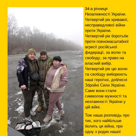
34-а річниця
Незалежності України.
Четвертий рік кривавої,
несправедливої війни
проти України.
Четвертий рік боротьби
проти повномасштабної
агресії російської
федерації, за волю та
свободу, за право на
власний вибір.
Четвертий рік цю волю
та свободу виборюють
наші героїчні, доблесні
Збройні Сили України.
Саме вони стали
символом мужності та
незламності України у
цій війні.
Тож наша розповідь про
тих, кого найбільше
болить ця війна, про
одну з родин нашої