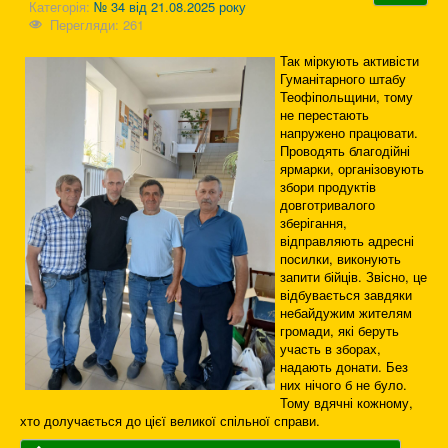
Категорія:
№ 34 від 21.08.2025 року
Перегляди: 261
Так міркують активісти
Гуманітарного штабу
Теофіпольщини, тому
не перестають
напружено працювати.
Проводять благодійні
ярмарки, організовують
збори продуктів
довготривалого
зберігання,
відправляють адресні
посилки, виконують
запити бійців. Звісно, це
відбувається завдяки
небайдужим жителям
громади, які беруть
участь в зборах,
надають донати. Без
них нічого б не було.
Тому вдячні кожному,
хто долучається до цієї великої спільної справи.