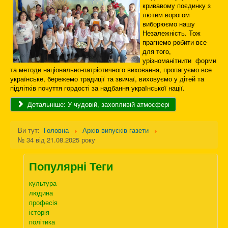
кривавому поєдинку з
лютим ворогом
виборюємо нашу
Незалежність. Тож
прагнемо робити все
для того,
урізноманітнити форми
та методи національно-патріотичного виховання, пропагуємо все
українське, бережемо традиції та звичаї, виховуємо у дітей та
підлітків почуття гордості за надбання української нації.
Детальніше: У чудовій, захопливій атмосфері
Ви тут:
Головна
Архів випусків газети
№ 34 від 21.08.2025 року
Популярні Теги
культура
людина
професія
історія
політика