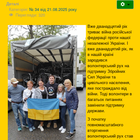
Деталі
Категорія:
№ 34 від 21.08.2025 року
Перегляди: 320
Вже дванадцятий рік
триває війна російської
федерації проти нашої
незалежної України. І
вже дванадцятий рік, як
в нашій країні
зародився
волонтерський рух на
підтримку Збройних
Сил України та
цивільного населення,
яке постраждало від
війни. Тоді волонтери в
багатьох питаннях
замінили підтримку
держави.
З початку
повномасштабного
вторгнення
волонтерський рух став