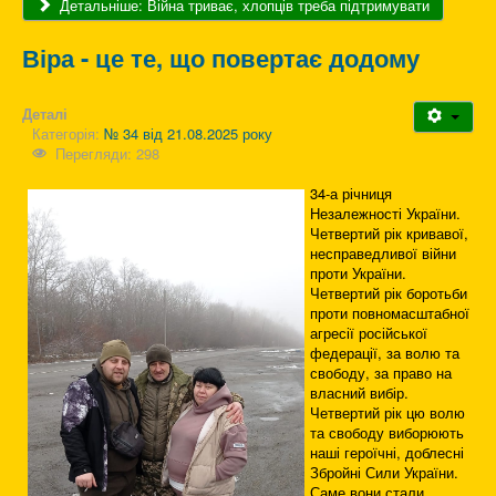
Детальніше: Війна триває, хлопців треба підтримувати
Віра - це те, що повертає додому
Деталі
Категорія:
№ 34 від 21.08.2025 року
Перегляди: 298
34-а річниця
Незалежності України.
Четвертий рік кривавої,
несправедливої війни
проти України.
Четвертий рік боротьби
проти повномасштабної
агресії російської
федерації, за волю та
свободу, за право на
власний вибір.
Четвертий рік цю волю
та свободу виборюють
наші героїчні, доблесні
Збройні Сили України.
Саме вони стали