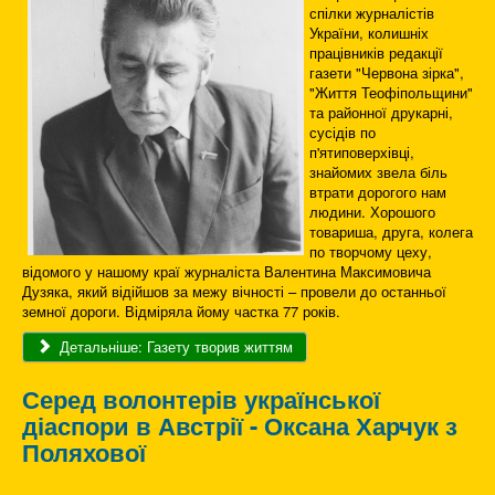
спілки журналістів
України, колишніх
працівників редакції
газети "Червона зірка",
"Життя Теофіпольщини"
та районної друкарні,
сусідів по
п'ятиповерхівці,
знайомих звела біль
втрати дорогого нам
людини. Хорошого
товариша, друга, колега
по творчому цеху,
відомого у нашому краї журналіста Валентина Максимовича
Дузяка, який відійшов за межу вічності – провели до останньої
земної дороги. Відміряла йому частка 77 років.
Детальніше: Газету творив життям
Серед волонтерів української
діаспори в Австрії - Оксана Харчук з
Поляхової