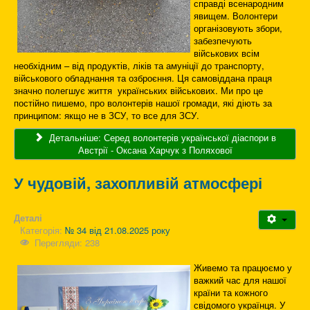
справді всенародним
явищем. Волонтери
організовують збори,
забезпечують
військових всім
необхідним – від продуктів, ліків та амуніції до транспорту,
військового обладнання та озброєння. Ця самовіддана праця
значно полегшує життя українських військових. Ми про це
постійно пишемо, про волонтерів нашої громади, які діють за
принципом: якщо не в ЗСУ, то все для ЗСУ.
Детальніше: Серед волонтерів української діаспори в
Австрії - Оксана Харчук з Поляхової
У чудовій, захопливій атмосфері
Деталі
Категорія:
№ 34 від 21.08.2025 року
Перегляди: 238
Живемо та працюємо у
важкий час для нашої
країни та кожного
свідомого українця. У