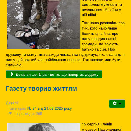
символом мужності та
незламності України у
цій війні.
Тож наша розповідь про
тих, кого найбільше
болить ця війна, про
одну з родин нашої
громади, де воюють
батько та син. Про
дружину та маму, яка завжди чекає, яка підтримує, яка стала для
них у цей важкий час найбільшою опорою. Яка завжди має бути
сильною.
Детальніше: Віра - це те, що повертає додому
Газету творив життям
Деталі
Категорія:
№ 34 від 21.08.2025 року
Перегляди: 265
15 серпня членів
місцевої Національної