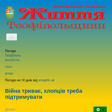
TPL_PROTOSTAR_TOGGLE_MENU
Погода
Головна
Теофіполь
вологість:
Архів випусків газети
тиск:
вітер:
Про нас
Погода на 10 днів від
sinoptik.ua
Війна триває, хлопців треба
Зворотній зв'язок
підтримувати
Деталі