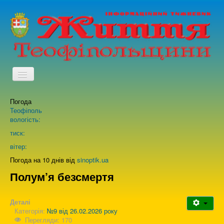
TPL_PROTOSTAR_TOGGLE_MENU
Погода
Головна
Теофіполь
вологість:
Архів випусків газети
тиск:
вітер:
Про нас
Погода на 10 днів від
sinoptik.ua
Полум’я безсмертя
Зворотній зв'язок
Деталі
Категорія:
№9 від 26.02.2026 року
Перегляди: 170