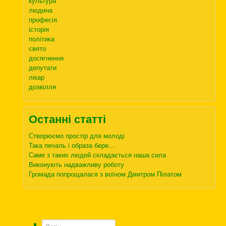
культура
людина
професія
історія
політика
свято
досягнення
депутати
лікар
дозвілля
Останні статті
Створюємо простір для молоді
Така печаль і образа бере…
Саме з таких людей складається наша сила
Виконують надважливу роботу
Громада попрощалася з воїном Дмитром Пілатом
Логін