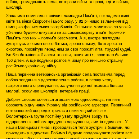
воїнів, громадськість села, ветерани війни та праці, «діти війни»,
школярі.
Запалимо поминальні свічки і лампадки Пам’яті, покладемо живі
квіти та вінки Скорботи і цього разу, у 82 річницю звільнення від
німецько-фашистських загарбників. Спільною молитвою за упокій
убієнних будемо дякувати їм за самопожертву в ім’я Перемоги.
Пам’ять про них – полум’я безсмертя. А я, вкотре поглядом
зустрінусь з очима свого батька, зроню сльозу, бо ж зростав
сиротою, прозвітую перед ним за свої прожиті літа, трудові будні.
Бо без батьківської ласки та опіки, таких як і я, зростало більше
150 дітей. А ще подумки розповім йому про нинішню страшну
російсько-українську війну…
Наша первинна ветеранська організація села поставила перед
собою завдання з удосконалення роботи, в першу чергу
патріотичного спрямування, залучення до неї якомога більше
молоді, особливо школярів, ветеранів праці.
Добрим словом хочеться згадати моїх односельців, які нині
боронять рідну нашу Україну від російського агресора. Первинний
ветеранський осередок тримає з ними міцний зв’язок.
Волонтерська група постійну увагу приділяє збору та
відправленню воїнам продуктів харчування, листів вдячності. У
нашій Волицькій гімназії проводяться теплі зустрічі з бійцями, які
приходять у відпустки. Робимо і будемо продовжувати робити все
можливе, аби наступні покоління українців жили в мирі та злагоді.