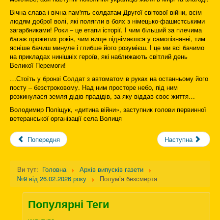
Вічна слава і вічна пам'ять солдатам Другої світової війни, всім
людям доброї волі, які полягли в боях з німецько-фашистськими
загарбниками! Роки – це етапи історії. І чим більший за плечима
багаж прожитих років, чим вище піднімаєшся у самопізнанні, тим
ясніше бачиш минуле і глибше його розумієш. І це ми всі бачимо
на прикладах нинішніх героїв, які наближають світлий день
Великої Перемоги!
…Стоїть у бронзі Солдат з автоматом в руках на останньому його
посту – безстроковому. Над ним просторе небо, під ним
розкинулася земля дідів-прадідів, за яку віддав своє життя…
Володимир Поліщук, «дитина війни», заступник голови первинної
ветеранської організації села Волиця
Попередня
Наступна
Ви тут:
Головна
Архів випусків газети
№9 від 26.02.2026 року
Полум’я безсмертя
Популярні Теги