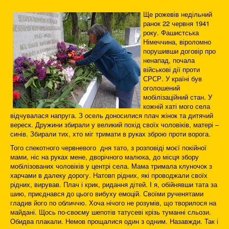
Ще рожевів недільний
ранок 22 червня 1941
року. Фашистська
Німеччина, віроломно
порушивши договір про
ненапад, почала
військові дії проти
СРСР. У країні був
оголошений
мобілізаційний стан. У
кожній хаті мого села
відчувалася напруга. З осель доносилися плач жінок та дитячий
вереск. Дружини збирали у великий похід своїх чоловіків, матері –
синів. Збирали тих, хто міг тримати в руках зброю проти ворога.
Того спекотного червневого дня тато, з розповіді моєї покійної
мами, ніс на руках мене, дворічного малюка, до місця збору
мобілізованих чоловіків у центрі села. Мама тримала клуночок з
харчами в далеку дорогу. Натовп рідних, які проводжали своїх
рідних, вирував. Плач і крик, ридання дітей. І я, обійнявши тата за
шию, приєднався до цього вибуху емоцій. Своїми рученятами
гладив його по обличчю. Хоча нічого не розумів, що творилося на
майдані. Щось по-своєму шепотів татусеві крізь туманні сльози.
Обидва плакали. Немов прощалися один з одним. Назавжди. Так і