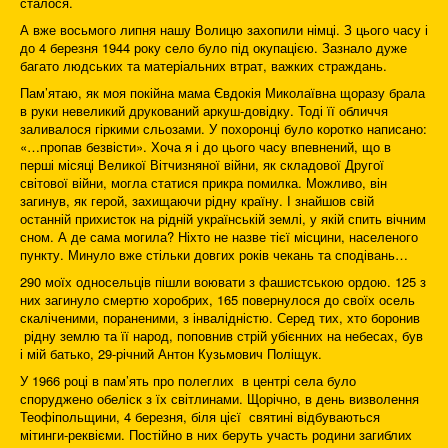
сталося.
А вже восьмого липня нашу Волицю захопили німці. З цього часу і
до 4 березня 1944 року село було під окупацією. Зазнало дуже
багато людських та матеріальних втрат, важких страждань.
Пам’ятаю, як моя покійна мама Євдокія Миколаївна щоразу брала
в руки невеликий друкований аркуш-довідку. Тоді її обличчя
заливалося гіркими сльозами. У похоронці було коротко написано:
«…пропав безвісти». Хоча я і до цього часу впевнений, що в
перші місяці Великої Вітчизняної війни, як складової Другої
світової війни, могла статися прикра помилка. Можливо, він
загинув, як герой, захищаючи рідну країну. І знайшов свій
останній прихисток на рідній українській землі, у якій спить вічним
сном. А де сама могила? Ніхто не назве тієї місцини, населеного
пункту. Минуло вже стільки довгих років чекань та сподівань…
290 моїх односельців пішли воювати з фашистською ордою. 125 з
них загинуло смертю хоробрих, 165 повернулося до своїх осель
скаліченими, пораненими, з інвалідністю. Серед тих, хто боронив
рідну землю та її народ, поповнив стрій убієнних на небесах, був
і мій батько, 29-річний Антон Кузьмович Поліщук.
У 1966 році в пам’ять про полеглих в центрі села було
споруджено обеліск з їх світлинами. Щорічно, в день визволення
Теофіпольщини, 4 березня, біля цієї святині відбуваються
мітинги-реквієми. Постійно в них беруть участь родини загиблих