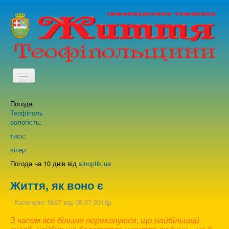
TPL_PROTOSTAR_TOGGLE_MENU
Погода
Головна
Теофіполь
вологість:
Архів випусків газети
тиск:
вітер:
Про нас
Погода на 10 днів від
sinoptik.ua
Життя, як воно є
Зворотній зв'язок
Категорія:
№27 від 05.07.2018р.
З часом все більше переконуюся, що найбільший