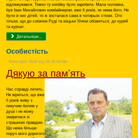
відлежувався. Тяжко ту копійку було заробити. Мала чоловіка,
був Іван Михайлович комбайнером, вже 5 років, як нема його. Не
було в них дітей, то ж зосталася сама в чотирьох стінах. Ото
тільки, що до собачки Руді та кицьки Уляни обізветься, до курей
та курчат.
Детальніше...
Особистість
Категорія:
№26 від 28.06.2018р.
Дякую за пам’ять
Час справді летить.
Не віриться, що вже
5 років живу з
пекучим болем у
душі і не можу
змиритися зі
страшною правдою.
Що нема більше
поруч мого дорогого