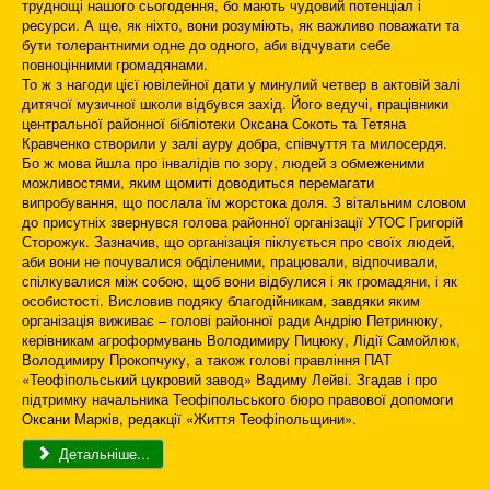
труднощі нашого сьогодення, бо мають чудовий потенціал і
ресурси. А ще, як ніхто, вони розуміють, як важливо поважати та
бути толерантними одне до одного, аби відчувати себе
повноцінними громадянами.
То ж з нагоди цієї ювілейної дати у минулий четвер в актовій залі
дитячої музичної школи відбувся захід. Його ведучі, працівники
центральної районної бібліотеки Оксана Сокоть та Тетяна
Кравченко створили у залі ауру добра, співчуття та милосердя.
Бо ж мова йшла про інвалідів по зору, людей з обмеженими
можливостями, яким щомиті доводиться перемагати
випробування, що послала їм жорстока доля. З вітальним словом
до присутніх звернувся голова районної організації УТОС Григорій
Сторожук. Зазначив, що організація піклується про своїх людей,
аби вони не почувалися обділеними, працювали, відпочивали,
спілкувалися між собою, щоб вони відбулися і як громадяни, і як
особистості. Висловив подяку благодійникам, завдяки яким
організація виживає – голові районної ради Андрію Петринюку,
керівникам агроформувань Володимиру Пицюку, Лідії Самойлюк,
Володимиру Прокопчуку, а також голові правління ПАТ
«Теофіпольський цукровий завод» Вадиму Лейві. Згадав і про
підтримку начальника Теофіпольського бюро правової допомоги
Оксани Марків, редакції «Життя Теофіпольщини».
Детальніше...