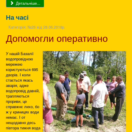
Детальніше...
На часі
Категорія:
№26 від 28.06.2018р.
Допомогли оперативно
У нашій Базалії
водопровідною
мережею
користуються 695
дворів. І коли
стається якась
аварія, адже
водопровід давній,
трапляються
прориви, це
справжнє лихо, бо
ж у криницях води
немає. І от
нещодавно десь
півтора тижня вода