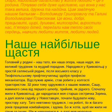
скарб, найбільше багатство у житті людини – це її
родина. Почуваю себе дуже щасливою, що вона у нас
така велика, дружна та надійна. Цим завдячую
нашим батькам – Володимиру Григоровичу та Галині
Володимирівні Плаксюкам. Це вони, добрі,
працьовиті, щирі, душевні, милосердні, виростили
нас, п’ятеро дітей, передали нам тепло своїх
сердець, навчили любити життя, любити людей.
Наше найбільше
щастя
Головний у родині – наш тато, він наша опора, наша надія, він
великий трудівник та мудрий порадник. Народився у Кривовільці у
простій селянській родині, після восьмого класу у
Теофіпольському профтехучилищі здобув професію
механізатора. Відслужив армію, став робити у колгоспі
трактористом. 32 роки тому одружився з нашою мамою, Сашу,
маминого сина від першого шлюбу, прийняв, як рідного. Спочатку
жили в Кривовільці, де народилася моя старша сестричка Зоряна,
а далі взяли садибу у Новоставцях, почали будувати нову,
простору хату. Тато невтомно трудився, і на роботі, бо ж багато
років працював комбайнером, і вдома. Бо ж хотів, щоб ми жили не
гірше за інших. Ще ж народилися я, а далі моя молодша