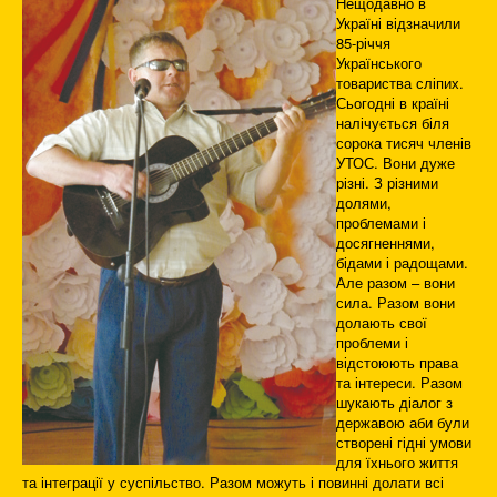
Нещодавно в
Україні відзначили
85-річчя
Українського
товариства сліпих.
Сьогодні в країні
налічується біля
сорока тисяч членів
УТОС. Вони дуже
різні. З різними
долями,
проблемами і
досягненнями,
бідами і радощами.
Але разом – вони
сила. Разом вони
долають свої
проблеми і
відстоюють права
та інтереси. Разом
шукають діалог з
державою аби були
створені гідні умови
для їхнього життя
та інтеграції у суспільство. Разом можуть і повинні долати всі