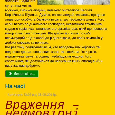
чоловіка, надійного
супутника життя,
мужньої, сильної людини, великого життєлюба Василя
Корнійовича Шуляка. Думаю, багато людей визнають, що це не
лише моя особиста безмірна втрата, що Теофіпольщина в його
особі втратила дбайливого господаря, невтомного трудівника,
мудрого керівника, талановитого організатора, який ще несповна
використав свій потенціал. Що дійсно полишив по собі
невмирущий слід любові до рідного краю, до своїх земляків у
добрих справах та починах.
Ще раз хочу подякувати всім, хто впродовж цих коротких та
водночас довгих, сповнених жалю та скорботи п’яти років,
підтримував мене та родину, небайдужим людям, його
соратникам, які долучилися до написання книги спогадів «Він
ниву засівав добром».
Детальніше...
На часі
Категорія:
№26 від 28.06.2018р.
Враження –
неймовірні