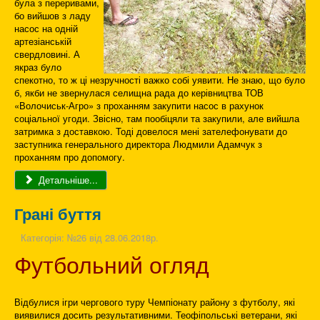
була з переривами,
бо вийшов з ладу
насос на одній
артезіанській
свердловині. А
якраз було
спекотно, то ж ці незручності важко собі уявити. Не знаю, що було
б, якби не звернулася селищна рада до керівництва ТОВ
«Волочиськ-Агро» з проханням закупити насос в рахунок
соціальної угоди. Звісно, там пообіцяли та закупили, але вийшла
затримка з доставкою. Тоді довелося мені зателефонувати до
заступника генерального директора Людмили Адамчук з
проханням про допомогу.
Детальніше...
Грані буття
Категорія:
№26 від 28.06.2018р.
Футбольний огляд
Відбулися ігри чергового туру Чемпіонату району з футболу, які
виявилися досить результативними. Теофіпольські ветерани, які