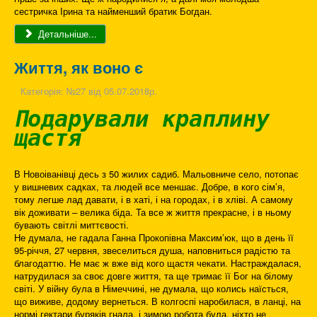
сестричка Ірина та найменший братик Богдан.
Детальніше...
Життя, як воно є
Категорія:
№27 від 05.07.2018р.
Подарували краплину
щастя
В Новоіванівці десь з 50 жилих садиб. Мальовниче село, потопає
у вишневих садках, та людей все меншає. Добре, в кого сім’я,
тому легше лад давати, і в хаті, і на городах, і в хліві. А самому
вік доживати – велика біда. Та все ж життя прекрасне, і в ньому
бувають світлі миттєвості.
Не думала, не гадала Ганна Прокопівна Максим’юк, що в день її
95-річчя, 27 червня, звеселиться душа, наповниться радістю та
благодаттю. Не має ж вже від кого щастя чекати. Настраждалася,
натрудилася за своє довге життя, та ще тримає її Бог на білому
світі. У війну була в Німеччині, не думала, що колись наїсться,
що виживе, додому вернеться. В колгоспі наробилася, в ланці, на
нормі гектари буряків гнала, і зимою робота була, ніхто не