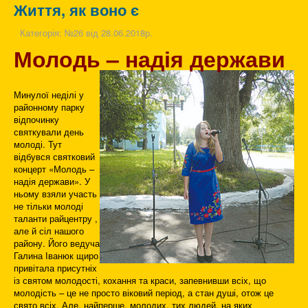
Життя, як воно є
Категорія:
№26 від 28.06.2018р.
Молодь – надія держави
Минулої неділі у
районному парку
відпочинку
святкували день
молоді. Тут
відбувся святковий
концерт «Молодь –
надія держави». У
ньому взяли участь
не тільки молоді
таланти райцентру ,
але й сіл нашого
району. Його ведуча
Галина Іванюк щиро
привітала присутніх
із святом молодості, кохання та краси, запевнивши всіх, що
молодість – це не просто віковий період, а стан душі, отож це
свято всіх. Але, найперше, молодих, тих людей, на яких