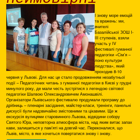
І знову море емоцій
та вражень: ми,
вчителі
Базалійської ЗОШ І-
ІІІ ступенів, взяли
участь у ІV
фестивалі гуманної
педагогіки «Сім’я –
лоно культури
людства», який
проходив 8-10
червня у Львові. Для нас це стало продовженням незабутньої
події – Педагогічних читань з гуманної педагогіки в Києві у грудні
минулого року, де мали честь зустрітися з легендою світової
педагогіки Шалвою Олександровичем Амонашвілі.
Організатори Львівського фестивалю продумали програму до
дрібниць – пленарні засідання, майстер-класи, тренінги, панельні
дискусії були надзвичайно змістовними та цікавими. Ще ж
екскурсія вулицями старовинного Львова, відвідини собору
Святого Юра, неповторна атмосфера міста, над яким витає запах
кави, залишиться у пам’яті на довгий час. Переконалися, що
Львів, місто, в яке хочеться повертатися знову і знову.