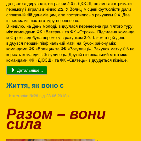
до цього лідирували, виграючи 2:0 в ДЮСШ, не змогли втримати
перемогу і зіграли в нічию 2:2. У Волиці місцеві футболісти дали
справжній бій динамівцям, але поступились з рахунком 2:4. Два
інших матчі шостого туру перенесено.
В неділю, на День молоді, відбулася перенесена гра п’ятого туру
між командами ФК «Ветеран» та ФК «Строки». Підсилена команда
із Строків здобула перемогу з рахунком 3:0. Також в цей день
відбувся перший півфінальний матч на Кубок району між
командами ФК «Волиця» та ФК «Зозулинці». Рахунок матчу 2:6 на
користь команди із Зозулинець. Другий півфінальний матч між
командами ФК «ДЮСШ» та ФК «Святець» відбудеться пізніше.
Детальніше...
Життя, як воно є
Категорія:
№26 від 28.06.2018р.
Разом – вони
сила