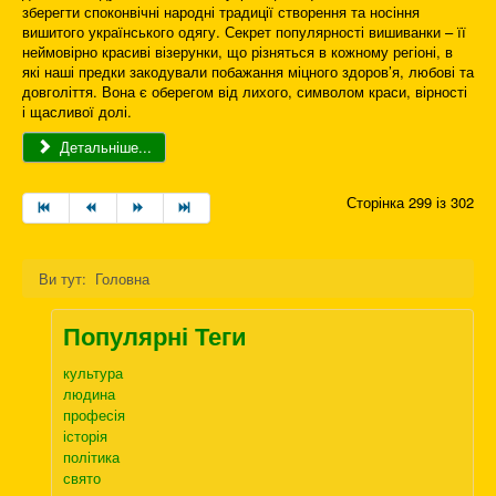
зберегти споконвічні народні традиції створення та носіння
вишитого українського одягу. Секрет популярності вишиванки – її
неймовірно красиві візерунки, що різняться в кожному регіоні, в
які наші предки закодували побажання міцного здоров’я, любові та
довголіття. Вона є оберегом від лихого, символом краси, вірності
і щасливої долі.
Детальніше...
Сторінка 299 із 302
Ви тут:
Головна
Популярні Теги
культура
людина
професія
історія
політика
свято