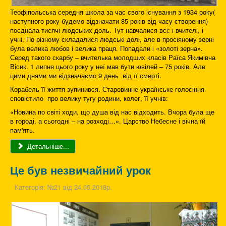
Теофіпольська середня школа за час свого існування з 1934 року(
наступного року будемо відзначати 85 років від часу створення)
поєднала тисячі людських доль. Тут навчалися всі: і вчителі, і
учні. По різному складалися людські долі, але в просіяному зерні
була велика любов і велика праця. Попадали і «золоті зерна».
Серед такого скарбу – вчителька молодших класів Раїса Якимівна
Вісик. 1 липня цього року у неї мав бути ювілей – 75 років. Але
цими днями ми відзначаємо 9 день від її смерті.
Корабель її життя зупинився. Старовинне українське голосіння
сповістило про велику тугу родини, колег, її учнів:
«Новина по світі ходи, що душа від нас відходить. Вчора була ще
в городі, а сьогодні – на розході…». Царство Небесне і вічна їй
пам'ять.
Детальніше...
Це був незвичайний урок
Категорія:
№21 від 24.05.2018р.