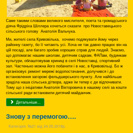
Саме такими словами великого мислителя, поета та громадського
діяча Фрідріха Шіллера хочеться сказати про Новоставецького
сільського голову Анатолія Вальчука.
Ми, жителі села Кривовілька, хочемо подякувати йому через
районну газету, бо її читають усі. Хоча не так давно працює він на
цій посаді, але багато зробив хороших справ для людей. Знаємо,
що допомагає нашим школам, дитячим садкам, ФАПам, будинкам
культури, облаштовував криниці в селі Новоставці, спортивний
зал. Частенько можна його побачити і в нас, в Кривовільці. Бо ж
організовує ремонт мережі водопостачання, долучився і до
встановлення загорожі фельдшерського пункту. Але найбільше
зраділа наша сільська дітвора, адже їм тепер є де відпочивати.
Тому що з ініціативи Анатолія Вікторовича в нашому селі за кошти
сільської ради встановили дитячий майданчик.
Детальніше...
Знову з перемогою….
Категорія:
№21 від 24.05.2018р.