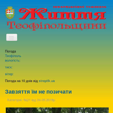
TPL_PROTOSTAR_TOGGLE_MENU
Погода
Головна
Теофіполь
вологість:
Архів випусків газети
тиск:
вітер:
Про нас
Погода на 10 днів від
sinoptik.ua
Завзяття їм не позичати
Зворотній зв'язок
Категорія:
№21 від 24.05.2018р.