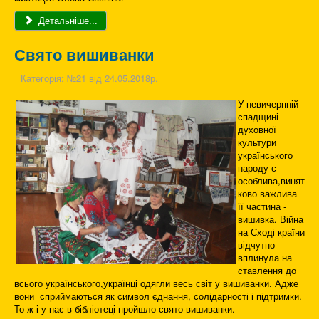
Детальніше...
Свято вишиванки
Категорія:
№21 від 24.05.2018р.
У невичерпній
спадщині
духовної
культури
українського
народу є
особлива,винят
ково важлива
її частина -
вишивка. Війна
на Сході країни
відчутно
вплинула на
ставлення до
всього українського,українці одягли весь світ у вишиванки. Адже
вони сприймаються як символ єднання, солідарності і підтримки.
То ж і у нас в бібліотеці пройшло свято вишиванки.