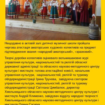
Нещодавно в актовій залі дитячої музичної школи пройшла
чергова атестація аматорських художніх колективів на предмет
підтвердження звання «народний аматорський», «зразковий».
Творчі доробки колективів оцінювало вельмишановне журі
управління культури, національностей та релігій обласної
державної адміністрації та обласного науково-методичного центру
культури і мистецтв: голова атестаційної комісії, начальник
управління культури, національностей, релігій та туризму
облдержадміністрації Ірина Трунова, завідуюча сектором
управління культури, національностей, релігій та туризму
облдержадміністрації Світлана Цимбалюк, директор
Хмельницького обласного науково-методичного центру культури і
мистецтв Андрій Клименко, завідувач відділу народної творчості
Хмельницького обласного науково-методичного центру культури і
мистецтв Олена Сосніна.