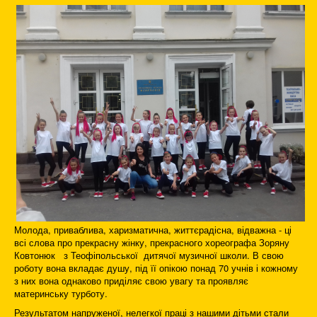
Молода, приваблива, харизматична, життєрадісна, відважна - ці
всі слова про прекрасну жінку, прекрасного хореографа Зоряну
Ковтонюк з Теофіпольської дитячої музичної школи. В свою
роботу вона вкладає душу, під її опікою понад 70 учнів і кожному
з них вона однаково приділяє свою увагу та проявляє
материнську турботу.
Результатом напруженої, нелегкої праці з нашими дітьми стали