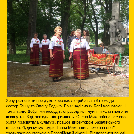
Хочу розповісти про дуже хороших людей з нашої громади –
сестер Ганну та Олену Редько. Бо ж наділив їх Бог і чеснотами, і
талантами. Добрі, милосердні, справедливі, чуйні, ніколи нікого не
покинуть в біді, завжди підтримають. Олена Миколаївна все своє
життя присвятила культурі, працює директором Базалійського
міського будинку культури. Ганна Миколаївна вже на пенсії,
трудилася санітаркою в Базалійській лікарні. Віддавалися роботі,