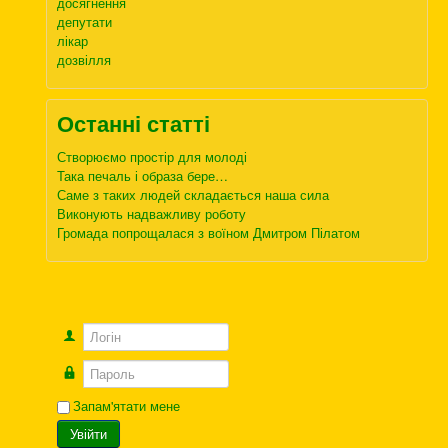
досягнення
депутати
лікар
дозвілля
Останні статті
Створюємо простір для молоді
Така печаль і образа бере…
Саме з таких людей складається наша сила
Виконують надважливу роботу
Громада попрощалася з воїном Дмитром Пілатом
Логін
Пароль
Запам'ятати мене
Увійти