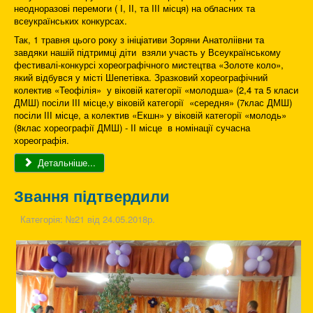
неодноразові перемоги ( І, ІІ, та ІІІ місця) на обласних та
всеукраїнських конкурсах.
Так, 1 травня цього року з ініціативи Зоряни Анатоліівни та
завдяки нашій підтримці діти взяли участь у Всеукраїнському
фестивалі-конкурсі хореографічного мистецтва «Золоте коло»,
який відбувся у місті Шепетівка. Зразковий хореографічний
колектив «Теофілія» у віковій категорії «молодша» (2,4 та 5 класи
ДМШ) посіли ІІІ місце,у віковій категорії «середня» (7клас ДМШ)
посіли ІІІ місце, а колектив «Екшн» у віковій категорії «молодь»
(8клас хореографії ДМШ) - ІІ місце в номінації сучасна
хореографія.
Детальніше...
Звання підтвердили
Категорія:
№21 від 24.05.2018р.