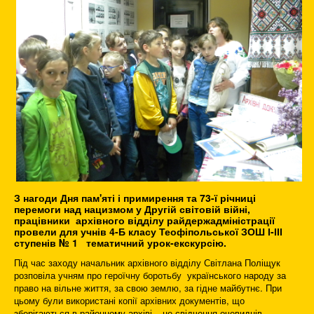
З нагоди Дня пам'яті і примирення та 73-ї річниці
перемоги над нацизмом у Другій світовій війні,
працівники архівного відділу райдержадміністрації
провели для учнів 4-Б класу Теофіпольської ЗОШ І-ІІІ
ступенів № 1 тематичний урок-екскурсію.
Під час заходу начальник архівного відділу Світлана Поліщук
розповіла учням про героїчну боротьбу українського народу за
право на вільне життя, за свою землю, за гідне майбутнє. При
цьому були використані копії архівних документів, що
зберігаються в районному архіві – це свідчення очевидців,