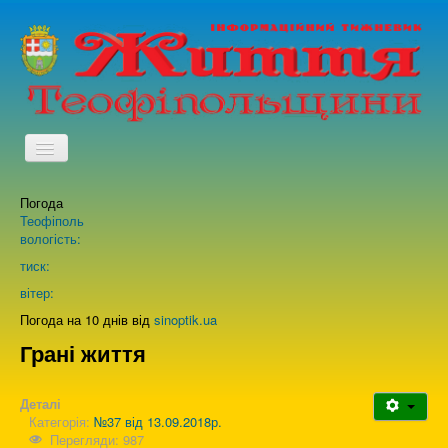
TPL_PROTOSTAR_TOGGLE_MENU
Погода
Головна
Теофіполь
вологість:
Архів випусків газети
тиск:
вітер:
Про нас
Погода на 10 днів від
sinoptik.ua
Грані життя
Зворотній зв'язок
Деталі
Категорія:
№37 від 13.09.2018р.
Перегляди: 987