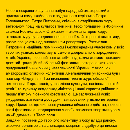
Нового яскравого звучання набув народний аматорський з
приходом комунікабельного художнього керівника Петра
Головацького. Петро Петрович, спільно із старійшиною хору,
ветераном праці на культосвітній ниві Теофіпольщини із 40-річним
стажем Ростиславосм Стріхаром – акомпаніатором хору,
вкладають душу в підвищення пісенної майстерності колективу,
разом працюють над оновленням репертуару. Ростислав
Петрович є надійним помічником і безпосереднім учасником у всіх
творчих успіхах колективу із самого джерела його зародження.
«Тобі, Україно, пісенний наш скарб» - під таким девізом проходив
десятий традиційний обласний фестиваль ветеранських хорів,
приурочений 27-ій річниці незалежності України. У числі 26
аматорських співочих колективів Хмельниччини учасником був і
наш хор «Відлуння». І за визнанням членів журі, обласної
ветеранської організації, управління культури, національностей,
релігії та туризму облдержадміністрації наші хористи увійшли в
першу п’ятірку пісенного фестивалю. Це заслужений успіх
умудрених життєвим досвідом і зачарованих у пісню ветеранів
хору. Приємно, що численні учасники обласного дійства, почесні
гості фестивалю неодноразово у своїх розмовах звертали увагу
на «Відлуння» із Теофіполя.
Завдяки постійній до творчого колективу з боку влади району,
окремих волонтерів та спонсорів, меценатів здобуто це високе