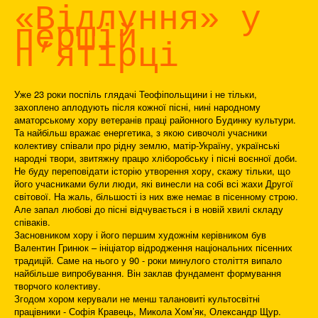
«Відлуння» у
першій
п’ятірці
Уже 23 роки поспіль глядачі Теофіпольщини і не тільки,
захоплено аплодують після кожної пісні, нині народному
аматорському хору ветеранів праці районного Будинку культури.
Та найбільш вражає енергетика, з якою сивочолі учасники
колективу співали про рідну землю, матір-Україну, українські
народні твори, звитяжну працю хліборобську і пісні воєнної доби.
Не буду переповідати історію утворення хору, скажу тільки, що
його учасниками були люди, які винесли на собі всі жахи Другої
світової. На жаль, більшості із них вже немає в пісенному строю.
Але запал любові до пісні відчувається і в новій хвилі складу
співаків.
Засновником хору і його першим художнім керівником був
Валентин Гринюк – ініціатор відродження національних пісенних
традицій. Саме на нього у 90 - роки минулого століття випало
найбільше випробування. Він заклав фундамент формування
творчого колективу.
Згодом хором керували не менш талановиті культосвітні
працівники - Софія Кравець, Микола Хом’як, Олександр Щур.