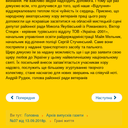
визнання. Не важливо звідки надходить допомога. І тому ще раз
дякуємо всім, хто долучився до того, щоб наше «Відлуння»
віддзеркалювало теплом пісні чуйність їх сердець. Приємно, що
народному аматорському хору ветеранів праці цього разу
допомогли ще яскравіше засвітитися на обласній мистецькій сцені
депутат районної ради Микола Якубівський із Романового, Віктор
Стецюк - керівник турівського відділу ТОВ «Україна -2001»,
начальник управління освіти райдержадміністрації Майя Мельник,
начальник від-ділення поліції Сергій Стучинський. Саме вони
посприяли у наданні транспортного засобу та пального.
Щиро дякуємо їм за надану можливість ще і ще раз заявити свою
щиру любов до України у цьому найвеличнішому національному
святі. Їх посильний внесок запам’ятається учасникам хору
надовго, послужить ще більшому згуртуванню творчого
колективу, стане наснагою для нових звершень на співучій ноті.
Андрій Рудюк, голова районної ради ветеранів
Попередня
Наступна
Ви тут:
Головна
Архів випусків газети
№37 від 13.09.2018р.
Грані життя