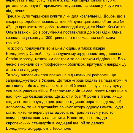
ретельно оглянув її, призначив лікування, направив у хірургічне
відділення.
Треба ж було терміново купити ліки для крапельниці. Добре, що в
лікарні цілодобово працює аптечний пункт центральної аптеки №
47, що працюють тут добрі, милосердні люди, як Надія Хом’як та
Ольга Іванюк. Бо з розумінням поставилися до моєї біди. Одна
крапельниця коштує 1300 гривень, а я не мав при собі таких
грошей.
То ж хочу подякувати всім цим людям, а також лікарю
Володимиру Самойлюку, завідуючому хірургічним відділенням
Сергію Морозу, медичним сестрам та санітаркам відділення. Бо ж
чесно виконали свій професійний обов’язок, врятували найріднішу
для мене людину.
Та хочу висловити свої враження від медичної реформи, що
запроваджується в Україні. Що таке «гроші ходять за пацієнтом» я
вже відчув, бо ж лікування матері обійшлося в кругленьку суму,
хоч вона учасник війни. Безплатних ліків немає, проте медицина в
нас поки що безкоштовна. Ще ж, от я був 10 років в Італії, якщо
людина телефонує до центрального диспетчера «невідкладної
допомоги», то на підстанціях по комп’ютеру одразу бачать, куди
їхати, ніхто не переплутає адреси, як трапляється у нас,то
швидше доїжджають на виклики. В нас же, на жаль, до
європейських стандартів в медицині ще, ой як далеко.
Володимир Бондар, смт. Теофіполь