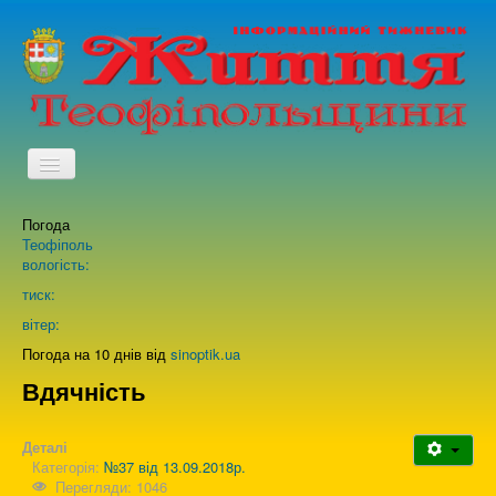
TPL_PROTOSTAR_TOGGLE_MENU
Погода
Головна
Теофіполь
вологість:
Архів випусків газети
тиск:
вітер:
Про нас
Погода на 10 днів від
sinoptik.ua
Вдячність
Зворотній зв'язок
Деталі
Категорія:
№37 від 13.09.2018р.
Перегляди: 1046