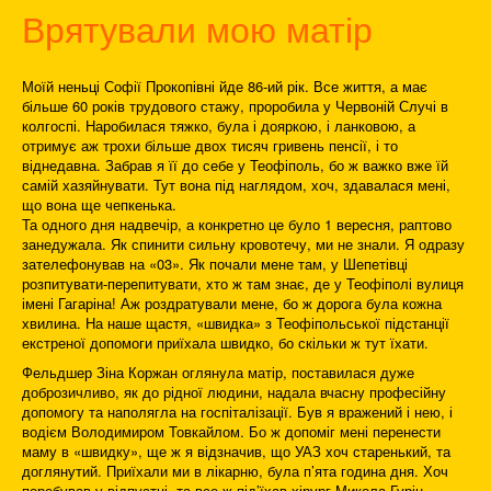
Врятували мою матір
Моїй неньці Софії Прокопівні йде 86-ий рік. Все життя, а має
більше 60 років трудового стажу, проробила у Червоній Случі в
колгоспі. Наробилася тяжко, була і дояркою, і ланковою, а
отримує аж трохи більше двох тисяч гривень пенсії, і то
віднедавна. Забрав я її до себе у Теофіполь, бо ж важко вже їй
самій хазяйнувати. Тут вона під наглядом, хоч, здавалася мені,
що вона ще чепкенька.
Та одного дня надвечір, а конкретно це було 1 вересня, раптово
занедужала. Як спинити сильну кровотечу, ми не знали. Я одразу
зателефонував на «03». Як почали мене там, у Шепетівці
розпитувати-перепитувати, хто ж там знає, де у Теофіполі вулиця
імені Гагаріна! Аж роздратували мене, бо ж дорога була кожна
хвилина. На наше щастя, «швидка» з Теофіпольської підстанції
екстреної допомоги приїхала швидко, бо скільки ж тут їхати.
Фельдшер Зіна Коржан оглянула матір, поставилася дуже
доброзичливо, як до рідної людини, надала вчасну професійну
допомогу та наполягла на госпіталізації. Був я вражений і нею, і
водієм Володимиром Товкайлом. Бо ж допоміг мені перенести
маму в «швидку», ще ж я відзначив, що УАЗ хоч старенький, та
доглянутий. Приїхали ми в лікарню, була п’ята година дня. Хоч
перебував у відпустці, та все ж під’їхав хірург Микола Гурін,