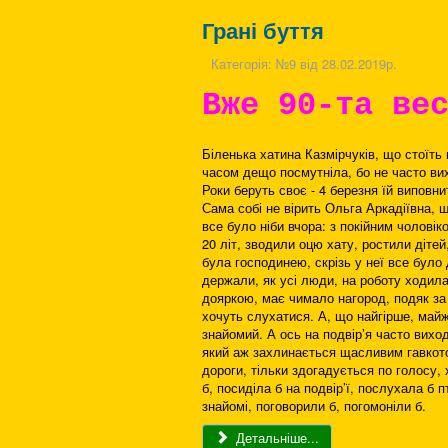
Грані буття
Категорія:
№9 від 28.02.2019р.
Вже 90-та ве
Біленька хатина Казмірчуків, що стоїть н
часом дещо посмутніла, бо не часто вих
Роки беруть своє - 4 березня їй виповни
Сама собі не вірить Ольга Аркадіївна, щ
все було ніби вчора: з покійним чоловік
20 літ, зводили оцю хату, ростили діте
була господинею, скрізь у неї все було д
держали, як усі люди, на роботу ходила
дояркою, має чимало нагород, подяк за
хочуть слухатися. А, що найгірше, майже
знайомий. А ось на подвір’я часто виход
який аж захлинається щасливим гавкотом
дороги, тільки здогадується по голосу, 
б, посиділа б на подвір’ї, послухала б 
знайомі, поговорили б, погомоніли б.
Детальніше...