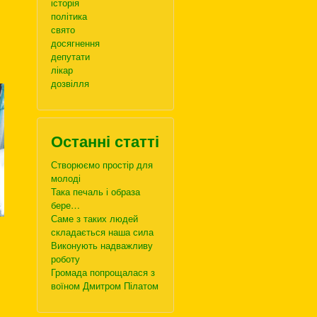
історія
політика
свято
досягнення
депутати
лікар
дозвілля
Останні статті
Створюємо простір для
молоді
Така печаль і образа
бере…
Саме з таких людей
складається наша сила
Виконують надважливу
роботу
Громада попрощалася з
воїном Дмитром Пілатом