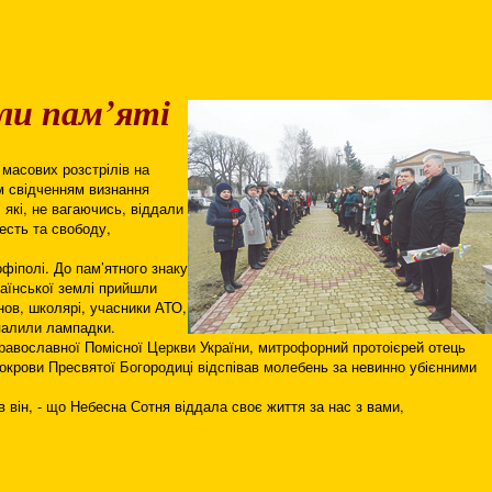
ели пам’яті
 масових розстрілів на
м свідченням визнання
, які, не вагаючись, віддали
честь та свободу,
офіполі. До пам’ятного знаку
аїнської землі прийшли
нов, школярі, учасники АТО,
апалили лампадки.
авославної Помісної Церкви України, митрофорний протоієрей отець
окрови Пресвятої Богородиці відспівав молебень за невинно убієнними
ав він, - що Небесна Сотня віддала своє життя за нас з вами,