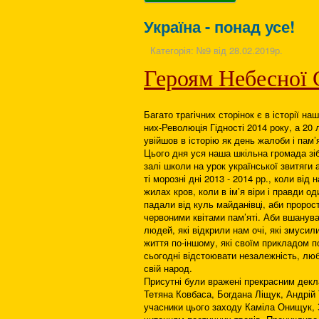
Україна - понад усе!
Категорія:
№9 від 28.02.2019р.
Героям Небесної 
Багато трагічних сторінок є в історії наш
них-Революція Гідності 2014 року, а 20
увійшов в історію як день жалоби і пам’я
Цього дня уся наша шкільна громада зіб
залі школи на урок української звитяги 
ті морозні дні 2013 - 2014 рр., коли від 
жилах кров, коли в ім’я віри і правди о
падали від куль майданівці, аби пророс
червоними квітами пам’яті. Аби вшанува
людей, які відкрили нам очі, які змусил
життя по-іншому, які своїм прикладом п
сьогодні відстоювати незалежність, люб
свій народ.
Присутні були вражені прекрасним декла
Тетяна Ковбаса, Богдана Ліщук, Андрій
учасники цього заходу Каміла Онищук,