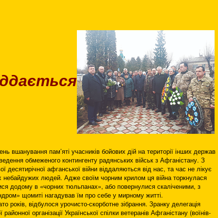
іддається
нь вшанування пам’яті учасників бойових дій на території інших держав
 виведення обмеженого контингенту радянських військ з Афганістану. З
ої десятирічної афганської війни віддаляються від нас, та час не лікує
ях небайдужих людей. Адже своїм чорним крилом ця війна торкнулася
лися додому в «чорних тюльпанах», або повернулися скаліченими, з
дром» щомиті нагадував їм про себе у мирному житті.
гато років, відбулося урочисто-скорботне зібрання. Зранку делегація
ї районної організації Української спілки ветеранів Афганістану (воїнів-