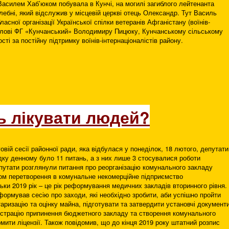
ю Василем Хаб’юком побувала в Кунчі, на могилі загиблого лейтенанта
лебні, який відслужив у місцевій церкві отець Олександр. Тут Василь
сної організації Української спілки ветеранів Афганістану (воїнів-
голові ФГ «Кунчанський» Володимиру Пицюку, Кунчанському сільському
сті за постійну підтримку воїнів-інтернаціоналістів району.
ь лікувати людей?
вій сесії районної ради, яка відбулася у понеділок, 18 лютого, депутати
дку денному було 11 питань, а з них лише 3 стосувалися роботи
путати розглянули питання про реорганізацію комунального закладу
ом перетворення в комунальне некомерційне підприємство
ьки 2019 рік – це рік реформування медичних закладів вторинного рівня.
ормував сесію про заходи, які необхідно зробити, аби успішно пройти
ризацію та оцінку майна, підготувати та затвердити установчі документи
єстрацію припинення бюджетного закладу та створення комунального
ити ліцензії. Також повідомив, що до кінця 2019 року штатний розпис