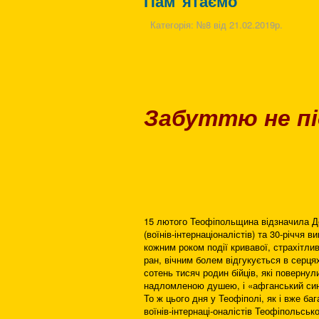
Пам"ятаємо
Категорія:
№8 від 21.02.2019р.
Забуттю не п
15 лютого Теофіпольщина відзначила Де
(воїнів-інтернаціоналістів) та 30-річчя
кожним роком події кривавої, страхітлив
ран, вічним болем відгукується в серц
сотень тисяч родин бійців, які поверну
надломленою душею, і «афганський син
То ж цього дня у Теофіполі, як і вже ба
воїнів-інтернаці-оналістів Теофіпольсько