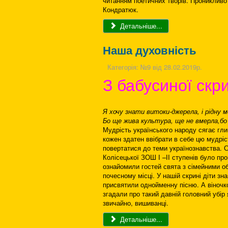
читанням поетичних творів. Проникливо
Кондратюк.
Детальніше...
Наша духовність
Категорія:
№9 від 28.02.2019р.
З бабусиної скри
Я хочу знати витоки-джерела, і рідну 
Бо ще жива культура, ще не вмерла,бо 
Мудрість українського народу сягає глиб
кожен здатен ввібрати в себе цю мудріс
повертатися до теми українознавства. 
Колісецької ЗОШ І –ІІ ступенів було пр
ознайомили гостей свята з сімейними обе
почесному місці. У нашій скрині діти з
присвятили однойменну пісню. А віночко
згадали про такий давній головний убір я
звичайно, вишиванці.
Детальніше...