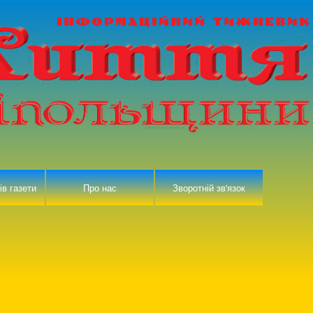
ів газети
Про нас
Зворотній зв'язок