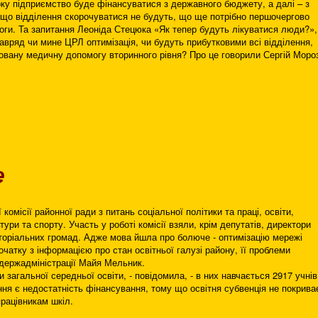
оку підприємство буде фінансуватися з державного бюджету, а далі – з
 що відділення скорочуватися не будуть, що ще потрібно першочергово
моги. Та запитання Леоніда Стецюка «Як тепер будуть лікуватися люди?»,
навряд чи мине ЦРЛ оптимізація, чи будуть прибутковими всі відділення,
овану медичну допомогу вторинного рівня? Про це говорили Сергій Моро
е
комісії районної ради з питань соціальної політики та праці, освіти,
тури та спорту. Участь у роботі комісії взяли, крім депутатів, директори
иторіальних громад. Адже мова йшла про болюче - оптимізацію мережі
очатку з інформацією про стан освітньої галузі району, її проблеми
йдержадміністрації Майя Мельник.
и загальної середньої освіти, - повідомила, - в них навчається 2917 учнів
я є недостатність фінансування, тому що освітня субвенція не покрива
працівникам шкіл.