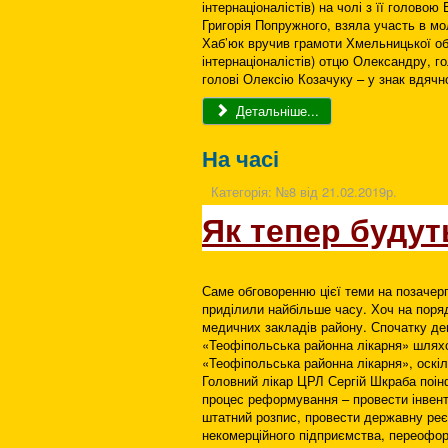
інтернаціоналістів) на чолі з її голово
Григорія Попружного, взяла участь в мо
Хаб’юк вручив грамоти Хмельницької обла
інтернаціоналістів) отцю Олександру, 
голові Олексію Козачуку – у знак вдячно
Детальніше...
На часі
Категорія:
№8 від 21.02.2019р.
Як тепер будут
Саме обговоренню цієї теми на позачерго
приділили найбільше часу. Хоч на поря
медичних закладів району. Спочатку де
«Теофіпольська районна лікарня» шлях
«Теофіпольська районна лікарня», оскіл
Головний лікар ЦРЛ Сергій Шкраба поінф
процес реформування – провести інвента
штатний розпис, провести державну ре
некомерційного підприємства, переоформ