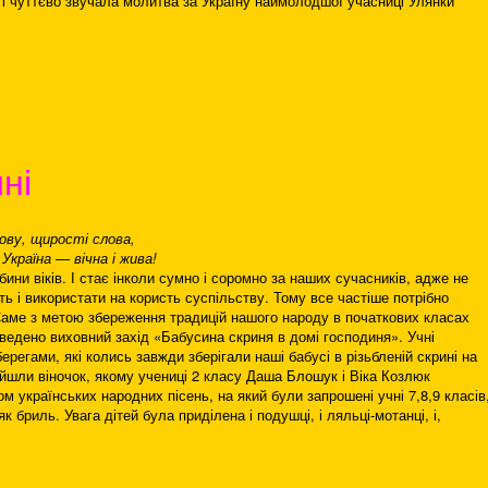
 і чуттєво звучала молитва за Україну наймолодшої учасниці Улянки
ні
мову, щирості слова,
Україна — вічна і жива!
ини віків. І стає інколи сумно і соромно за наших сучасників, адже не
ть і використати на користь суспільству. Тому все частіше потрібно
Саме з метою збереження традицій нашого народу в початкових класах
оведено виховний захід «Бабусина скриня в домі господиня». Учні
регами, які колись завжди зберігали наші бабусі в різьбленій скрині на
найшли віночок, якому учениці 2 класу Даша Блошук і Віка Козлюк
м українських народних пісень, на який були запрошені учні 7,8,9 класів
к бриль. Увага дітей була приділена і подушці, і ляльці-мотанці, і,