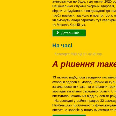
змінюватися не буде, і до липня 2020 р
Національної служби охорони здоров’я,
відкрити відділення невідкладної допо
треба визнати, зависло в повітрі. Бо ж 
чи зможуть люди отримати тут кваліфік
та Микола Корнійчук.
Детальніше...
На часі
Категорія:
№8 від 21.02.2019р.
А рішення так
13 лютого відбулося засідання постійної 
охорони здоров’я, молоді, фізичної куль
загальноосвітніх шкіл та очільники тер
закладів загальної середньої освіти. Сп
виступила начальник відділу освіти ра
- На сьогодні у районі працює 32 заклад
Найбільшою проблемою їх функціонуванн
витрат на заробітну плату вчителям та 