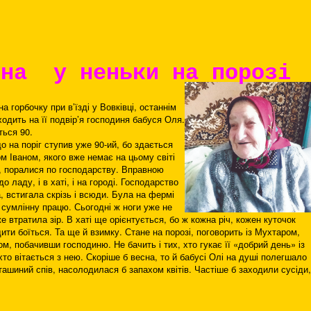
сна у неньки на порозі
а горбочку при в’їзді у Вовківці, останнім
одить на її подвір’я господиня бабуся Оля.
ться 90.
о на поріг ступив уже 90-ий, бо здається
ом Іваном, якого вже немає на цьому світі
й, поралися по господарству. Вправною
о ладу, і в хаті, і на городі. Господарство
, встигала скрізь і всюди. Була на фермі
 сумлінну працю. Сьогодні ж ноги уже не
 втратила зір. В хаті ще орієнтується, бо ж кожна річ, кожен куточок
ити боїться. Та ще й взимку. Стане на порозі, поговорить із Мухтаром,
, побачивши господиню. Не бачить і тих, хто гукає її «добрий день» із
хто вітається з нею. Скоріше б весна, то й бабусі Олі на душі полегшало
пташиний спів, насолодилася б запахом квітів. Частіше б заходили сусіди,