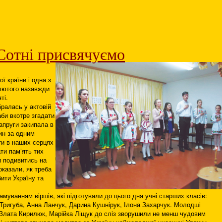
Сотні присвячуємо
ої країни і одна з
 лютого назавжди
ті.
ралась у актовій
аби вкотре згадати
напруги закипала в
дин за одним
ти в наших серцях
ти пам’ять тих
и подивитись на
оказали, як треба
ити Україну та
муванням віршів, які підготували до цього дня учні старших класів:
 Тригуба, Анна Ланчук, Дарина Кушнірук, Ілона Захарчук. Молодші
 Злата Кирилюк, Марійка Ліщук до сліз зворушили не менш чудовим