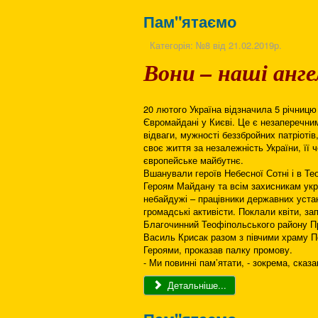
Пам"ятаємо
Категорія:
№8 від 21.02.2019р.
Вони – наші анг
20 лютого Україна відзначила 5 річницю
Євромайдані у Києві. Це є незаперечни
відваги, мужності беззбройних патріотів
своє життя за незалежність України, її 
європейське майбутнє.
Вшанували героїв Небесної Сотні і в Те
Героям Майдану та всім захисникам укр
небайдужі – працівники державних уста
громадські активісти. Поклали квіти, з
Благочинний Теофіпольського району Пр
Василь Крисак разом з півчими храму П
Героями, проказав палку промову.
- Ми повинні пам’ятати, - зокрема, сказ
Детальніше...