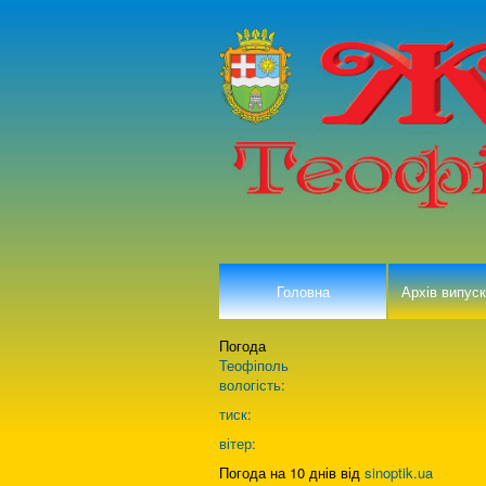
Головна
Архів випуск
Погода
Теофіполь
вологість:
тиск:
вітер:
Погода на 10 днів від
sinoptik.ua