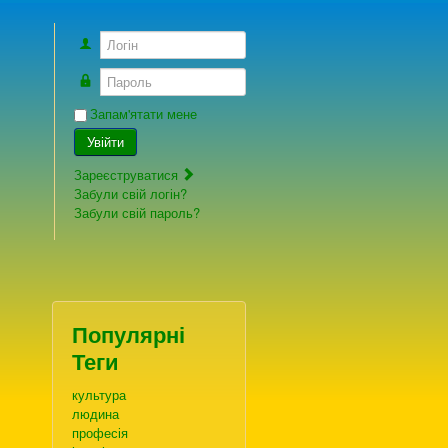
Логін
Пароль
Запам'ятати мене
Увійти
Зареєструватися
Забули свій логін?
Забули свій пароль?
Популярні
Теги
культура
людина
професія