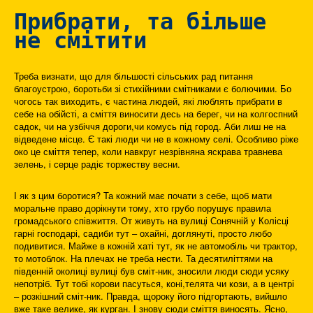
Прибрати, та більше
не смітити
Треба визнати, що для більшості сільських рад питання
благоустрою, боротьби зі стихійними смітниками є болючими. Бо
чогось так виходить, є частина людей, які люблять прибрати в
себе на обійсті, а сміття виносити десь на берег, чи на колгоспний
садок, чи на узбіччя дороги,чи комусь під город. Аби лиш не на
відведене місце. Є такі люди чи не в кожному селі. Особливо ріже
око це сміття тепер, коли навкруг незрівняна яскрава травнева
зелень, і серце радіє торжеству весни.
І як з цим боротися? Та кожний має почати з себе, щоб мати
моральне право дорікнути тому, хто грубо порушує правила
громадського співжиття. От живуть на вулиці Сонячній у Колісці
гарні господарі, садиби тут – охайні, доглянуті, просто любо
подивитися. Майже в кожній хаті тут, як не автомобіль чи трактор,
то мотоблок. На плечах не треба нести. Та десятиліттями на
південній околиці вулиці був сміт-ник, зносили люди сюди усяку
непотріб. Тут тобі корови пасуться, коні,телята чи кози, а в центрі
– розкішний сміт-ник. Правда, щороку його підгортають, вийшло
вже таке велике, як курган. І знову сюди сміття виносять. Ясно,