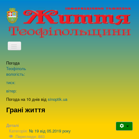
TPL_PROTOSTAR_TOGGLE_MENU
Погода
Головна
Теофіполь
вологість:
Архів випусків газети
тиск:
вітер:
Про нас
Погода на 10 днів від
sinoptik.ua
Грані життя
Зворотній зв'язок
Деталі
Категорія:
№ 19 від 05.2019 року
Перегляди: 883