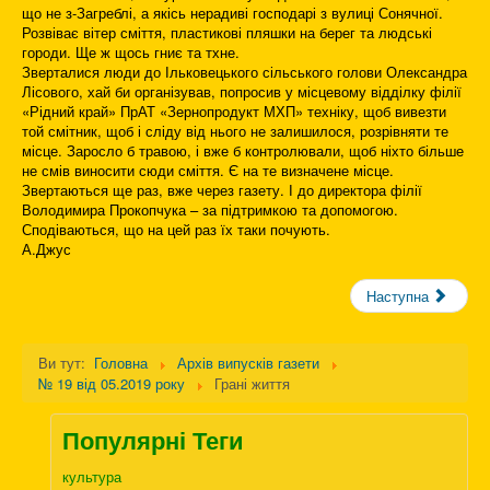
що не з-Загреблі, а якісь нерадиві господарі з вулиці Сонячної.
Розвіває вітер сміття, пластикові пляшки на берег та людські
городи. Ще ж щось гниє та тхне.
Зверталися люди до Ільковецького сільського голови Олександра
Лісового, хай би організував, попросив у місцевому відділку філії
«Рідний край» ПрАТ «Зернопродукт МХП» техніку, щоб вивезти
той смітник, щоб і сліду від нього не залишилося, розрівняти те
місце. Заросло б травою, і вже б контролювали, щоб ніхто більше
не смів виносити сюди сміття. Є на те визначене місце.
Звертаються ще раз, вже через газету. І до директора філії
Володимира Прокопчука – за підтримкою та допомогою.
Сподіваються, що на цей раз їх таки почують.
А.Джус
Наступна
Ви тут:
Головна
Архів випусків газети
№ 19 від 05.2019 року
Грані життя
Популярні Теги
культура