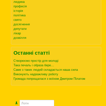
людина
професія
історія
політика
свято
досягнення
депутати
лікар
дозвілля
Останні статті
Створюємо простір для молоді
Така печаль і образа бере…
Саме з таких людей складається наша сила
Виконують надважливу роботу
Громада попрощалася з воїном Дмитром Пілатом
Логін