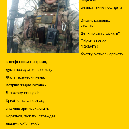
Безвісті зниклі солдати
–
Виклик кривавих
століть.
Де їх по світу шукати?
Свідки з небес,
підкажіть!
Хустку матуся барвисту
в шафі кровинки трима,
дума про зустріч врочисту:
Жаль, есемески нема.
Встрічу жадає кохана -
В ліжечку сонце сія!
Крихітка тата не знає,
зна лиш армійська сім’я.
Бореться, тужить, страждає,
любить моїх і твоїх.