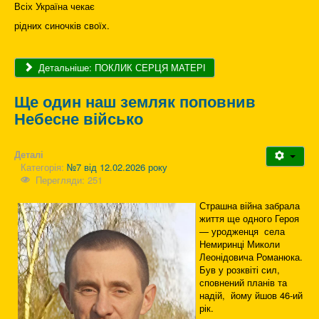
Всіх Україна чекає
рідних синочків своїх.
Детальніше: ПОКЛИК СЕРЦЯ МАТЕРІ
Ще один наш земляк поповнив
Небесне військо
Деталі
Категорія:
№7 від 12.02.2026 року
Перегляди: 251
Страшна війна забрала
життя ще одного Героя
— уродженця села
Немиринці Миколи
Леонідовича Романюка.
Був у розквіті сил,
сповнений планів та
надій, йому йшов 46-ий
рік.