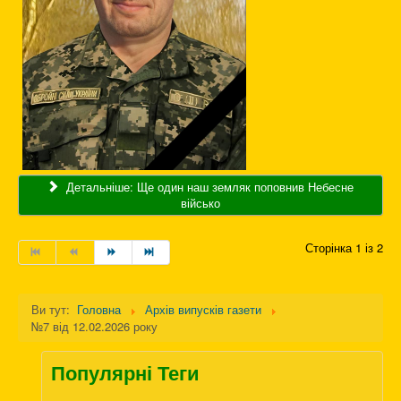
Детальніше: Ще один наш земляк поповнив Небесне
військо
Сторінка 1 із 2
Ви тут:
Головна
Архів випусків газети
№7 від 12.02.2026 року
Популярні Теги