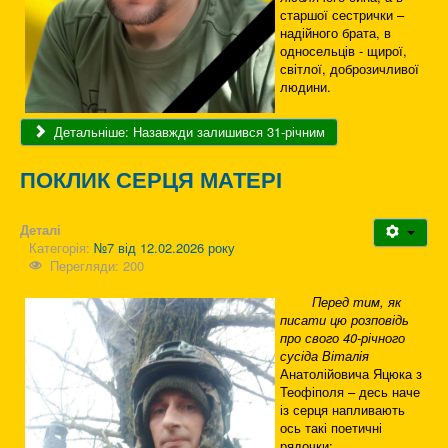
старшої сестрички –
надійного брата, в
односельців - щирої,
світлої, доброзичливої
людини.
Детальніше: Назавжди залишився 31-річним
ПОКЛИК СЕРЦЯ МАТЕРІ
Деталі
Категорія:
№7 від 12.02.2026 року
Перегляди: 200
Перед тим, як
писати цю розповідь
про свого 40-річного
сусіда Віталія
Анатолійовича Яцюка з
Теофіполя – десь наче
із серця напливають
ось такі поетичні
рядочки: