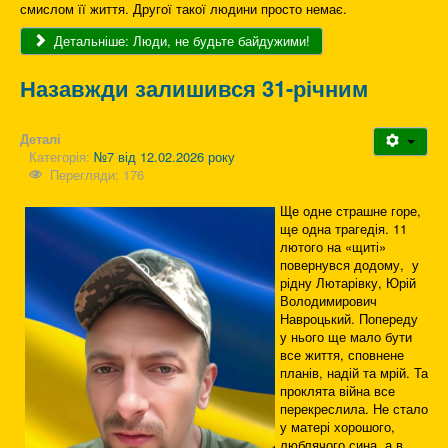
смислом її життя. Другої такої людини просто немає.
Детальніше: Люди, не будьте байдужими!
Назавжди залишився 31-річним
Деталі
Категорія:
№7 від 12.02.2026 року
Перегляди: 176
Ще одне страшне горе,
ще одна трагедія. 11
лютого на «щиті»
повернувся додому, у
рідну Лютарівку, Юрій
Володимирович
Навроцький. Попереду
у нього ще мало бути
все життя, сповнене
планів, надій та мрій. Та
проклята війна все
перекреслила. Не стало
у матері хорошого,
люблячого сина, а в