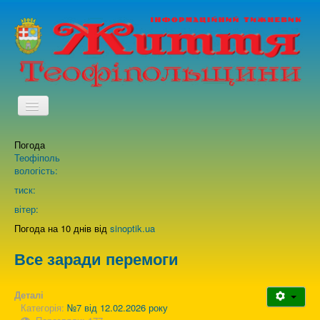
TPL_PROTOSTAR_TOGGLE_MENU
Погода
Головна
Теофіполь
вологість:
Архів випусків газети
тиск:
вітер:
Про нас
Погода на 10 днів від
sinoptik.ua
Все заради перемоги
Зворотній зв'язок
Деталі
Категорія:
№7 від 12.02.2026 року