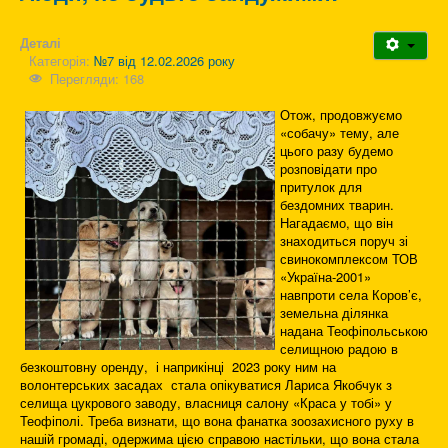
Деталі
Категорія:
№7 від 12.02.2026 року
Перегляди: 168
Отож, продовжуємо
«собачу» тему, але
цього разу будемо
розповідати про
притулок для
бездомних тварин.
Нагадаємо, що він
знаходиться поруч зі
свинокомплексом ТОВ
«Україна-2001»
навпроти села Коров’є,
земельна ділянка
надана Теофіпольською
селищною радою в
безкоштовну оренду, і наприкінці 2023 року ним на
волонтерських засадах стала опікуватися Лариса Якобчук з
селища цукрового заводу, власниця салону «Краса у тобі» у
Теофіполі. Треба визнати, що вона фанатка зоозахисного руху в
нашій громаді, одержима цією справою настільки, що вона стала