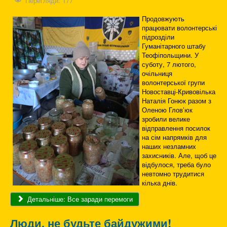
Перегляди: 177
Продовжують
працювати волонтерські
підрозділи
Гуманітарного штабу
Теофіпольщини. У
суботу, 7 лютого,
очільниця
волонтерської групи
Новоставці-Кривовілька
Наталія Гонюк разом з
Оленою Глов’юк
зробили велике
відправлення посилок
на сім напрямків для
наших незламних
захисників. Але, щоб це
відбулося, треба було
невтомно трудитися
кілька днів.
Детальніше: Все заради перемоги
Люди, не будьте байдужими!