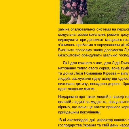
заміна опалювальної системи на першом
модульна газова котельня, ремонт даху 
вирішувати при допомозі місцевого гос
з’явилась проблема з харчуванням дітей
Вирішити проблему знову допомогла Лід
безкоштовно орендувати їдальню госпо
Як і для кожного з нас, для Лідії Григо
натхненно тепло свого серця, вона зум
та дочка Леся Романівна Кірєєва – випу
людей, заслужили гідну шану від одно
виховала дитину, посадила дерево. Зро
одне людське життя...
Недаремно про таких людей в народі го
великій людині за мудрість, працьовитіс
віримо, що вона ще багато принесе корис
прийдешнім поколінням.
В ці листопадові дні директор нашого г
господарства України та свій день нар