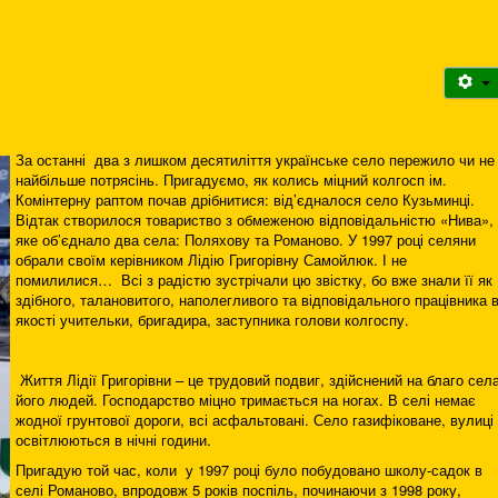
За останні два з лишком десятиліття українське село пережило чи не
найбільше потрясінь. Пригадуємо, як колись міцний колгосп ім.
Комінтерну раптом почав дрібнитися: від’єдналося село Кузьминці.
Відтак створилося товариство з обмеженою відповідальністю «Нива»,
яке об’єднало два села: Поляхову та Романово. У 1997 році селяни
обрали своїм керівником Лідію Григорівну Самойлюк. І не
помилилися… Всі з радістю зустрічали цю звістку, бо вже знали її як
здібного, талановитого, наполегливого та відповідального працівника 
якості учительки, бригадира, заступника голови колгоспу.
Життя Лідії Григорівни – це трудовий подвиг, здійснений на благо села
його людей. Господарство міцно тримається на ногах. В селі немає
жодної грунтової дороги, всі асфальтовані. Село газифіковане, вулиці
освітлюються в нічні години.
Пригадую той час, коли у 1997 році було побудовано школу-садок в
селі Романово, впродовж 5 років поспіль, починаючи з 1998 року,