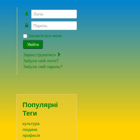
Логін
Пароль
Запам'ятати мене
Увійти
Зареєструватися
Забули свій логін?
Забули свій пароль?
Популярні
Теги
культура
людина
професія