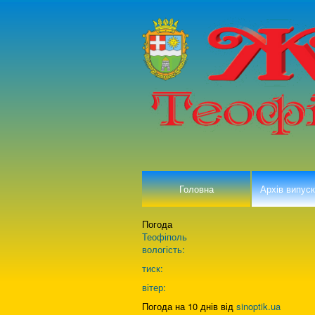
Головна
Архів випуск
Погода
Теофіполь
вологість:
тиск:
вітер:
Погода на 10 днів від
sinoptik.ua