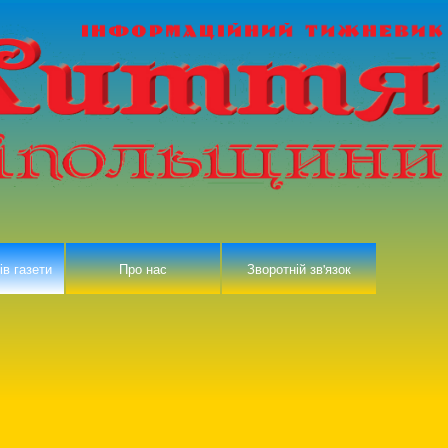
ів газети
Про нас
Зворотній зв'язок