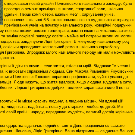
створювався новий дизайн Поляхівського навчального закладу: було
проведено ремонт приміщення школи, спортивної зали, шкільної
їдальні. Перші комп’ютери, шкільні меблі, харчування учнів,
поповнення шкільної бібліотеки навчальною та художньою літературою
преміювання учнів на початку навчального року, новорічні подарунки,
у поверсі школи, ремонт теплотраси, заміна вікон на металопластикові,
та заміна покрівлі закладу освіти - майже всі потреби школи ми могли
подарства, завдячуючи Лідії Григорівні. В минулому навчальному році
, оскільки проводився капітальний ремонт шкільного харчоблоку.
ія Григорівна. Впродовж цілого навчального періоду ми мали можливість
дарства.
рівни її діти та онуки – сенс життя, втілення мрій. Віддаючи їм чесно і
іла їх виховати справжніми людьми. Син Микола Романович Якубівський
скники Поляхівської школи, справжні професіонали, чуйні і уважні до
сельців. Люди кажуть, що життя вдалося, якщо людина збудувала хату,
блених Лідією Григорівною добрих і великих справ вистачило б не на
ворять: «Не місце красить людину, а людина місце». Ми вдячні цій
ть, людяність, надійність, повагу до старших і любов до дітей. Ми
ті своїй країні і народу, передаючи мудрість, великий досвід керівника
осподарства відзначає подвійне свято День працівників сільського
одження. Шановна, Лідіє Григорівно, Ваша підтримка — свідчення Вашого