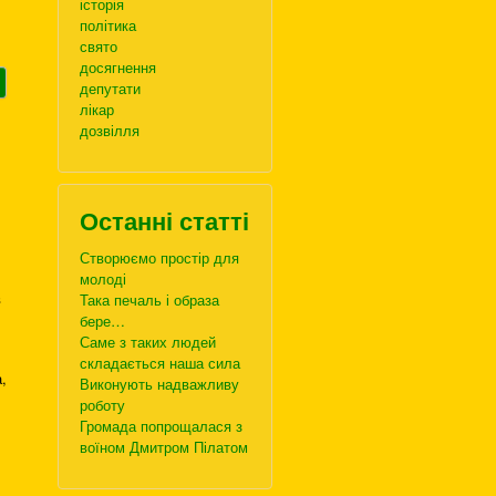
історія
політика
свято
досягнення
депутати
лікар
дозвілля
Останні статті
Створюємо простір для
молоді
в
Така печаль і образа
бере…
Саме з таких людей
складається наша сила
,
Виконують надважливу
роботу
Громада попрощалася з
воїном Дмитром Пілатом