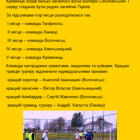
Кременця зіграв батько загиблого воїна Валерій Соколовський. І
серед глядачів були родичі загиблих Героїв.
За підсумками ігор місця розподілилися так:
І місце – команда Теофіполь;
ІІ місце – команда Ланівці;
ІІІ місце – команда Волочиськ;
IV місце – команда Хмельницький;
V місце – команда Кременець.
Команди нагороджені грамотами, медалями та кубками. Кращих
гравців турніру відзначили індивідуальними призами:
кращий воротар – Анатолій Іванчишин (Волочиськ)
кращий захисник – Віктор Власов (Хмельницький)
кращий бомбардир – Сергій Марченко (Волочиськ)
кращий гравець турніру – Андрій Капуста (Ланівці)