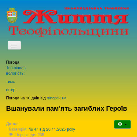
TPL_PROTOSTAR_TOGGLE_MENU
Погода
Головна
Теофіполь
вологість:
Архів випусків газети
тиск:
вітер:
Про нас
Погода на 10 днів від
sinoptik.ua
Вшанували пам’ять загиблих Героїв
Зворотній зв'язок
Деталі
Категорія:
№ 47 від 20.11.2025 року
Перегляди: 235