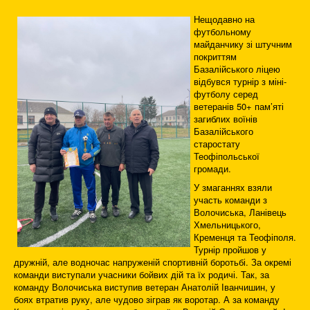
Нещодавно на
футбольному
майданчику зі штучним
покриттям
Базалійського ліцею
відбувся турнір з міні-
футболу серед
ветеранів 50+ пам’яті
загиблих воїнів
Базалійського
старостату
Теофіпольської
громади.
У змаганнях взяли
участь команди з
Волочиська, Ланівець
Хмельницького,
Кременця та Теофіполя.
Турнір пройшов у
дружній, але водночас напруженій спортивній боротьбі. За окремі
команди виступали учасники бойвих дій та їх родичі. Так, за
команду Волочиська виступив ветеран Анатолій Іванчишин, у
боях втратив руку, але чудово зіграв як воротар. А за команду