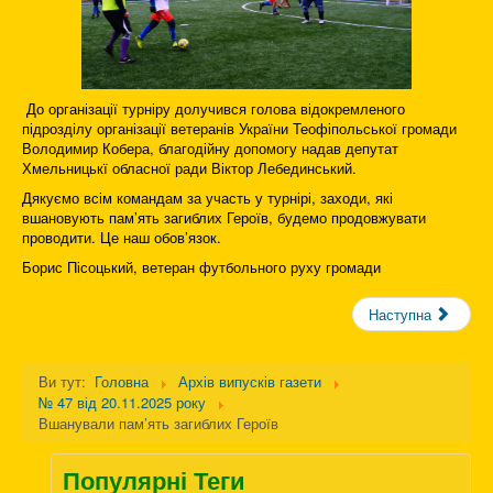
До організації турніру долучився голова відокремленого
підрозділу організації ветеранів України Теофіпольської громади
Володимир Кобера, благодійну допомогу надав депутат
Хмельницькї обласної ради Віктор Лебединський.
Дякуємо всім командам за участь у турнірі, заходи, які
вшановують пам’ять загиблих Героїв, будемо продовжувати
проводити. Це наш обов’язок.
Борис Пісоцький, ветеран футбольного руху громади
Наступна
Ви тут:
Головна
Архів випусків газети
№ 47 від 20.11.2025 року
Вшанували пам’ять загиблих Героїв
Популярні Теги