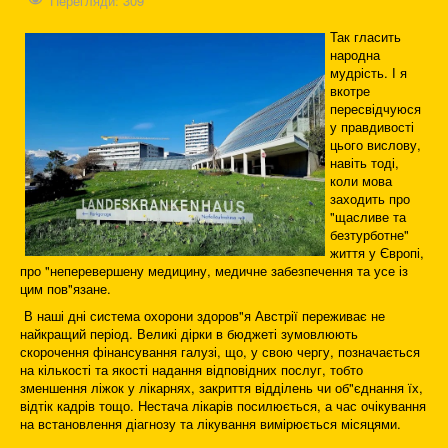
Перегляди: 309
Так гласить
народна
мудрість. І я
вкотре
пересвідчуюся
у правдивості
цього вислову,
навіть тоді,
коли мова
заходить про
"щасливе та
безтурботне"
життя у Європі,
про "неперевершену медицину, медичне забезпечення та усе із
цим пов"язане.
В наші дні система охорони здоров"я Австрії переживає не
найкращий період. Великі дірки в бюджеті зумовлюють
скорочення фінансування галузі, що, у свою чергу, позначається
на кількості та якості надання відповідних послуг, тобто
зменшення ліжок у лікарнях, закриття відділень чи об"єднання їх,
відтік кадрів тощо. Нестача лікарів посилюється, а час очікування
на встановлення діагнозу та лікування вимірюється місяцями.