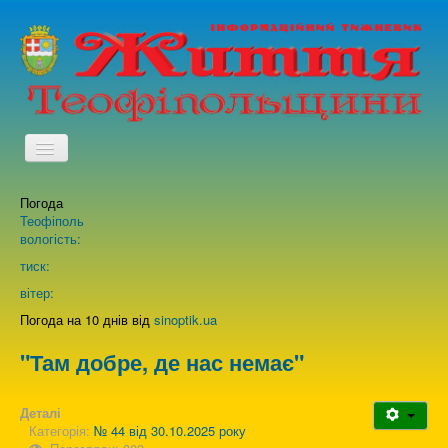
TPL_PROTOSTAR_TOGGLE_MENU
Погода
Головна
Теофіполь
вологість:
Архів випусків газети
тиск:
вітер:
Про нас
Погода на 10 днів від
sinoptik.ua
"Там добре, де нас немає"
Зворотній зв'язок
Деталі
Категорія:
№ 44 від 30.10.2025 року