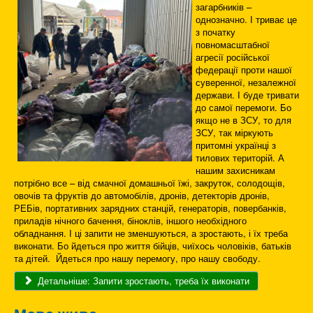
загарбників –
однозначно. І триває це
з початку
повномасштабної
агресії російської
федерації проти нашої
суверенної, незалежної
держави. І буде тривати
до самої перемоги. Бо
якщо не в ЗСУ, то для
ЗСУ, так міркують
притомні українці з
тилових територій. А
нашим захисникам
потрібно все – від смачної домашньої їжі, закруток, солодощів,
овочів та фруктів до автомобілів, дронів, детекторів дронів,
РЕБів, портативних зарядних станцій, генераторів, повербанків,
приладів нічного бачення, біноклів, іншого необхідного
обладнання. І ці запити не зменшуються, а зростають, і їх треба
виконати. Бо йдеться про життя бійців, чиїхось чоловіків, батьків
та дітей. Йдеться про нашу перемогу, про нашу свободу.
Детальніше: Запити зростають, треба їх виконати