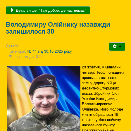
Детальніше: "Там добре, де нас немає"
Володимиру Олійнику назавжди
залишилося 30
Деталі
Категорія:
№ 44 від 30.10.2025 року
Перегляди: 311
23 жовтня, у минулий
четвер, Теофіпольщина
провела в останню
земну дорогу бійця
десантно-штурмових
військ Збройних Сил
України Володимира
Володимировича
Олійника. Його молоде
життя обірвалося 15
жовтня у бою поблизу
населеного пункту
Новогригорівка на