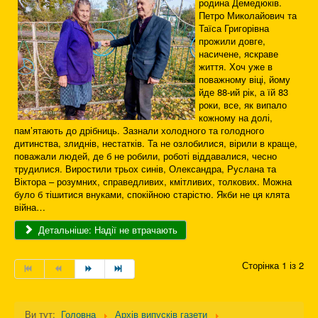
родина Демедюків.
Петро Миколайович та
Таїса Григорівна
прожили довге,
насичене, яскраве
життя. Хоч уже в
поважному віці, йому
йде 88-ий рік, а їй 83
роки, все, як випало
кожному на долі,
пам’ятають до дрібниць. Зазнали холодного та голодного
дитинства, злиднів, нестатків. Та не озлобилися, вірили в краще,
поважали людей, де б не робили, роботі віддавалися, чесно
трудилися. Виростили трьох синів, Олександра, Руслана та
Віктора – розумних, справедливих, кмітливих, толкових. Можна
було б тішитися внуками, спокійною старістю. Якби не ця клята
війна…
Детальніше: Надії не втрачають
Сторінка 1 із 2
Ви тут:
Головна
Архів випусків газети