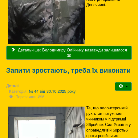
Донеччині.
Детальніше: Володимиру Олійнику назавжди залишилося
30
Запити зростають, треба їх виконати
Деталі
Категорія:
№ 44 від 30.10.2025 року
Перегляди: 296
Те, що волонтерський
рух став потужним
чинником у підтримці
Збройних Сил України у
справедливій боротьбі
проти російських