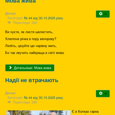
Мова жива
Деталі
Категорія:
№ 44 від 30.10.2025 року
Перегляди: 332
Ви чуєте, як листя шелестить,
Хлюпоче річка в пору вечорову?
Любіть, цінуйте цю чарівну мить,
Бо так звучить найкраща в світі мова.
Детальніше: Мова жива
Надії не втрачають
Деталі
Категорія:
№ 44 від 30.10.2025 року
Перегляди: 336
Є в Колках гарна