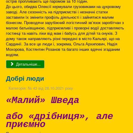
острів пропливають ще паромом за 10 годин.
До цього, обидва Олексії кермували грузовиками на цукровому
заводі. Але сезонність на підприємстві і незначні статки
заставили їх змінити профіль діяльності і зайнятися малим
бізнесом. Проводячи зарубіжний логістичний зв’язок заробітчан з
малою батьківщиною, підприємливі і проворні водії доставляють
гостинці та навіть ліки від мам і бабусь для дітей та онуків. З
дому також направляють різні передачі в місто Кальярі, що на
Сардинії. За все це люди і, зокрема, Ольга Архипович, Надія
Мохорова, Костянтин Розанов та багато інших вдячні згаданим
водіям.
Детальніше...
Добрі люди
Категорія:
№ 43 від 28.10.2021 року
«Малий» Шведа
або «дрібниця», але
приємно