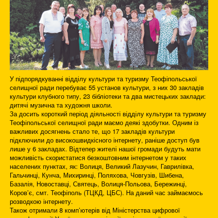
У підпорядкуванні відділу культури та туризму Теофіпольської
селищної ради перебуває 55 установ культури, з них 30 закладів
культури клубного типу, 23 бібліотеки та два мистецьких заклади:
дитячі музична та художня школи.
За досить короткий період діяльності відділу культури та туризму
Теофіпольської селищної ради маємо деякі здобутки. Одним із
важливих досягнень стало те, що 17 закладів культури
підключили до високошвидкісного інтернету, раніше доступ був
лише у 6 закладах. Відтепер жителі нашої громади будуть мати
можливість скористатися безкоштовним інтернетом у таких
населених пунктах, як: Волиця, Великий Лазучин, Гаврилівка,
Гальчинці, Кунча, Михиринці, Поляхова, Човгузів, Шибена,
Базалія, Новоставці, Святець, Волиця-Польова, Бережинці,
Коров’є, смт. Теофіполь (ТЦКД, ЦБС). На даний час займаємось
розводкою інтернету.
Також отримали 8 комп’ютерів від Міністерства цифрової