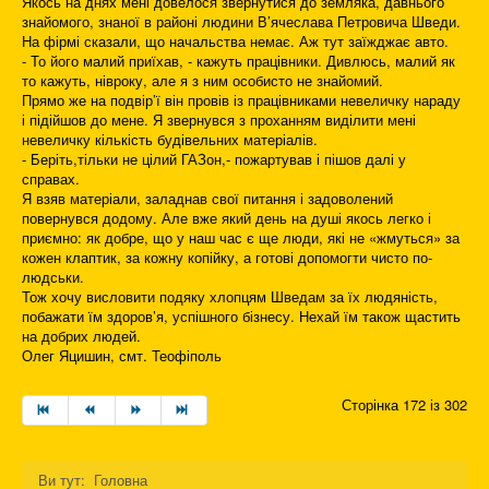
Якось на днях мені довелося звернутися до земляка, давнього
знайомого, знаної в районі людини В’ячеслава Петровича Шведи.
На фірмі сказали, що начальства немає. Аж тут заїжджає авто.
- То його малий приїхав, - кажуть працівники. Дивлюсь, малий як
то кажуть, нівроку, але я з ним особисто не знайомий.
Прямо же на подвір’ї він провів із працівниками невеличку нараду
і підійшов до мене. Я звернувся з проханням виділити мені
невеличку кількість будівельних матеріалів.
- Беріть,тільки не цілий ГАЗон,- пожартував і пішов далі у
справах.
Я взяв матеріали, заладнав свої питання і задоволений
повернувся додому. Але вже який день на душі якось легко і
приємно: як добре, що у наш час є ще люди, які не «жмуться» за
кожен клаптик, за кожну копійку, а готові допомогти чисто по-
людськи.
Тож хочу висловити подяку хлопцям Шведам за їх людяність,
побажати їм здоров’я, успішного бізнесу. Нехай їм також щастить
на добрих людей.
Олег Яцишин, смт. Теофіполь
Сторінка 172 із 302
Ви тут:
Головна