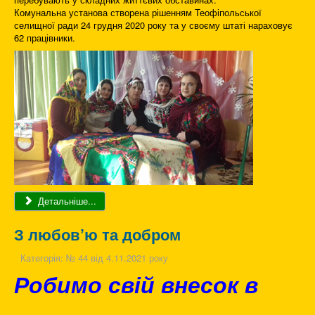
Комунальна установа створена рішенням Теофіпольської
селищної ради 24 грудня 2020 року та у своєму штаті нараховує
62 працівники.
Детальніше...
З любов’ю та добром
Категорія:
№ 44 від 4.11.2021 року
Робимо свій внесок в