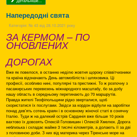
Детальніше...
Напередодні свята
Категорія:
№ 43 від 28.10.2021 року
ЗА КЕРМОМ –
ПО
ОНОВЛЕНИХ
ДОРОГАХ
Вже як повелося, в останню неділю жовтня щороку співвітчизники
та країна відзначають День автомобіліста і шляховика. Ці
професії, особливо нині, популярні та престижні. То ж розпочну з
пасажирських перевезень міжнародного масштабу, бо за добу
нашу область в середньому перетинають до 70 маршрутів.
Правда жителі Теофіпольщини рідко зверталися, щоб
скористатися їх послугами. Звідси за кордон відбули на заробітки
понад дев’ять сотень краян і в основному жіночої статі в сонячну
Італію. Туди ж на далекий острів Сардинія вже більше 10 років
вахтово їх довозять Олексій Головишин і Олексій Хмелюк. Дорога
неблизька і складає майже 3 тисячі кілометрів, а долають її за дві
з половиною доби. З них від материка через Тіренське море на