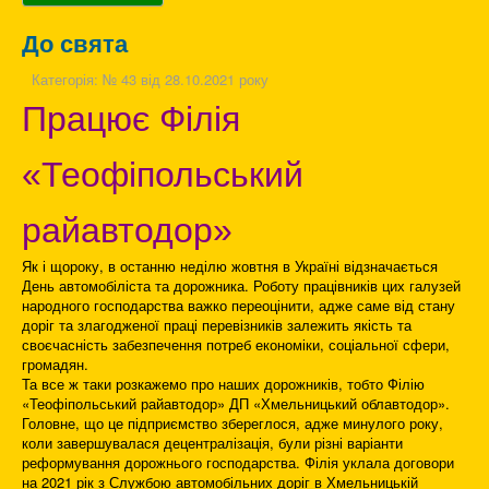
До свята
Категорія:
№ 43 від 28.10.2021 року
Працює Філія
«Теофіпольський
райавтодор»
Як і щороку, в останню неділю жовтня в Україні відзначається
День автомобіліста та дорожника. Роботу працівників цих галузей
народного господарства важко переоцінити, адже саме від стану
доріг та злагодженої праці перевізників залежить якість та
своєчасність забезпечення потреб економіки, соціальної сфери,
громадян.
Та все ж таки розкажемо про наших дорожників, тобто Філію
«Теофіпольський райавтодор» ДП «Хмельницький облавтодор».
Головне, що це підприємство збереглося, адже минулого року,
коли завершувалася децентралізація, були різні варіанти
реформування дорожнього господарства. Філія уклала договори
на 2021 рік з Службою автомобільних доріг в Хмельницькій