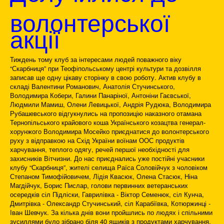
волонтерської
акції
Тиждень тому клуб за інтересами людей поважного віку
“Скарбниця” при Теофіпольському центрі культури та дозвілля
записав ще одну цікаву сторінку в свою роботу. Актив клубу в
складі Валентини Романович, Анатолія Стучинського,
Володимира Кобери, Галини Панаріної, Антоніни Гаєвської,
Людмили Мамиш, Олени Левицької, Андрія Рудюка, Володимира
Рубашевського відгукнулись на пропозицію наказного отамана
Тернопільського крайового коша Українського козацтва генерал-
хорунжого Володимира Мосейко приєднатися до волонтерського
руху з відправкою на Схід України воїнам ООС продуктів
харчування, теплого одягу, речей першої необхідності для
захисників Вітчизни. До нас приєднались уже постійні учасники
клубу “Скарбниця”, жителі селища Раїса Соловійчук з чоловіком
Степаном Тимофійовичем, Лідія Квасюк, Олена Стасюк, Ніна
Магдійчук, Борис Пислар, голови первинних ветеранських
осередків сіл Підліски, Гаврилівка - Віктор Семенюк, сіл Кунча,
Дмитрівка - Олександр Стучинський, сіл Карабіївка, Котюржинці -
Іван Шевчук. За кілька днів вони пройшлись по людях і спільними
зусиллями було зібрано біля 40 ящиків з продуктами харчування,