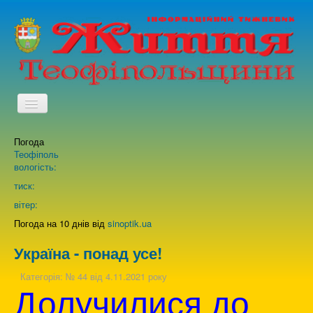
TPL_PROTOSTAR_TOGGLE_MENU
Погода
Головна
Теофіполь
вологість:
Архів випусків газети
тиск:
вітер:
Про нас
Погода на 10 днів від
sinoptik.ua
Україна - понад усе!
Зворотній зв'язок
Категорія:
№ 44 від 4.11.2021 року
Долучилися до