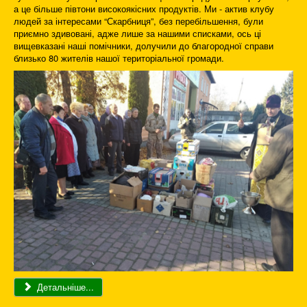
а це більше півтони високоякісних продуктів. Ми - актив клубу
людей за інтересами “Скарбниця”, без перебільшення, були
приємно здивовані, адже лише за нашими списками, ось ці
вищевказані наші помічники, долучили до благородної справи
близько 80 жителів нашої територіальної громади.
Детальніше...