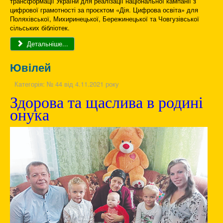
трансформації України для реалізації національної кампанії з
цифрової грамотності за проєктом «Дія. Цифрова освіта» для
Поляхівської, Михиринецької, Бережинецької та Човгузівської
сільських бібліотек.
Детальніше...
Ювілей
Категорія:
№ 44 від 4.11.2021 року
Здорова та щаслива в родині
онука