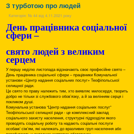
З турботою про людей
Категорія:
№ 44 від 4.11.2021 року
День працівника соціальної
сфери –
свято людей з великим
серцем
У першу неділю листопада відзначають своє професійне свято –
День працівника соціальної сфери – працівники Комунальної
установи «Центр надання соціальних послуг» Теофіпольської
селищної ради.
Це свято по праву належить тим, хто виявляє милосердя, творить
добро не тільки зі службового обов’язку, а й за велінням серця і
покликом душі.
Комунальна установа “Центр надання соціальних послуг”
Теофіпольської селищної ради - це комплексний заклад
соціального захисту населення, структурні підрозділи якого
проводять соціальну роботу та надають соціальні послуги
особам/ сім’ям, які належать до вразливих груп населення або
перебувають у складних життєвих обставинах.