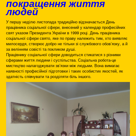
покращення життя
людей
У першу неділю листопада традиційно відзначається День
працівника соціальної сфери, внесений у календар професійних
свят указом Президента України в 1999 році. День працівника
соціальної сфери свято, яке по праву належить тим, хто виявляє
милосердя, створює добро не тільки зі службового обов’язку, а й
за велінням совісті та покликом душі.
Працівнику соціальної сфери доводиться стикатися з різними
сферами життя людини і суспільства. Соціальна робота-це
мистецтво налагоджувати зв’язки між людьми. Вона вимагає
наявності професійної підготовки і таких особистих якостей, як
здатність співчувати та розділяти біль іншого.