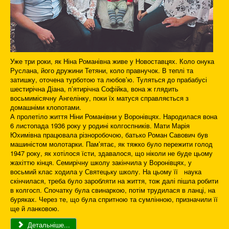
Уже три роки, як Ніна Романівна живе у Новоставцях. Коло онука
Руслана, його дружини Тетяни, коло правнучок. В теплі та
затишку, оточена турботою та любов’ю. Туляться до прабабусі
шестирічна Діана, п’ятирічна Софійка, вона ж глядить
восьмимісячну Ангелінку, поки їх матуся справляється з
домашніми клопотами.
А пролетіло життя Ніни Романівни у Воронівцях. Народилася вона
6 листопада 1936 року у родині колгоспників. Мати Марія
Юхимівна працювала різноробочою, батько Роман Савович був
машиністом молотарки. Пам’ятає, як тяжко було пережити голод
1947 року, як хотілося їсти, здавалося, що ніколи не буде цьому
жахіттю кінця. Семирічну школу закінчила у Воронівцях, у
восьмий клас ходила у Святецьку школу. На цьому її наука
скінчилася, треба було заробляти на життя, тож далі пішла робити
в колгосп. Спочатку була свинаркою, потім трудилася в ланці, на
буряках. Через те, що була спритною та сумлінною, призначили її
ще й ланковою.
Детальніше...