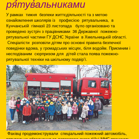
рятувальниками
У рамках тижня безпеки життєдіяльності та з метою
ознайомлення школярів із професією рятувальника, в
Кунчанській гімназії 23 листопада було організовано та
проведено зустріч з працівниками 36 Державної пожежно-
рятувальної частини ГУ ДСНС України в Хмельницькій області.
Спеціалісти розповіли дітям про основні правила безпечної
поведінки вдома, у громадських місцях, біля водойм. Приємним і
несподіваним сюрпризом для дітей стала поява пожежно-
рятувальної техніки на шкільному подвір’ї.
Фахівці продемонстрували спеціальний пожежний автомобіль,
рятувальне обладнання за допомогою якого бійці МНС працюють