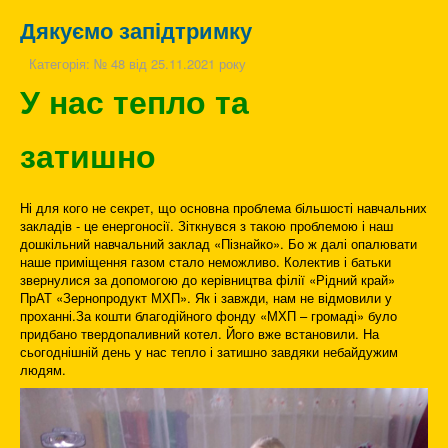
Дякуємо запідтримку
Категорія:
№ 48 від 25.11.2021 року
У нас тепло та
затишно
Ні для кого не секрет, що основна проблема більшості навчальних
закладів - це енергоносії. Зіткнувся з такою проблемою і наш
дошкільний навчальний заклад «Пізнайко». Бо ж далі опалювати
наше приміщення газом стало неможливо. Колектив і батьки
звернулися за допомогою до керівництва філії «Рідний край»
ПрАТ «Зернопродукт МХП». Як і завжди, нам не відмовили у
проханні.За кошти благодійного фонду «МХП – громаді» було
придбано твердопаливний котел. Його вже встановили. На
сьогоднішній день у нас тепло і затишно завдяки небайдужим
людям.