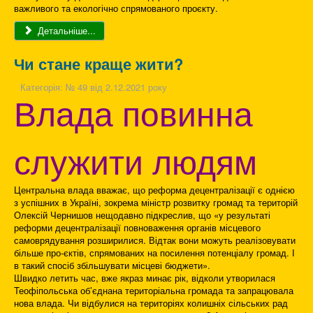
важливого та екологічно спрямованого проєкту.
Детальніше...
Чи стане краще жити?
Категорія:
№ 49 від 2.12.2021 року
Влада повинна
служити людям
Центральна влада вважає, що реформа децентралізації є однією
з успішних в Україні, зокрема міністр розвитку громад та територій
Олексій Чернишов нещодавно підкреслив, що «у результаті
реформи децентралізації повноваження органів місцевого
самоврядування розширилися. Відтак вони можуть реалізовувати
більше про-єктів, спрямованих на посилення потенціалу громад. І
в такий спосіб збільшувати місцеві бюджети».
Швидко летить час, вже якраз минає рік, відколи утворилася
Теофіпольська об’єднана територіальна громада та запрацювала
нова влада. Чи відбулися на територіях колишніх сільських рад