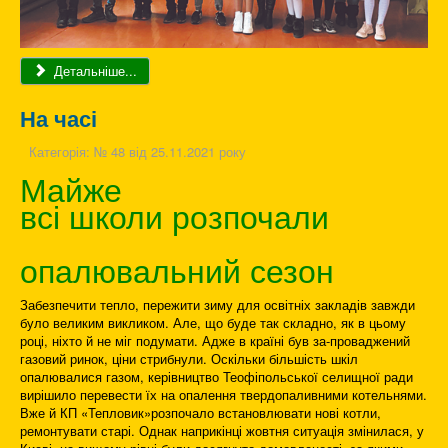
Детальніше...
На часі
Категорія:
№ 48 від 25.11.2021 року
Майже
всі школи розпочали
опалювальний сезон
Забезпечити тепло, пережити зиму для освітніх закладів завжди
було великим викликом. Але, що буде так складно, як в цьому
році, ніхто й не міг подумати. Адже в країні був за-проваджений
газовий ринок, ціни стрибнули. Оскільки більшість шкіл
опалювалися газом, керівництво Теофіпольської селищної ради
вирішило перевести їх на опалення твердопаливними котельнями.
Вже й КП «Тепловик»розпочало встановлювати нові котли,
ремонтувати старі. Однак наприкінці жовтня ситуація змінилася, у