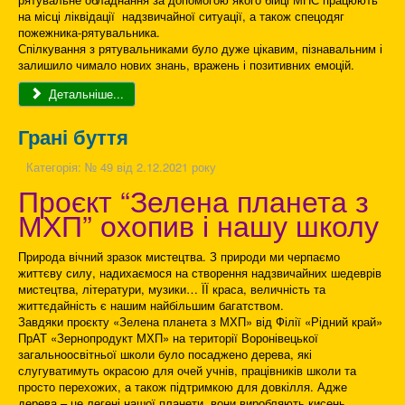
на місці ліквідації надзвичайної ситуації, а також спецодяг
пожежника-рятувальника.
Спілкування з рятувальниками було дуже цікавим, пізнавальним і
залишило чимало нових знань, вражень і позитивних емоцій.
Детальніше...
Грані буття
Категорія:
№ 49 від 2.12.2021 року
Проєкт “Зелена планета з
МХП” охопив і нашу школу
Природа вічний зразок мистецтва. З природи ми черпаємо
життєву силу, надихаємося на створення надзвичайних шедеврів
мистецтва, літератури, музики… ЇЇ краса, величність та
життєдайність є нашим найбільшим багатством.
Завдяки проєкту «Зелена планета з МХП» від Філії «Рідний край»
ПрАТ «Зернопродукт МХП» на території Воронівецької
загальноосвітньої школи було посаджено дерева, які
слугуватимуть окрасою для очей учнів, працівників школи та
просто перехожих, а також підтримкою для довкілля. Адже
дерева – це легені нашої планети, вони виробляють кисень,