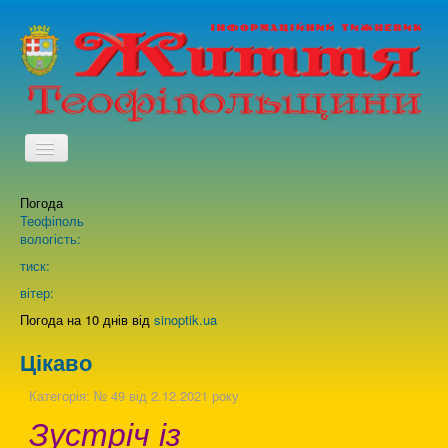
TPL_PROTOSTAR_TOGGLE_MENU
Погода
Головна
Теофіполь
вологість:
Архів випусків газети
тиск:
вітер:
Про нас
Погода на 10 днів від
sinoptik.ua
Цікаво
Зворотній зв'язок
Категорія:
№ 49 від 2.12.2021 року
Зустріч із