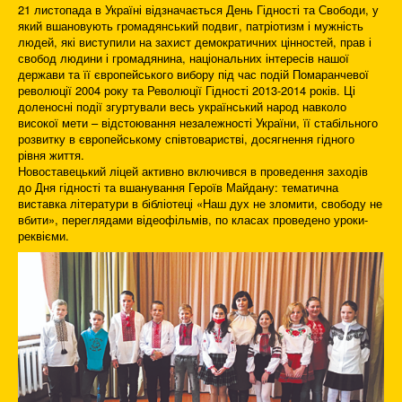
21 листопада в Україні відзначається День Гідності та Свободи, у
який вшановують громадянський подвиг, патріотизм і мужність
людей, які виступили на захист демократичних цінностей, прав і
свобод людини і громадянина, національних інтересів нашої
держави та її європейського вибору під час подій Помаранчевої
революції 2004 року та Революції Гідності 2013-2014 років. Ці
доленосні події згуртували весь український народ навколо
високої мети – відстоювання незалежності України, її стабільного
розвитку в європейському співтоваристві, досягнення гідного
рівня життя.
Новоставецький ліцей активно включився в проведення заходів
до Дня гідності та вшанування Героїв Майдану: тематична
виставка літератури в бібліотеці «Наш дух не зломити, свободу не
вбити», переглядами відеофільмів, по класах проведено уроки-
реквієми.