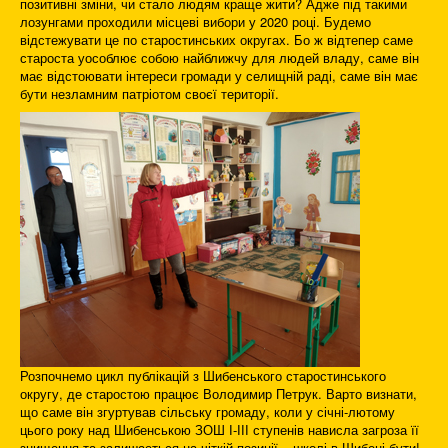
позитивні зміни, чи стало людям краще жити? Адже під такими
лозунгами проходили місцеві вибори у 2020 році. Будемо
відстежувати це по старостинських округах. Бо ж відтепер саме
староста уособлює собою найближчу для людей владу, саме він
має відстоювати інтереси громади у селищній раді, саме він має
бути незламним патріотом своєї території.
Розпочнемо цикл публікацій з Шибенського старостинського
округу, де старостою працює Володимир Петрук. Варто визнати,
що саме він згуртував сільську громаду, коли у січні-лютому
цього року над Шибенською ЗОШ І-ІІІ ступенів нависла загроза її
знищення,та залишається на чіткій позиції – школі в Шибені бути!