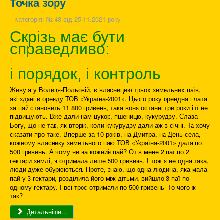
Точка зору
Категорія:
№ 48 від 25.11.2021 року
Скрізь має бути
справедливо:
і порядок, і контроль
Живу я у Волиця-Польовій, є власницею трьох земельних паїв,
які здані в оренду ТОВ «Україна-2001». Цього року орендна плата
за пай становить 11 800 гривень, така вона останні три роки і її не
підвищують. Вже дали нам цукор, пшеницю, кукурудзу. Слава
Богу, що не так, як вторік, коли кукурудзу дали аж в січні. Та хочу
сказати про таке. Вперше за 10 років, на Дмитра, на День села,
кожному власнику земельного паю ТОВ «Україна-2001» дала по
500 гривень. А чому не на кожний пай? От в мене 2 паї по 2
гектари землі, я отримала лише 500 гривень. І тож я не одна така,
люди дуже обурюються. Проте, знаю, що одна людина, яка мала
пай у 3 гектари, розділила його між дітьми, вийшло 3 паї по
одному гектару. І всі троє отримали по 500 гривень. То чого ж
так?
Детальніше...