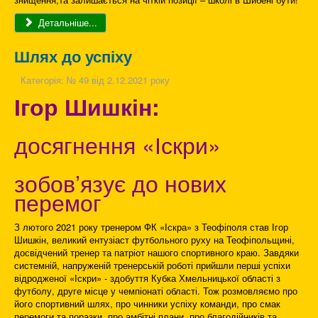
Детальніше...
Шлях до успіху
Категорія:
№ 49 від 2.12.2021 року
Ігор Шишкін:
досягнення «Іскри»
зобов’язує до нових
перемог
З лютого 2021 року тренером ФК «Іскра» з Теофіполя став Ігор
Шишкін, великий ентузіаст футбольного руху на Теофіпольщині,
досвідчений тренер та патріот нашого спортивного краю. Завдяки
системній, напруженій тренерській роботі прийшли перші успіхи
відродженої «Іскри» - здобуття Кубка Хмельницької області з
футболу, друге місце у чемпіонаті області. Тож розмовляємо про
його спортивний шлях, про чинники успіху команди, про смак
перемоги та поразки, про амбітні плани, про благодійників та