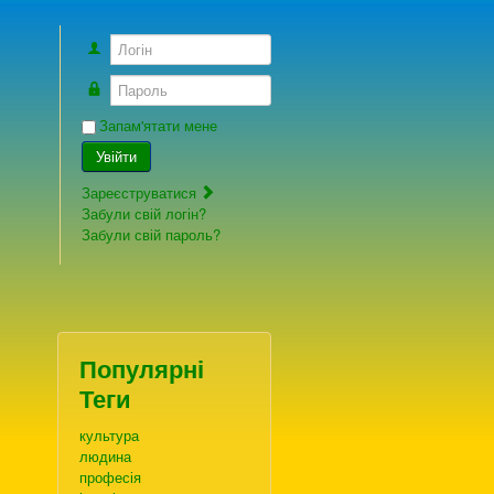
Логін
Пароль
Запам'ятати мене
Увійти
Зареєструватися
Забули свій логін?
Забули свій пароль?
Популярні
Теги
культура
людина
професія