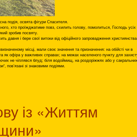
сна подія, освята фігури Спасителя.
ного, хто проїжджатиме повз, схилить голову, помолиться, Господь усіх
 який зробив посвяту.
ить давня і бере свої витоки від офіційного запровадження християнства
 визначеному місці, мали своє значення та призначення: на обійсті чи в
у та як офіра у важливих справах; на межах населеного пункту для захист
уючих не чіплявся блуд; біля водоймищ, на роздоріжжях або у сакральни
и”, пов’язані зі знаковими подіями.
ову із «Життям
ьщини»