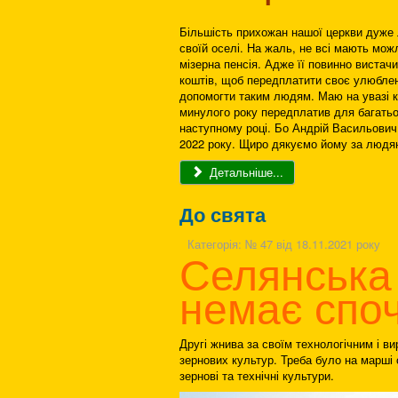
Більшість прихожан нашої церкви дуже 
своїй оселі. На жаль, не всі мають можл
мізерна пенсія. Адже її повинно вистачит
коштів, щоб передплатити своє улюблене
допомогти таким людям. Маю на увазі 
минулого року передплатив для багать
наступному році. Бо Андрій Васильович
2022 року. Щиро дякуємо йому за людяні
Детальніше...
До свята
Категорія:
№ 47 від 18.11.2021 року
Селянська
немає спо
Другі жнива за своїм технологічним і в
зернових культур. Треба було на марші 
зернові та технічні культури.