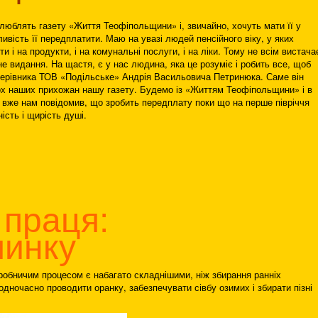
люблять газету «Життя Теофіпольщини» і, звичайно, хочуть мати її у
ивість її передплатити. Маю на увазі людей пенсійного віку, у яких
и і на продукти, і на комунальні послуги, і на ліки. Тому не всім вистача
 видання. На щастя, є у нас людина, яка це розуміє і робить все, щоб
керівника ТОВ «Подільське» Андрія Васильовича Петринюка. Саме він
ох наших прихожан нашу газету. Будемо із «Життям Теофіпольщини» і в
 вже нам повідомив, що зробить передплату поки що на перше півріччя
сть і щирість душі.
 праця:
чинку
иробничим процесом є набагато складнішими, ніж збирання ранніх
одночасно проводити оранку, забезпечувати сівбу озимих і збирати пізні