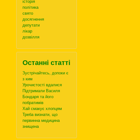
історія
політика
свято
досягнення
депутати
лікар
дозвілля
Останні статті
Зустрічайтесь, допоки є
з ким
Урочистості вдалися
Підтримали Василя
Бондаря та його
побратимів
Хай смакує хлопцям
Треба визнати, що
первинна медицина
знищена