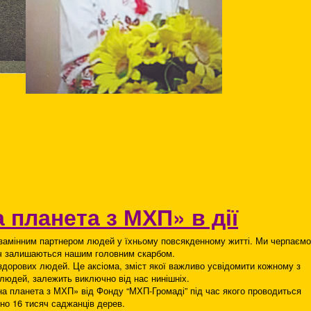
 планета з МХП» в дії
езамінним партнером людей у їхньому повсякденному житті. Ми черпаємо
лич залишаються нашим головним скарбом.
здорових людей. Це аксіома, зміст якої важливо усвідомити кожному з
 людей, залежить виключно від нас нинішніх.
ена планета з МХП» від Фонду “МХП-Громаді” під час якого проводиться
но 16 тисяч саджанців дерев.