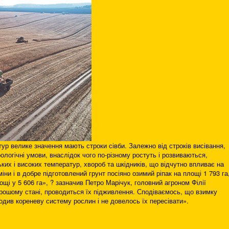
ур велике значення мають строки сівби. Залежно від строків висівання,
ологічні умови, внаслідок чого по-різному ростуть і розвиваються,
ьких і високих температур, хвороб та шкідників, що відчутно впливає на
міни і в добре підготовлений грунт посіяно озимий ріпак на площі 1 793 га
щі у 5 606 га», ? зазначив Петро Марічук, головний агроном Філії
орошому стані, проводиться їх підживлення. Сподіваємось, що взимку
одив кореневу систему рослин і не довелось їх пересівати».