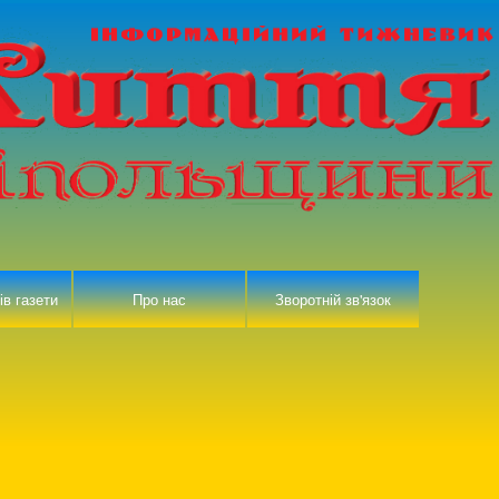
ів газети
Про нас
Зворотній зв'язок