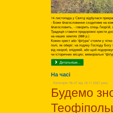
14 листопада у Святці відбулася прекра
- Боже благословення сходитиме на кож
благословить, - говорить отець Георгій,
Традиція ставити придорожні хрести дос
на наших землях (988 р.)
Кожен хрест або “фіґура” стояли у чітко
полі, як оберіг; на подяку Господу Бог
від хвороб, епідемій, або щоб подорож
чи історичних місцях; меморіальні “фіґур
Детальніше...
На часі
Категорія:
№ 47 від 18.11.2021 року
Будемо зн
Теофіпол