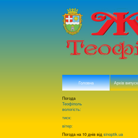
Головна
Архів випуск
Погода
Теофіполь
вологість:
тиск:
вітер:
Погода на 10 днів від
sinoptik.ua