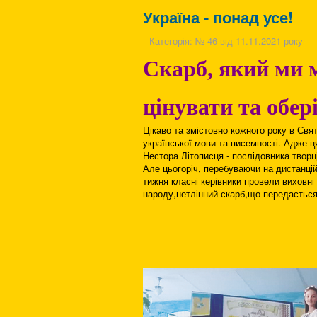
Україна - понад усе!
Категорія:
№ 46 від 11.11.2021 року
Скарб, який ми 
цінувати та обер
Цікаво та змістовно кожного року в Свят
української мови та писемності. Адже 
Нестора Літописця - послідовника творц
Але цьогоріч, перебуваючи на дистанцій
тижня класні керівники провели виховні
народу,нетлінний скарб,що передається 