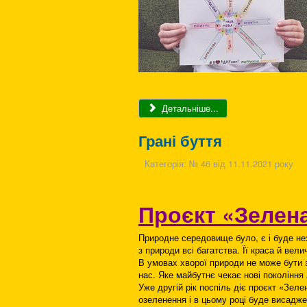
Детальніше...
Грані буття
Категорія:
№ 46 від 11.11.2021 року
Проєкт «Зелена
Природне середовище було, є і буде н
з природи всі багатства. Її краса й ве
В умовах хворої природи не може бути 
нас. Яке майбутнє чекає нові покоління
Уже другій рік поспіль діє проєкт «Зел
озеленення і в цьому році буде висадже