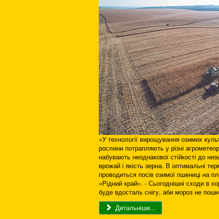
«У технології вирощування озимих культ
рослини потрапляють у різні агрометеор
набувають неоднакової стійкості до низ
врожай і якість зерна. В оптимальні тер
проводиться посів озимої пшениці на пло
«Рідний край». - Сьогоднішні сходи в х
буде вдосталь снігу, аби мороз не пошк
Детальніше...