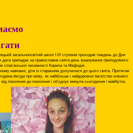
маємо
ігати
ецькій загальноосвітній школі І-ІІІ ступенів проходив тиждень до Дня
ця дата припадає на православне свято-день вшанування преподобного
ів слов’янської писемності Кирила та Мефодія.
ному навчанні, діти із старанням долучилися до цього свята. Протягом
 години,бесіди про мову, як найбільше і найдорожче багатство кожного
від покоління до покоління і об’єднує минуле,сьогодення і майбутнє.