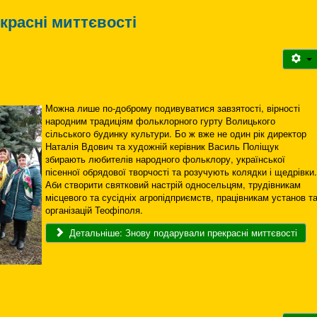
красні миттєвості
Можна лише по-доброму подивуватися завзятості, вірності
народним традиціям фольклорного гурту Волицького
сільського будинку культури. Бо ж вже не один рік директор
Наталія Вдович та художній керівник Василь Поліщук
збирають любителів народного фольклору, української
пісенної обрядової творчості та розучують колядки і щедрівки
Аби створити святковий настрій односельцям, трудівникам
місцевого та сусідніх агропідприємств, працівникам установ т
організацій Теофіполя.
Детальніше: Знову подарували прекрасні миттєвості