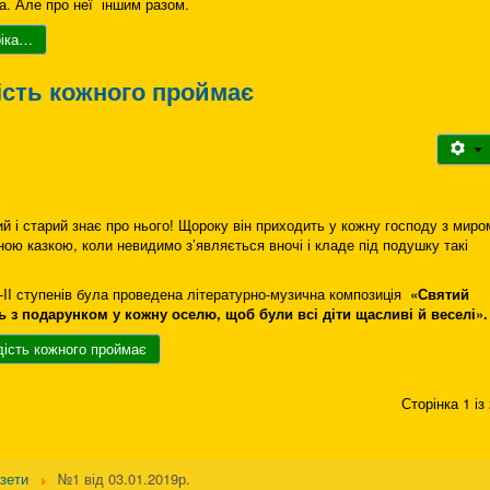
а. Але про неї іншим разом.
ріка…
ість кожного проймає
 і старий знає про нього! Щороку він приходить у кожну господу з миро
ою казкою, коли невидимо з’являється вночі і кладе під подушку такі
 I-II ступенів була проведена літературно-музична композиція
«Святий
 з подарунком у кожну оселю, щоб були всі діти щасливі й веселі».
ість кожного проймає
Сторінка 1 із
азети
№1 від 03.01.2019р.