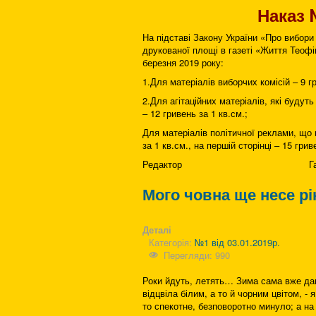
Наказ 
На підставі Закону України «Про вибори
друкованої площі в газеті «Життя Теофі
березня 2019 року:
1.Для матеріалів виборчих комісій – 9 гр
2.Для агітаційних матеріалів, які буду
– 12 гривень за 1 кв.см.;
Для матеріалів політичної реклами, що 
за 1 кв.см., на першій сторінці – 15 грив
Редактор Галина Т
Мого човна ще несе р
Деталі
Категорія:
№1 від 03.01.2019р.
Перегляди: 990
Роки йдуть, летять… Зима сама вже дав
відцвіла білим, а то й чорним цвітом, -
то спекотне, безповоротно минуло; а на