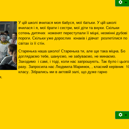
У цій школі вчилася моя бабуся, мої батьки. У цій школі
вчилася і я, мої брати і сестри, мої діти та внуки. Скільки
сотень дитячих ноженят переступали її міцні, незмінні дубові
пороги. Скільки уже дорослих юнаків і дівчат розлетілися по
світах із її стін.
Старенька наша школо! Старенька ти, але ще така міцна. Бо
доглядаємо тебе, шануємо, не забуваємо, не минаємо.
Заходимо і самі, і тоді, коли нас запрошують. Так було і цього
разу. Запросила нас Людмила Маринюк, , класний керівник 1
класу. Зібрались ми в актовій залі, що дуже гарно
и.