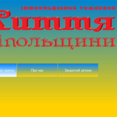
ів газети
Про нас
Зворотній зв'язок