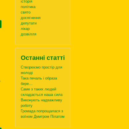
історія
політика
свято
досягнення
депутати
лікар
дозвілля
Останні статті
Створюємо простір для
.
молоді
Така печаль і образа
а
бере…
Саме з таких людей
складається наша сила
Виконують надважливу
роботу
Громада попрощалася з
воїном Дмитром Пілатом