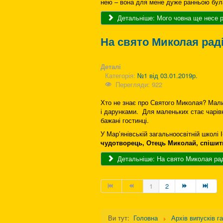
нею – вона для мене дуже ранньою бул
Детальніше: Мого човна ще несе 
На свято Миколая рад
Деталі
Категорія:
№1 від 03.01.2019р.
Перегляди: 922
Хто не знає про Святого Миколая? Малий
і дарунками. Для маленьких стає чарівн
бажані гостинці.
У Мар’янівській загальноосвітній школі
чудотворець, Отець Миколай, спішить
Детальніше: На свято Миколая рад
1
2
Ви тут:
Головна
Архів випусків г