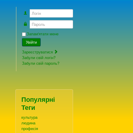
Логін
Пароль
Запам'ятати мене
Увійти
Зареєструватися
Забули свій логін?
Забули свій пароль?
Популярні
Теги
культура
людина
професія