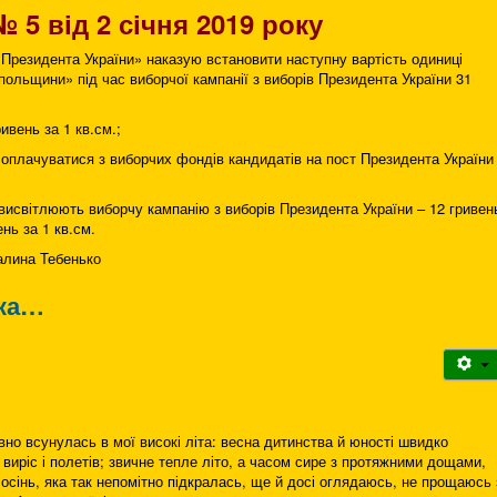
№ 5 від 2 січня 2019 року
 Президента України» наказую встановити наступну вартість одиниці
польщини» під час виборчої кампанії з виборів Президента України 31
ивень за 1 кв.см.;
ть оплачуватися з виборчих фондів кандидатів на пост Президента України
висвітлюють виборчу кампанію з виборів Президента України – 12 гривен
ень за 1 кв.см.
ебенько
іка…
но всунулась в мої високі літа: весна дитинства й юності швидко
 я виріс і полетів; звичне тепле літо, а часом сире з протяжними дощами,
 осінь, яка так непомітно підкралась, ще й досі оглядаюсь, не прощаюсь 