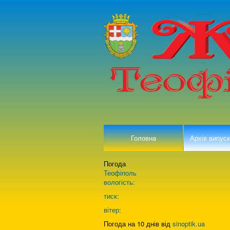
Головна
Архів випуск
Погода
Теофіполь
вологість:
тиск:
вітер:
Погода на 10 днів від
sinoptik.ua