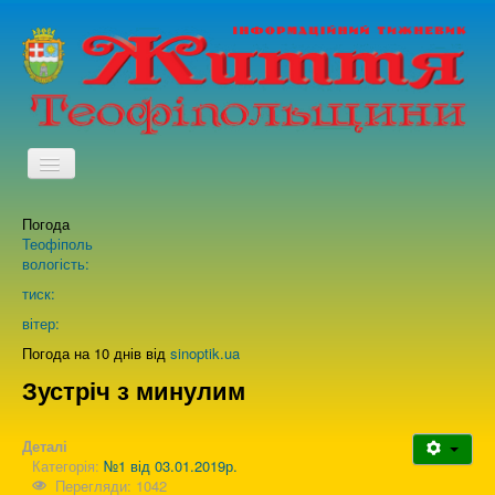
TPL_PROTOSTAR_TOGGLE_MENU
Погода
Головна
Теофіполь
вологість:
Архів випусків газети
тиск:
вітер:
Про нас
Погода на 10 днів від
sinoptik.ua
Зустріч з минулим
Зворотній зв'язок
Деталі
Категорія:
№1 від 03.01.2019р.
Перегляди: 1042