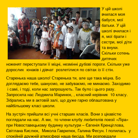
У цій школі
вчилася моя
бабуся, мої
батьки. У цій
школі вчилася і
я, мої брати і
сестри, мої діти
та внуки.
Скільки сотень
дитячих
ноженят переступали її міцні, незмінні дубові пороги. Скільки уже
дорослих юнаків і дівчат розлетілися по світах із її стін.
Старенька наша школо! Старенька ти, але ще така міцна. Бо
доглядаємо тебе, шануємо, не забуваємо, не минаємо. Заходимо
і самі, і тоді, коли нас запрошують. Так було і цього разу.
Запросила нас Людмила Маринюк, , класний керівник 10 класу.
Зібрались ми в актовій залі, що дуже гарно облаштована у
найбільшому класі школи.
На зустріч прийшли всі учні старших класів. Вони з цікавістю
поглядали на нас. А ми, то члени клубу любителів поезії «Ліра»
при Новоставецькому будинку культури – Євгенія Кренціглова,
Світлана Кислюк, Микола Гаврилюк, Галина Фесун. І полилась у
спокійній дружній атмосфері наша бесіда. Ми розповідали