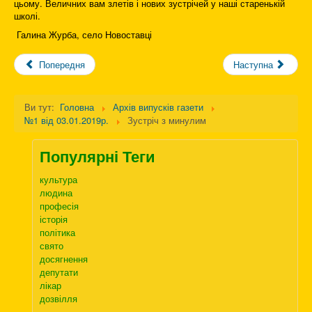
цьому. Величних вам злетів і нових зустрічей у наші старенькій
школі.
Галина Журба, село Новоставці
Попередня
Наступна
Ви тут:
Головна
Архів випусків газети
№1 від 03.01.2019р.
Зустріч з минулим
Популярні Теги
культура
людина
професія
історія
політика
свято
досягнення
депутати
лікар
дозвілля