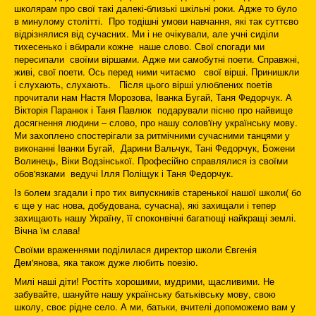
школярам про свої такі далекі-близькі шкільні роки. Адже то було
в минулому столітті. Про тодішні умови навчання, які так суттєво
відрізнялися від сучасних. Ми і не очікували, але учні сиділи
тихесенько і вбирали кожне наше слово. Свої спогади ми
пересипали своїми віршами. Адже ми самобутні поети. Справжні,
живі, свої поети. Ось перед ними читаємо свої вірші. Принишкли
і слухають, слухають. Після цього вірші улюблених поетів
прочитали нам Настя Морозова, Іванка Бугай, Таня Федорчук. А
Вікторія Паранюк і Таня Павлюк подарували пісню про найвище
досягнення людини – слово, про нашу солов'їну українську мову.
Ми захоплено спостерігали за ритмічними сучасними танцями у
виконанні Іванки Бугай, Дарини Вальчук, Тані Федорчук, Божени
Волинець, Віки Водзінської. Професійно справлялися із своїми
обов'язками ведучі Ілля Поліщук і Таня Федорчук.
Із болем згадали і про тих випускників старенької нашої школи( бо
є ще у нас нова, добудована, сучасна), які захищали і тепер
захищають нашу Україну, її споконвічні багатющі найкращі землі.
Вічна їм слава!
Своїми враженнями поділилася директор школи Євгенія
Дем'янова, яка також дуже любить поезію.
Милі наші діти! Ростіть хорошими, мудрими, щасливими. Не
забувайте, шануйте нашу українську батьківську мову, свою
школу, своє рідне село. А ми, батьки, вчителі допоможемо вам у