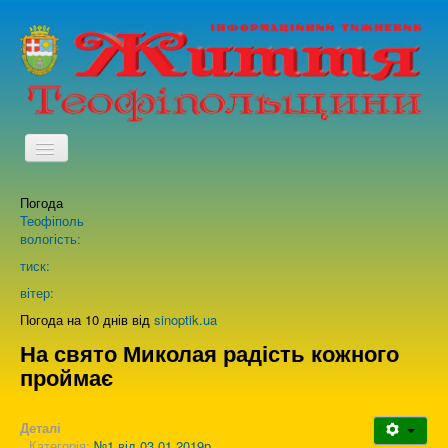
TPL_PROTOSTAR_TOGGLE_MENU
Погода
Головна
Теофіполь
вологість:
Архів випусків газети
тиск:
вітер:
Про нас
Погода на 10 днів від
sinoptik.ua
На свято Миколая радість кожного
проймає
Зворотній зв'язок
Деталі
Категорія:
№1 від 03.01.2019р.