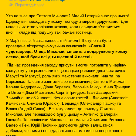
Перегляди: 922
Хто не знає про Святого Миколая? Малий і старий знає про нього!
Щороку він приходить у кожну господу з миром і дарунками. Для
маленьких стає чарівною казкою, коли невидимо з’являється
вночі і кладе під подушку такі бажані гостинці.
У Мар’янівській загальноосвітній школі I-II ступенів була
проведена літературно-музична композиція
«Святий
чудотворець, Отець Миколай, спішить з подарунком у кожну
оселю, щоб були всі діти щасливі й веселі».
Під час проведення заходу присутні змогли потрапити у чарівну
казку, яку учні розпочали інсценізацією розмови двох сестричок
Марусі та Мартусі, роль яких майстерно виконали Інна та Іра
Березюки. На свято завітали зірочки-помічниці Святого Миколая –
Карина Федоревич, Діана Березюк, Вероніка Ільчук, Анна Триндюк
та Вітри – Діма Мартинюк, Сергій Триндюк, Іван Завадський.
Звичайно, не обійшлося і без лісових гостей – Лисичок (Анастасія
Камінська, Сніжана Юрасюк), Ведмедя (Олександр Пашко) та
Вовка (Андрій Сивак). Всі готувалися до приходу Святого
Миколая, але перешкодою був у цьому – Антипко (Валеріан
Гвоздій). Та провісники Миколая – ангелочки Христина Ригована,
Валерій Рей, Юрій Пасічник допомогли дітям залишатися
добрими, чесними і не піддаватися на вмовляння непроханого
гостя.