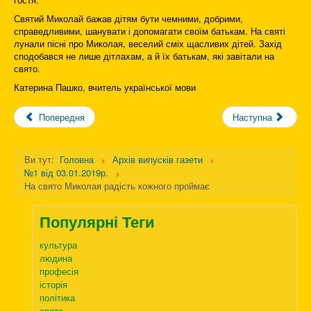
Святий Миколай бажав дітям бути чемними, добрими,
справедливими, шанувати і допомагати своїм батькам. На святі
лунали пісні про Миколая, веселий сміх щасливих дітей. Захід
сподобався не лише дітлахам, а й їх батькам, які завітали на
свято.
Катерина Пашко, вчитель української мови
Попередня
Наступна
Ви тут:
Головна
Архів випусків газети
№1 від 03.01.2019р.
На свято Миколая радість кожного проймає
Популярні Теги
культура
людина
професія
історія
політика
свято