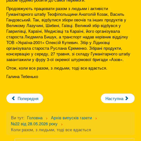
Продовжують працювати разом з людьми і активісти
Гуманітарного штабу Теофіпольщини Анатолій Козак, Василь
Гандовський. Так, відбулися збори овочів та інших продуктів у
Великому Лазучині, Шибені, Гаївці. Великий збір відбувся у
Гаврилівці, Караїні, Медисівці та Караїні, його організувала
староста Людмила Бишук, а транспорт надав керівник відділку
ТОВ «Україна-2001» Олексій Купевич. Збір у Лідихівці
організувала староста Руслана Єременко. Зібрані продукти,
консервацію у середу, 27 травня, зі складу Гуманітарного штабу
завантажили у фуру 3-ої окремої штурмової бригади «Азов».
Отож, коли все разом, з людьми, тоді все вдається.
Галина Тебенько
Попередня
Наступна
Ви тут:
Головна
Архів випусків газети
№22 від 28.05.2026 року
Коли разом, з людьми, тоді все вдається