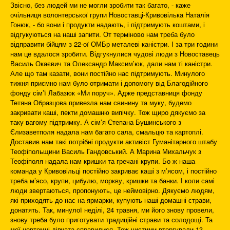
Звісно, без людей ми не могли зробити так багато, - каже
очільниця волонтерської групи Новоставці-Кривовілька Наталія
Гонюк, - бо вони і продукти надають, і підтримують коштами, і
відгукуються на наші запити. От терміново нам треба було
відправити бійцям з 22-ої ОМБр металеві каністри. І за три години
нам це вдалося зробити. Відгукнулися чудові люди з Новоставець
Василь Окаєвич та Олександр Максим’юк, дали нам ті каністри.
Але що там казати, вони постійно нас підтримують. Минулого
тижня приємно нам було отримати і допомогу від Благодійного
фонду сім’ї Лабазюк «Ми поруч». Адже представниця фонду
Тетяна Образцова привезла нам свинину та муку, будемо
закривати каші, пекти домашню випічку. Тож щиро дякуємо за
таку вагому підтримку. А сім’я Степана Бушинського з
Єлизаветполя надала нам багато сала, смальцю та картоплі.
Доставив нам такі потрібні продукти активіст Гуманітарного штабу
Теофіпольщини Василь Гандовський. А Марина Михальчук з
Теофіполя надала нам кришки та гречані крупи. Бо ж наша
команда у Кривовільці постійно закриває каші з м’ясом, і постійно
треба м’ясо, крупи, цибулю, моркву, кришки та банки. І коли самі
люди звертаються, пропонують, це неймовірно. Дякуємо людям,
які приходять до нас на ярмарки, купують наші домашні страви,
донатять. Так, минулої неділі, 24 травня, ми його знову провели,
знову треба було приготувати традиційні страви та солодощі. Та
мої невтомні дівчата справилися. Тож чистими вторгували 13