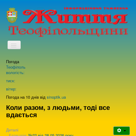
TPL_PROTOSTAR_TOGGLE_MENU
Погода
Головна
Теофіполь
вологість:
Архів випусків газети
тиск:
вітер:
Про нас
Погода на 10 днів від
sinoptik.ua
Коли разом, з людьми, тоді все
вдається
Зворотній зв'язок
Деталі
Категорія:
№22 від 28.05.2026 року