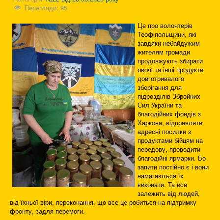
Перегляди: 95
Це про волонтерів
Теофіпольщини, які
завдяки небайдужим
жителям громади
продовжують збирати
овочі та інші продукти
довготривалого
зберігання для
підрозділів Збройних
Сил України та
благодійних фондів з
Харкова, відправляти
адресні посилки з
продуктами бійцям на
передову, проводити
благодійні ярмарки. Бо
запити постійно є і вони
намагаються їх
виконати. Та все
залежить від людей,
від їхньої віри, переконання, що все це робиться на підтримку
фронту, задля перемоги.