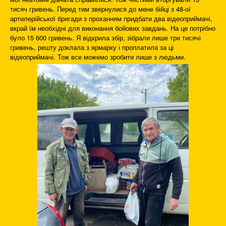
тисяч гривень. Перед тим звернулися до мене бійці з 48-ої
артилерійської бригади з проханням придбати два відеоприймачі,
вкрай їм необхідні для виконання бойових завдань. На це потрібно
було 15 600 гривень. Я відкрила збір, зібрали лише три тисячі
гривень, решту доклала з ярмарку і проплатила за ці
відеоприймачі. Тож все можемо зробити лише з людьми.