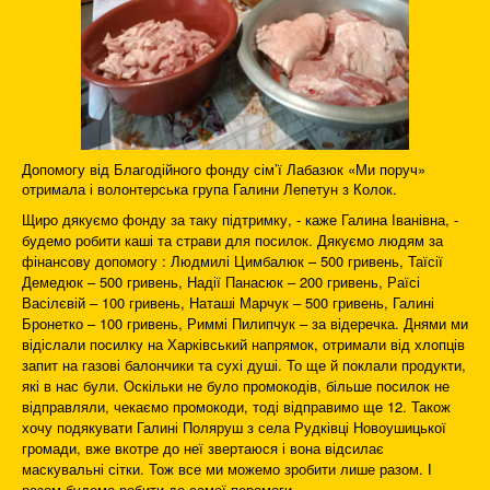
Допомогу від Благодійного фонду сім’ї Лабазюк «Ми поруч»
отримала і волонтерська група Галини Лепетун з Колок.
Щиро дякуємо фонду за таку підтримку, - каже Галина Іванівна, -
будемо робити каші та страви для посилок. Дякуємо людям за
фінансову допомогу : Людмилі Цимбалюк – 500 гривень, Таїсії
Демедюк – 500 гривень, Надії Панасюк – 200 гривень, Раїсі
Васілєвій – 100 гривень, Наташі Марчук – 500 гривень, Галині
Бронетко – 100 гривень, Риммі Пилипчук – за відеречка. Днями ми
відіслали посилку на Харківський напрямок, отримали від хлопців
запит на газові балончики та сухі душі. То ще й поклали продукти,
які в нас були. Оскільки не було промокодів, більше посилок не
відправляли, чекаємо промокоди, тоді відправимо ще 12. Також
хочу подякувати Галині Поляруш з села Рудківці Новоушицької
громади, вже вкотре до неї звертаюся і вона відсилає
маскувальні сітки. Тож все ми можемо зробити лише разом. І
разом будемо робити до самої перемоги.