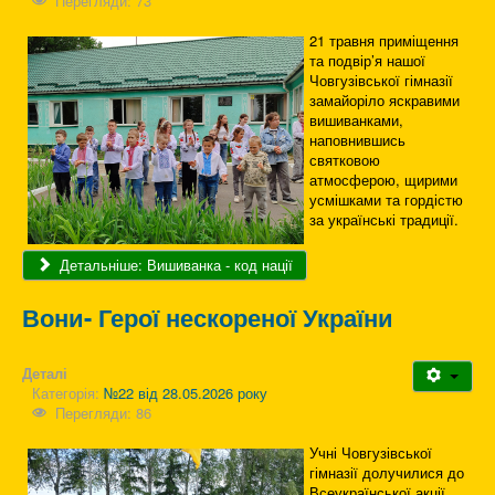
Перегляди: 73
21 травня приміщення
та подвір’я нашої
Човгузівської гімназії
замайоріло яскравими
вишиванками,
наповнившись
святковою
атмосферою, щирими
усмішками та гордістю
за українські традиції.
Детальніше: Вишиванка - код нації
Вони- Герої нескореної України
Деталі
Категорія:
№22 від 28.05.2026 року
Перегляди: 86
Учні Човгузівської
гімназії долучилися до
Всеукраїнської акції