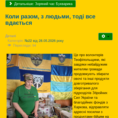
Детальніше: Зоряний час Букварика
Коли разом, з людьми, тоді все
вдається
Деталі
Категорія:
№22 від 28.05.2026 року
Перегляди: 94
Це про волонтерів
Теофіпольщини, які
завдяки небайдужим
жителям громади
продовжують збирати
овочі та інші продукти
довготривалого
зберігання для
підрозділів Збройних
Сил України та
благодійних фондів з
Харкова, відправляти
адресні посилки з
продуктами бійцям на