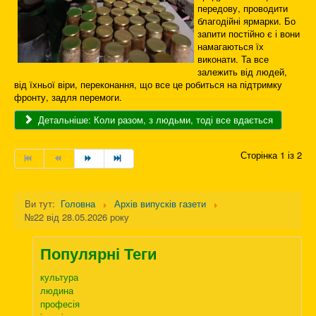
передову, проводити
благодійні ярмарки. Бо
запити постійно є і вони
намагаються їх
виконати. Та все
залежить від людей,
від їхньої віри, переконання, що все це робиться на підтримку
фронту, задля перемоги.
Детальніше: Коли разом, з людьми, тоді все вдається
Сторінка 1 із 2
Ви тут:
Головна
Архів випусків газети
№22 від 28.05.2026 року
Популярні Теги
культура
людина
професія