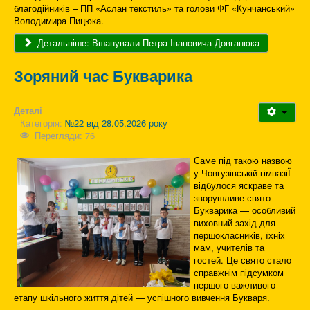
благодійників – ПП «Аслан текстиль» та голови ФГ «Кунчанський»
Володимира Пицюка.
Детальніше: Вшанували Петра Івановича Довганюка
Зоряний час Букварика
Деталі
Категорія:
№22 від 28.05.2026 року
Перегляди: 76
Саме під такою назвою
у Човгузівській гімназіЇ
відбулося яскраве та
зворушливе свято
Букварика — особливий
виховний захід для
першокласників, їхніх
мам, учителів та
гостей. Це свято стало
справжнім підсумком
першого важливого
етапу шкільного життя дітей — успішного вивчення Букваря.