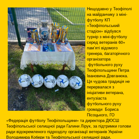
Нещодавно у Теофіполі
на майданчику з міні-
футболу КП
«Теофіпольський
стадіон» відбувся
турнір з міні-футболу
серед ветеранів 60+
пам’яті відомого
тренера, багаторічного
організатора
футбольного руху
Теофіпольщини Петра
Івановича Довганюка.
Ця чудова традиція не
перервалася з
ініціативи ветерана,
ентузіаста
футбольного руху
громади Бориса
Пісоцького, ГО
«Федерація футболу Теофіпольщини» та директора ДЮСШ
Теофіпольської селищної ради Галини Лірук, за підтримки голови
ради відокремленого підрозділу організації ветеранів України
Володимира Кобери та Теофіпольської селищної ради,