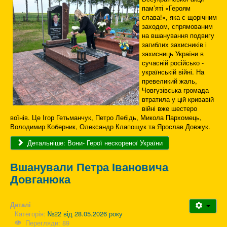
пам’яті «Героям
слава!», яка є щорічним
заходом, спрямованим
на вшанування подвигу
загиблих захисників і
захисниць України в
сучасній російсько -
українській війні. На
превеликий жаль,
Човгузівська громада
втратила у цій кривавій
війні вже шестеро
воїнів. Це Ігор Гетьманчук, Петро Лебідь, Микола Пархомець,
Володимир Коберник, Олександр Клапощук та Ярослав Довжук.
Детальніше: Вони- Герої нескореної України
Вшанували Петра Івановича
Довганюка
Деталі
Категорія:
№22 від 28.05.2026 року
Перегляди: 89