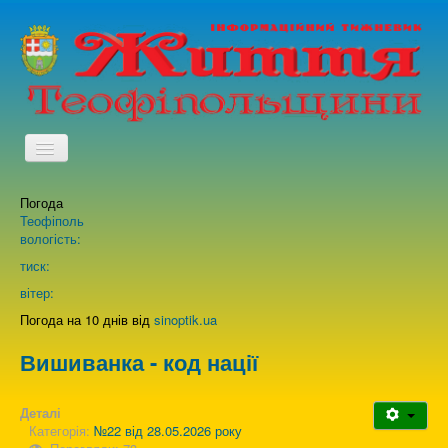
TPL_PROTOSTAR_TOGGLE_MENU
Погода
Головна
Теофіполь
вологість:
Архів випусків газети
тиск:
вітер:
Про нас
Погода на 10 днів від
sinoptik.ua
Вишиванка - код нації
Зворотній зв'язок
Деталі
Категорія:
№22 від 28.05.2026 року