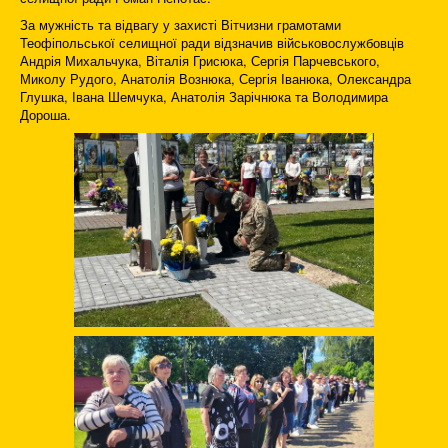
За мужність та відвагу у захисті Вітчизни грамотами
Теофіпольської селищної ради відзначив військовослужбовців
Андрія Михальчука, Віталія Грисюка, Сергія Парчевського,
Миколу Рудого, Анатолія Вознюка, Сергія Іванюка, Олександра
Глушка, Івана Шемчука, Анатолія Зарічнюка та Володимира
Дороша.