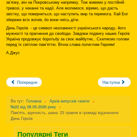
зв’язку, він на Покровському напрямку. Тож живемо у постійній
тривозі, у чеканні та надії. Але молимося, віримо, що дасть
звістку, що повернеться, що наступить мир та перемога. Хай Бог
збереже всіх воїнів, бо вони чиїсь діти.
День Героїв - це символ незламності українського народу, його
мужності та прагнення до свободи. Завдяки подвигу наших Героїв
Україна продовжує боротьбу за своє майбутнє.. Схиляємо голови
перед їх світлою пам’яттю. Вічна слава полеглим Героям!
А.Джус
Попередня
Наступна
Ви тут:
Головна
Архів випусків газети
№22 від 28.05.2026 року
Пам'ять, вдячність, шана: 23 травня в громаді відзначили
День Героїв
Популярні Теги