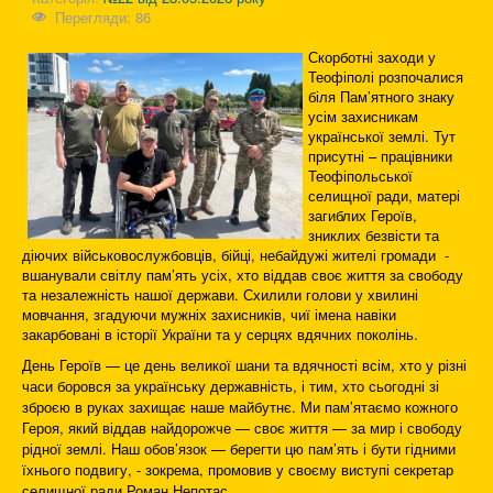
Перегляди: 86
Скорботні заходи у
Теофіполі розпочалися
біля Пам’ятного знаку
усім захисникам
української землі. Тут
присутні – працівники
Теофіпольської
селищної ради, матері
загиблих Героїв,
зниклих безвісти та
діючих військовослужбовців, бійці, небайдужі жителі громади -
вшанували світлу пам’ять усіх, хто віддав своє життя за свободу
та незалежність нашої держави. Схилили голови у хвилині
мовчання, згадуючи мужніх захисників, чиї імена навіки
закарбовані в історії України та у серцях вдячних поколінь.
День Героїв — це день великої шани та вдячності всім, хто у різні
часи боровся за українську державність, і тим, хто сьогодні зі
зброєю в руках захищає наше майбутнє. Ми пам’ятаємо кожного
Героя, який віддав найдорожче — своє життя — за мир і свободу
рідної землі. Наш обов’язок — берегти цю пам’ять і бути гідними
їхнього подвигу, - зокрема, промовив у своєму виступі секретар
селищної ради Роман Непотас.