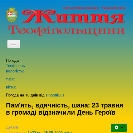
TPL_PROTOSTAR_TOGGLE_MENU
Погода
Головна
Теофіполь
вологість:
Архів випусків газети
тиск:
вітер:
Про нас
Погода на 10 днів від
sinoptik.ua
Пам'ять, вдячність, шана: 23 травня
в громаді відзначили День Героїв
Зворотній зв'язок
Деталі
Категорія:
№22 від 28.05.2026 року