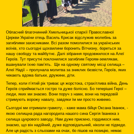
Обласний благочинний Хмельницької єпархії Православної
Церкви України отець Василь Крисак відслужив молебінь за
загиблими захисниками. Всі разом помолилися за українських
воїнів, хто сьогодні щохвилини боронить Вітчизну, бореться за
нашу свободу та майбутнє. Далі зібрання продовжилося на Алеї
Героїв. Тут присутні поклонилися загиблим Героям-землякам,
вшанували їхню пам’ять. Ще на одному святому місці селища –
Алеї Надії – пролунала молитва за зниклих безвісти, Героїв, яких
чекають вдома батьки, дружини, діти.
Тепер, коли п’ятий рік триває ця жорстока, страхітлива війна, День
Героїв сприймається гостро та дуже болісно. Бо теперішні Герої –
люди, яких ми знаємо. Вони поруч з нами, вони на передовій
стримують ворожу навалу, завдяки їм ми просто живемо.
Сьогодні ми отримали грамоту, - каже мама бійця Оксана Іванюк, -
якою селищна рада нагородила нашого сина Сергія Іванюка з
селища цукрового заводу. Нам дуже приємно, гордимося ним,
знаємо, що він надійний, дуже відповідальний, ніколи не підведе.
Але ця радість з сльозами на очах, бо пішов на позицію, немає