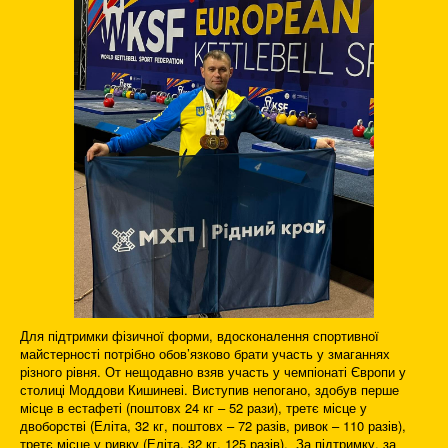
Для підтримки фізичної форми, вдосконалення спортивної
майстерності потрібно обов’язково брати участь у змаганнях
різного рівня. От нещодавно взяв участь у чемпіонаті Європи у
столиці Моддови Кишиневі. Виступив непогано, здобув перше
місце в естафеті (поштовх 24 кг – 52 рази), третє місце у
двоборстві (Еліта, 32 кг, поштовх – 72 разів, ривок – 110 разів),
третє місце у ривку (Еліта, 32 кг, 125 разів). За підтримку, за