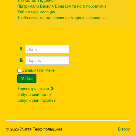
Урочистості вдалися
Підтримали Василя Бондаря та його побратимів
Хай смакує хлопцям
Треба визнати, що первинна медицина знищена
Логін
Пароль
Запам'ятати мене
Увійти
Зареєструватися
Забули свій логін?
Забули свій пароль?
© 2026 Життя Теофіпольщини
В гору