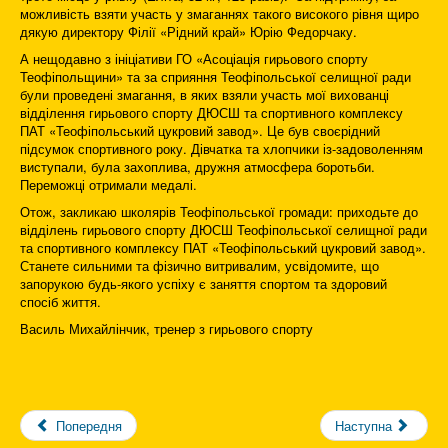
можливість взяти участь у змаганнях такого високого рівня щиро
дякую директору Філії «Рідний край» Юрію Федорчаку.
А нещодавно з ініціативи ГО «Асоціація гирьового спорту
Теофіпольщини» та за сприяння Теофіпольської селищної ради
були проведені змагання, в яких взяли участь мої вихованці
відділення гирьового спорту ДЮСШ та спортивного комплексу
ПАТ «Теофіпольський цукровий завод». Це був своєрідний
підсумок спортивного року. Дівчатка та хлопчики із-задоволенням
виступали, була захоплива, дружня атмосфера боротьби.
Переможці отримали медалі.
Отож, закликаю школярів Теофіпольської громади: приходьте до
відділень гирьового спорту ДЮСШ Теофіпольської селищної ради
та спортивного комплексу ПАТ «Теофіпольський цукровий завод».
Станете сильними та фізично витривалим, усвідомите, що
запорукою будь-якого успіху є заняття спортом та здоровий
спосіб життя.
Василь Михайлінчик, тренер з гирьового спорту
Попередня
Наступна