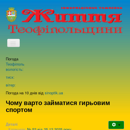
TPL_PROTOSTAR_TOGGLE_MENU
Погода
Головна
Теофіполь
вологість:
Архів випусків газети
тиск:
вітер:
Про нас
Погода на 10 днів від
sinoptik.ua
Чому варто займатися гирьовим
спортом
Зворотній зв'язок
Деталі
Категорія:
№ 52 від 25.12.2025 року