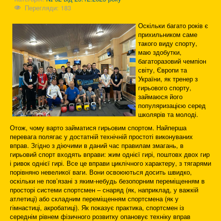
Перегляди: 183
Оскільки багато років є
прихильником саме
такого виду спорту,
маю здобутки,
багаторазовий чемпіон
світу, Європи та
України, як тренер з
гирьового спорту,
займаюся його
популяризацією серед
школярів та молоді.
Отож, чому варто займатися гирьовим спортом. Найперша
перевага полягає у достатній технічній простоті виконуваних
вправ. Згідно з діючими в даний час правилам змагань, в
гирьовий спорт входять вправи: жим однієї гирі, поштовх двох гир
і ривок однієї гирі. Все це вправи циклічного характеру, з тягарями
порівняно невеликої ваги. Вони освоюються досить швидко,
оскільки не пов’язані з яким-небудь безопорним переміщенням в
просторі системи спортсмен – снаряд (як, наприклад, у важкій
атлетиці) або складним переміщенням спортсмена (як у
гімнастиці, акробатиці). Як показує практика, спортсмен із
середнім рівнем фізичного розвитку опановує техніку вправ