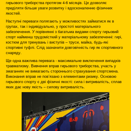
гирьового триборства протягом 4-6 місяців. Це дозволяє
приділяти більше уваги розвитку і вдосконаленню фізичних
якостей.
Наступні переваги полягають у можливостях займатися як в
групах, так і індивідуально, у простоті матеріального
забезпечення. У порівнянні з багатьма видами спорту гирьовий
спорт найменш трудомісткий у матеріальному забезпеченні: гирі,
костюм для тренувань і виступів – труси, майка, будь-які
спортивні туфлі. Слід зазначити довговічність гир як спортивного
снаряду.
Ще одна важлива перевага - максимальне виключення випадків
травматизму. Вивчення вправ гирьового триборства, участь у
змаганнях не вимагають стороннього страхування спортсмена.
Виконання вправ не пов’язано з елементами ризику. Основою
гирьового спорту є дві фізичні якості: сила і витривалість, сплав
яких дає нову якість – силову витривалість.