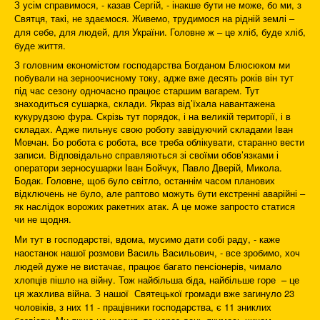
З усім справимося, - казав Сергій, - інакше бути не може, бо ми, з
Святця, такі, не здаємося. Живемо, трудимося на рідній землі –
для себе, для людей, для України. Головне ж – це хліб, буде хліб,
буде життя.
З головним економістом господарства Богданом Блюсюком ми
побували на зерноочисному току, адже вже десять років він тут
під час сезону одночасно працює старшим вагарем. Тут
знаходиться сушарка, склади. Якраз від’їхала навантажена
кукурудзою фура. Скрізь тут порядок, і на великій території, і в
складах. Адже пильнує свою роботу завідуючий складами Іван
Мовчан. Бо робота є робота, все треба облікувати, старанно вести
записи. Відповідально справляються зі своїми обов’язками і
оператори зерносушарки Іван Бойчук, Павло Дверій, Микола.
Бодак. Головне, щоб було світло, останнім часом планових
відключень не було, але раптово можуть бути екстренні аварійні –
як наслідок ворожих ракетних атак. А це може запросто статися
чи не щодня.
Ми тут в господарстві, вдома, мусимо дати собі раду, - каже
наостанок нашої розмови Василь Васильович, - все зробимо, хоч
людей дуже не вистачає, працює багато пенсіонерів, чимало
хлопців пішло на війну. Тож найбільша біда, найбільше горе – це
ця жахлива війна. З нашої Святецької громади вже загинуло 23
чоловіків, з них 11 - працівники господарства, є 11 зниклих