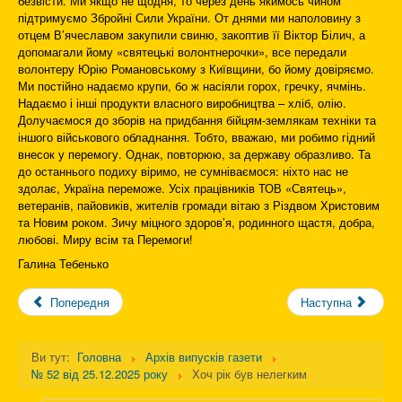
безвісти. Ми якщо не щодня, то через день якимось чином
підтримуємо Збройні Сили України. От днями ми наполовину з
отцем В’ячеславом закупили свиню, закоптив її Віктор Білич, а
допомагали йому «святецькі волонтнерочки», все передали
волонтеру Юрію Романовському з Київщини, бо йому довіряємо.
Ми постійно надаємо крупи, бо ж насіяли горох, гречку, ячмінь.
Надаємо і інші продукти власного виробництва – хліб, олію.
Долучаємося до зборів на придбання бійцям-землякам техніки та
іншого військового обладнання. Тобто, вважаю, ми робимо гідний
внесок у перемогу. Однак, повторюю, за державу образливо. Та
до останнього подиху віримо, не сумніваємося: ніхто нас не
здолає, Україна переможе. Усіх працівників ТОВ «Святець»,
ветеранів, пайовиків, жителів громади вітаю з Різдвом Христовим
та Новим роком. Зичу міцного здоров’я, родинного щастя, добра,
любові. Миру всім та Перемоги!
Галина Тебенько
Попередня
Наступна
Ви тут:
Головна
Архів випусків газети
№ 52 від 25.12.2025 року
Хоч рік був нелегким