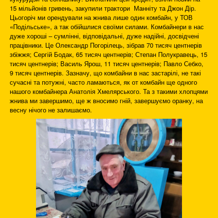
15 мільйонів гривень, закупили трактори Манніту та Джон Дір.
Цьогоріч ми орендували на жнива лише один комбайн, у ТОВ
«Подільське», а так обійшлися своїми силами. Комбайнери в нас
дуже хороші – сумлінні, відповідальні, дуже надійні, досвідчені
працівники. Це Олександр Погорілець, зібрав 70 тисяч центнерів
збіжжя; Сергій Бодак, 65 тисяч центнерів; Степан Полукравець, 15
тисяч центнерів; Василь Ярош, 11 тисяч центнерів; Павло Себко,
9 тисяч центнерів. Зазначу, що комбайни в нас застарілі, не такі
сучасні та потужні, часто ламаються, як от комбайн ще одного
нашого комбайнера Анатолія Хмелярського. Та з такими хлопцями
жнива ми завершимо, ще ж вносимо гній, завершуємо оранку, на
весну нічого не залишаємо.