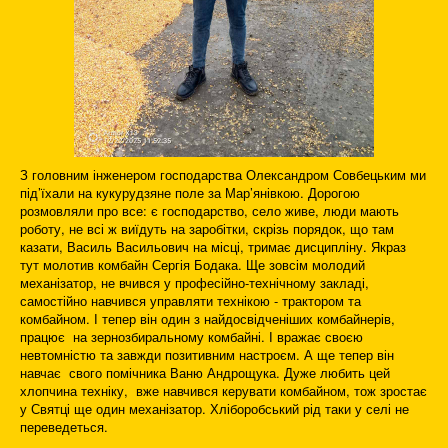
З головним інженером господарства Олександром Совбецьким ми
під’їхали на кукурудзяне поле за Мар’янівкою. Дорогою
розмовляли про все: є господарство, село живе, люди мають
роботу, не всі ж виїдуть на заробітки, скрізь порядок, що там
казати, Василь Васильович на місці, тримає дисципліну. Якраз
тут молотив комбайн Сергія Бодака. Ще зовсім молодий
механізатор, не вчився у професійно-технічному закладі,
самостійно навчився управляти технікою - трактором та
комбайном. І тепер він один з найдосвідченіших комбайнерів,
працює на зернозбиральному комбайні. І вражає своєю
невтомністю та завжди позитивним настроєм. А ще тепер він
навчає свого помічника Ваню Андрощука. Дуже любить цей
хлопчина техніку, вже навчився керувати комбайном, тож зростає
у Святці ще один механізатор. Хліборобський рід таки у селі не
переведеться.