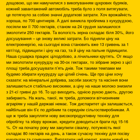
дощовою, що ми намучилися з викопуванням цукрових буряків,
кожний завантажений автомобіль треба було з поля витягувати,
це потягнуло за собою значні додаткові затрати. Хоч врожайність
хороша, по 700 центнерів. А далі виникла проблема з кукурудзою,
посіяли ми її 700 гектарів, станом на 24 грудня залишилося
змолотити 250 гектарів. Та вологість зерна складає біля 30%, його
досушування – це знову великі затрати. Бо підняли ціну на
електроенергію, на сьогодні вона становить вже 13 гривень за 1
квт/год, підвищили і ціну на газ, та й ціну на пальне підвищили.
Наша сушарка працює цілодобово, а лічильники крутять. От якщо
ми змолотили кукурудзу на 30-ох гектарах, то зібране зерно з цієї
площі треба досушувати п’ять днів. Тож такими темпами ми
будемо збирати кукурудзу ще цілий січень. Ще про ціни хочу
сказати: на мінеральні добрива, засоби захисту та насіння вони
залишаються стабільно високими, а ціну на наше молоко знизили
з 21-єї гривні до 16. То що виходить, однією рукою дають, другою
забирають. На жаль, такої, як треба, допомоги вітчизняним
аграріям у нашій державі немає. Тож диспаритет цін залишається,
найбільше він б’є по дрібним та середнім сільгоспвиробникам. А
ще ж треба закупляти нову високопродуктивну техніку для
обробітку та збору врожаю, кредити доводиться брати під 15-16
%. От на початку року ми закупили сівалку, потужність якої
складає 80 гектарів на день, а також сучасну техніку для посіву
кукурудзи та соняшнику. Виплатили цей кредит, взяли новий на