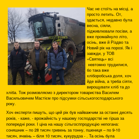
Час не стоїть на місці, а
просто летить. От,
здається, недавно була
весна, сіяли,
підживлювали посіви, а
вже промайнуло літо,
осінь, вже й Різдво та
Новий рік на порозі. Як і
завжди, у ТОВ
«Святець» всі
невтомно трудилися,
бо така вже
хліборобська доля, хоч
йде війна, а треба сіяти,
вирощувати хліб та до
хліба. Тож розмовляємо з директором товариства Василем
Васильовичем Мастієм про підсумки сільськогосподарського
року.
Хоч експерти пишуть, що цей рік був найважчим за останні десять
років, - каже, - врожайність у нашому господарстві не гірша за
попередні роки. І ціна на нашу сільгосппродукцію непогана:
соняшник – по 28 тисяч гривень за тонну, пшениця – по 9-10
тисяч, ячмінь – біля 10 тисяч, кукурудза - . Та осінь була