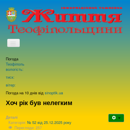
TPL_PROTOSTAR_TOGGLE_MENU
Погода
Головна
Теофіполь
вологість:
Архів випусків газети
тиск:
вітер:
Про нас
Погода на 10 днів від
sinoptik.ua
Хоч рік був нелегким
Зворотній зв'язок
Деталі
Категорія:
№ 52 від 25.12.2025 року
Перегляди: 257