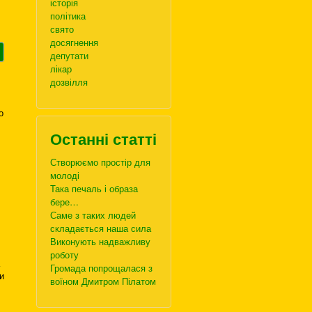
історія
політика
свято
досягнення
депутати
лікар
дозвілля
о
Останні статті
Створюємо простір для
молоді
Така печаль і образа
бере…
Саме з таких людей
складається наша сила
Виконують надважливу
роботу
Громада попрощалася з
и
воїном Дмитром Пілатом