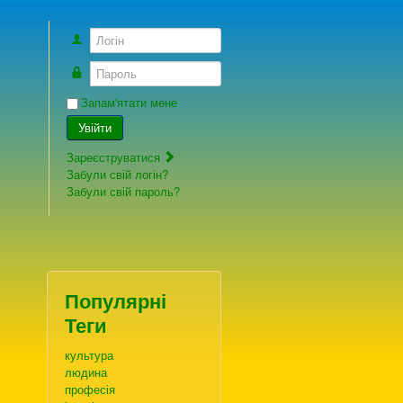
Логін
Пароль
Запам'ятати мене
Увійти
Зареєструватися
Забули свій логін?
Забули свій пароль?
Популярні
Теги
культура
людина
професія