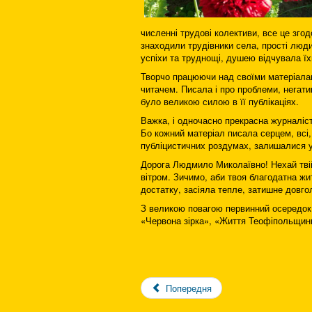
численні трудові колективи, все це зго
знаходили трудівники села, прості люд
успіхи та труднощі, душею відчувала їх
Творчо працюючи над своїми матеріалам
читачем. Писала і про проблеми, негати
було великою силою в її публікаціях.
Важка, і одночасно прекрасна журналіс
Бо кожний матеріал писала серцем, всі,
публіцистичних роздумах, залишалися у 
Дорога Людмило Миколаївно! Нехай твій
вітром. Зичимо, аби твоя благодатна ж
достатку, засіяла тепле, затишне довгол
З великою повагою первинний осередок Н
«Червона зірка», «Життя Теофіпольщини
Попередня