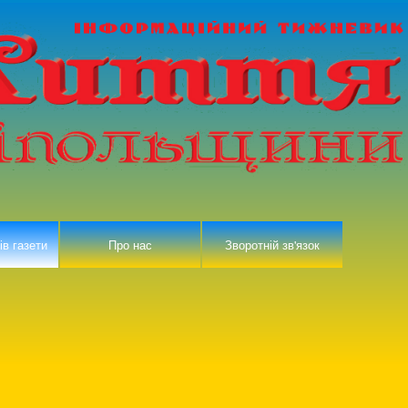
ів газети
Про нас
Зворотній зв'язок