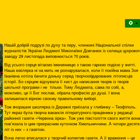
Нашій добрій подрузі по духу та перу, членкині Національної спілки
журналістів України Людмилі Миколаївні Довганюк із селища цукровог
заводу 29 листопада виповнюється 70 років.
Від усього серця вітаємо іменинницю з такою гарною подією у житті.
Наша ювілярка ні на мить не розчарувалася, коли її покійна мама Зоя
Іванівна хотіла бачити доньку серед творчообдарованих літописців
історії. Бо серцем відчувала її хист до написання творів із творів
шкільної програми і не тільки. Тому Людмила, сама по собі, а,
можливо, це її Бог послав, обрала професію до душі. І вона
залишилася вірною своєму правильному виборі.
Тож вчорашня школярка із Деражні приїхала у глибинку – Теофіполь.
Тут якраз була творча вакансія літературного працівника у редакції
районної газети «Червона зірка». Тож уже півстоліття свого життя вона
пов’язала із цим прекрасним куточком Хмельниччини. А чотири десятк
літ із них – з газетою.
Вона легко вписалася у творчий колектив газети. А її враження – це