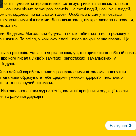
сотні чудових співрозмовників, сотні зустрічей та знайомств, повні
блокноти різних за жанром записів. Це сотні подій, нові імені людей,
дом викладалося на шпальтах газети. Особливе місце у її нотатках
и з моральними цінностями. Вона ними жила, виокреслювала їх почуття,
нє життя.
и, Людмила Миколаївна будувала їх так, ніби газета вела розмову з
вні явища. То вміло, у кожному слові, несла добірні зерна правди. Це
тська професія. Наша ювілярка не шкодує, що присвятила себе цій праці.
 про кого писала у своїх замітках, репортажах, замальовках, у
її душі.
 ювілейний корабель пливе з розправленими вітрилами, з попутнім
иттєва нива обдарувала тебе щедрим ужинком здоров’я, послала ріг
іття та нев’янучий оптимізм.
аціональної спілки журналістів, колишні працівники редакції газети
» та районної друкарні
Наступна