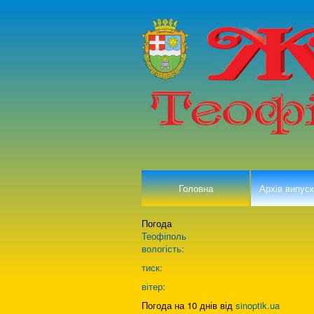
Головна
Архів випуск
Погода
Теофіполь
вологість:
тиск:
вітер:
Погода на 10 днів від
sinoptik.ua