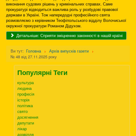
виконання судових рішень у кримінальних справах. Саме
прокуратурі відводиться важлива роль у розбудові правової
держави в Україні. Тож напередодні професійного свята
розмовляємо з керівником Теофіпольського відділу Волочиської
окружної прокуратури Романом Дідухом.
Детальніше: Сприяти зміцненню законності в нашій країні
Ви тут:
Головна
Архів випусків газети
№ 48 від 27.11.2025 року
Популярні Теги
культура
людина
професія
історія
політика
свято
досягнення
депутати
лікар
дозвілля