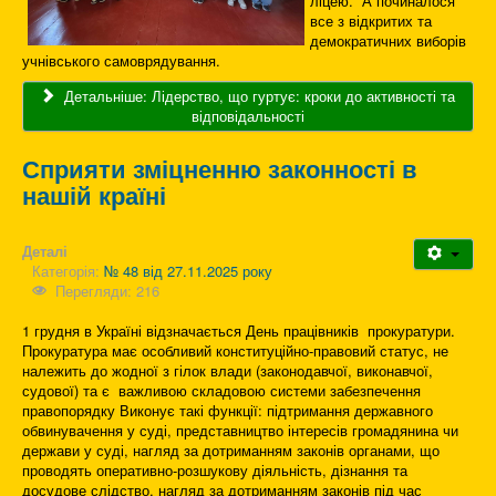
ліцею. А починалося
все з відкритих та
демократичних виборів
учнівського самоврядування.
Детальніше: Лідерство, що гуртує: кроки до активності та
відповідальності
Сприяти зміцненню законності в
нашій країні
Деталі
Категорія:
№ 48 від 27.11.2025 року
Перегляди: 216
1 грудня в Україні відзначається День працівників прокуратури.
Прокуратура має особливий конституційно-правовий статус, не
належить до жодної з гілок влади (законодавчої, виконавчої,
судової) та є важливою складовою системи забезпечення
правопорядку Виконує такі функції: підтримання державного
обвинувачення у суді, представництво інтересів громадянина чи
держави у суді, нагляд за дотриманням законів органами, що
проводять оперативно-розшукову діяльність, дізнання та
досудове слідство, нагляд за дотриманням законів під час