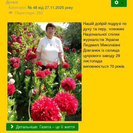
Деталі
Категорія:
№ 48 від 27.11.2025 року
Перегляди: 252
Нашій добрій подрузі по
духу та перу, членкині
Національної спілки
журналістів України
Людмилі Миколаївні
Довганюк із селища
цукрового заводу 29
листопада
виповнюється 70 років.
Детальніше: Газета – це її життя