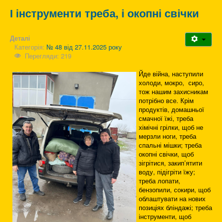
І інструменти треба, і окопні свічки
Деталі
Категорія:
№ 48 від 27.11.2025 року
Перегляди: 219
Йде війна, наступили
холоди, мокро, сиро,
тож нашим захисникам
потрібно все. Крім
продуктів, домашньої
смачної їжі, треба
хімічні грілки, щоб не
мерзли ноги, треба
спальні мішки; треба
окопні свічки, щоб
зігрітися, закип’ятити
воду, підігріти їжу;
треба лопати,
бензопили, сокири, щоб
облаштувати на нових
позиціях бліндажі; треба
інструменти, щоб