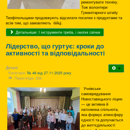
ремонтувати техніку.
Тож волонтери
Гуманітарного штабу
Теофіпольщини продовжують відсилати посилки з продуктами та
всім тим, що замовляють бійці.
Детальніше: І інструменти треба, і окопні свічки
Лідерство, що гуртує: кроки до
активності та відповідальності
Деталі
Категорія:
№ 48 від 27.11.2025 року
Перегляди: 250
Учнівське
самоврядування
Новоставецького ліцею
— це активна й
натхненна спільнота,
яка формує атмосферу
єдності та долучається
до життєдіяльності