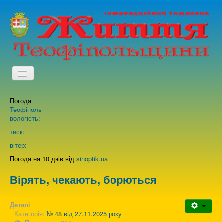
TPL_PROTOSTAR_TOGGLE_MENU
Погода
Головна
Теофіполь
вологість:
Архів випусків газети
тиск:
вітер:
Про нас
Погода на 10 днів від
sinoptik.ua
Вірять, чекають, борються
Зворотній зв'язок
Деталі
Категорія:
№ 48 від 27.11.2025 року