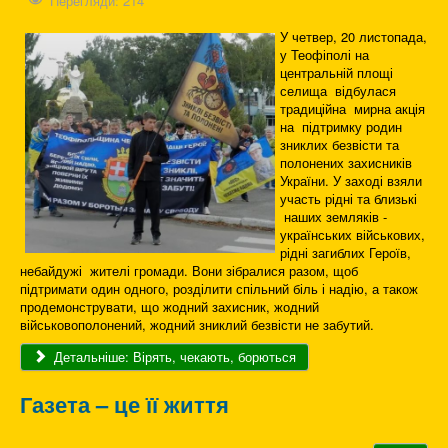
Перегляди: 214
У четвер, 20 листопада,
у Теофіполі на
центральній площі
селища відбулася
традиційна мирна акція
на підтримку родин
зниклих безвісти та
полонених захисників
України. У заході взяли
участь рідні та близькі
наших земляків -
українських військових,
рідні загиблих Героїв,
небайдужі жителі громади. Вони зібралися разом, щоб
підтримати один одного, розділити спільний біль і надію, а також
продемонструвати, що жодний захисник, жодний
військовополонений, жодний зниклий безвісти не забутий.
Детальніше: Вірять, чекають, борються
Газета – це її життя