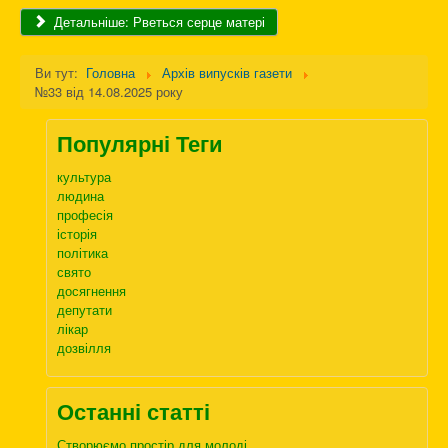
Детальніше: Рветься серце матері
Ви тут:
Головна
Архів випусків газети
№33 від 14.08.2025 року
Популярні Теги
культура
людина
професія
історія
політика
свято
досягнення
депутати
лікар
дозвілля
Останні статті
Створюємо простір для молоді