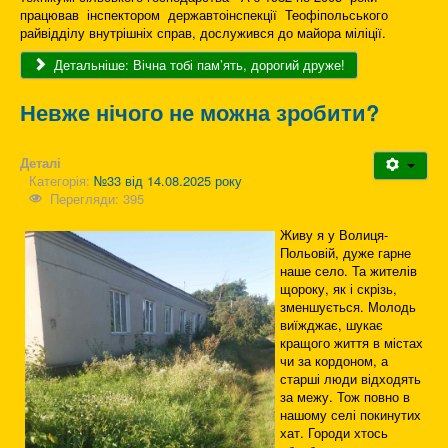
працював інспектором державтоінспекції Теофіпольського
райвідділу внутрішніх справ, дослужився до майора міліції.
Детальніше: Вічна тобі пам’ять, дорогий друже!
Невже нічого не можна зробити?
Деталі
Категорія:
№33 від 14.08.2025 року
Перегляди: 395
Живу я у Волиця-
Польовій, дуже гарне
наше село. Та жителів
щороку, як і скрізь,
зменшується. Молодь
виїжджає, шукає
кращого життя в містах
чи за кордоном, а
старші люди відходять
за межу. Тож повно в
нашому селі покинутих
хат. Городи хтось