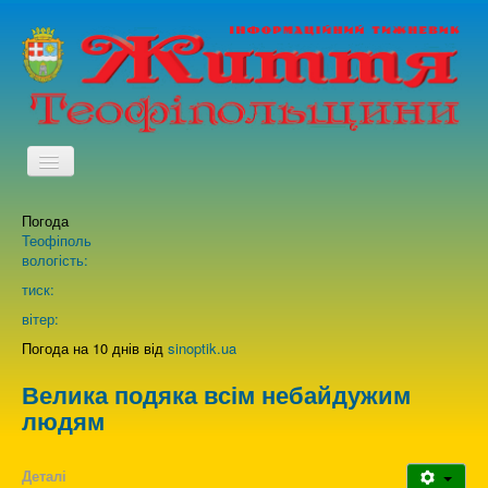
TPL_PROTOSTAR_TOGGLE_MENU
Погода
Головна
Теофіполь
вологість:
Архів випусків газети
тиск:
вітер:
Про нас
Погода на 10 днів від
sinoptik.ua
Велика подяка всім небайдужим
Зворотній зв'язок
людям
Деталі