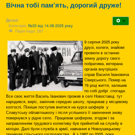
Вічна тобі пам’ять, дорогий друже!
Деталі
Категорія:
№33 від 14.08.2025 року
Перегляди: 287
9 серпня 2025 року
друзі, колеги, знайомі
провели в останню
земну дорогу свого
побратима, ветерана
органів внутрішніх
справ Василя Івановича
Сіверського. Помер на
76 році життя, залишив
по собі добрі спогади.
Все своє життя Василь Іванович прожив в селі Новоставці, тут
народився, виріс, закінчив середню школу, працював у місцевому
колгоспі. Пізніше поступив вчитися на курси шоферів у
Славутську облавтошколу і після успішного її закінчення знову
повернувся у рідне село. Працював шофером, згодом і за
направленням трудового колективу був прийнятий на службу в
міліцію. Далі були служба в армії, навчання в Новоушицькому
технікумі сільського господарства А з 1982 по 2005 роки