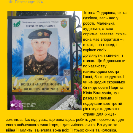
Перегляди: 274
Тетяна Федорівна, як та
бджілка, весь час у
роботі. Маленька,
худенька, а така
спритна, завзята, скрізь
вона має впоратися – і
в хаті, і на городі, і
корівок своїх
доглянути, і свиней, і
птицю. Ще й допомогти
по хазяйству
наймолодшій сестрі
Ганні, бо ж нездужає. І
чи не щодня скоренько
бігти до оселі Надії та
Юлія Вальчуків, тут
разом зі своїми
подругами вже третій
рік готують домашні
страви для бійців-
земляків. Так відчуває, що вона щось робить для перемоги, і для
свого найменшого сина Ігоря, і для чиїхось синів. Бо дуже та
війна її болить, зачепила вона всіх її трьох синів та чоловіка.