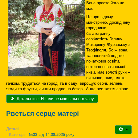
Вона просто його не
має.
Це про відому
майстриню, досвідчену
городницю,
багатогранну
особистість Галину
Макарівну Журавську з
Теофіполя. Бо ж вона,
талановитий педагог
початкової освіти,
ветеран освітянської
ниви, має золоті руки –
вишиває, шиє, плете
гачком, трудиться на городі та в саду, вирощує овочі, зелень,
ягоди та фрукти, лишки продає на базарі. А ще все життя співає.
Детальніше: Ніколи не має вільного часу
Рветься серце матері
Деталі
Категорія:
№33 від 14.08.2025 року