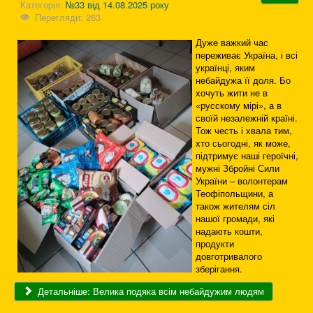
Категорія:
№33 від 14.08.2025 року
Перегляди: 263
Дуже важкий час
переживає Україна, і всі
українці, яким
небайдужа її доля. Бо
хочуть жити не в
«русскому мірі», а в
своїй незалежній країні.
Тож честь і хвала тим,
хто сьогодні, як може,
підтримує наші героїчні,
мужні Збройні Сили
України – волонтерам
Теофіпольщини, а
також жителям сіл
нашої громади, які
надають кошти,
продукти
довготривалого
зберігання.
Детальніше: Велика подяка всім небайдужим людям