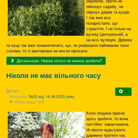
обробляє, проте не
обкошує садибу, не
обрізує дерев та кущів.
І так вже все
позаростало, що
страхіття. І не тільки на
вулиці Центральній, а
на всіх вулицях. Дерева
та кущі так вже понахилялися, що, як розвозили пайовикам тюки
соломи, то ті вантажівки не могли проїхати.
Детальніше: Невже нічого не можна зробити?
Ніколи не має вільного часу
Деталі
Категорія:
№33 від 14.08.2025 року
Перегляди: 366
Коли людина прагне
щось зробити, то вона
постійно завантажена,
їй ніколи нудьгувати,
даремно тратити час.