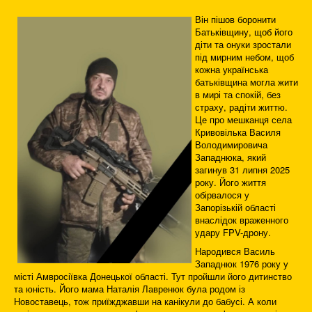
Він пішов боронити
Батьківщину, щоб його
діти та онуки зростали
під мирним небом, щоб
кожна українська
батьківщина могла жити
в мирі та спокій, без
страху, радіти життю.
Це про мешканця села
Кривовілька Василя
Володимировича
Западнюка, який
загинув 31 липня 2025
року. Його життя
обірвалося у
Запорізькій області
внаслідок враженного
удару FPV-дрону.
Народився Василь
Западнюк 1976 року у
місті Амвросіївка Донецької області. Тут пройшли його дитинство
та юність. Його мама Наталія Лавренюк була родом із
Новоставець, тож приїжджавши на канікули до бабусі. А коли