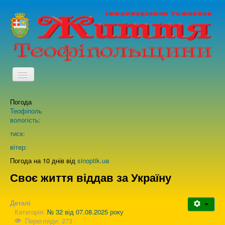
TPL_PROTOSTAR_TOGGLE_MENU
Погода
Головна
Теофіполь
вологість:
Архів випусків газети
тиск:
вітер:
Про нас
Погода на 10 днів від
sinoptik.ua
Своє життя віддав за Україну
Зворотній зв'язок
Деталі
Категорія:
№ 32 від 07.08.2025 року
Перегляди: 273