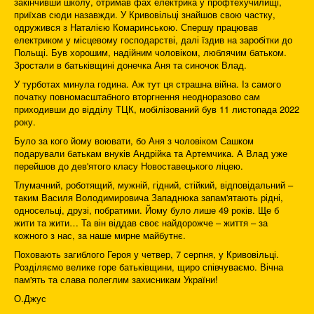
закінчивши школу, отримав фах електрика у профтехучилищі,
приїхав сюди назавжди. У Кривовільці знайшов свою частку,
одружився з Наталією Комаринською. Спершу працював
електриком у місцевому господарстві, далі їздив на заробітки до
Польщі. Був хорошим, надійним чоловіком, люблячим батьком.
Зростали в батьківщині донечка Аня та синочок Влад.
У турботах минула година. Аж тут ця страшна війна. Із самого
початку повномасштабного вторгнення неодноразово сам
приходивши до відділу ТЦК, мобілізований був 11 листопада 2022
року.
Було за кого йому воювати, бо Аня з чоловіком Сашком
подарували батькам внуків Андрійка та Артемчика. А Влад уже
перейшов до дев'ятого класу Новоставецького ліцею.
Тлумачний, роботящий, мужній, гідний, стійкий, відповідальний –
таким Василя Володимировича Западнюка запам'ятають рідні,
односельці, друзі, побратими. Йому було лише 49 років. Ще б
жити та жити… Та він віддав своє найдорожче – життя – за
кожного з нас, за наше мирне майбутнє.
Поховають загиблого Героя у четвер, 7 серпня, у Кривовільці.
Розділяємо велике горе батьківщини, щиро співчуваємо. Вічна
пам'ять та слава полеглим захисникам України!
О.Джус