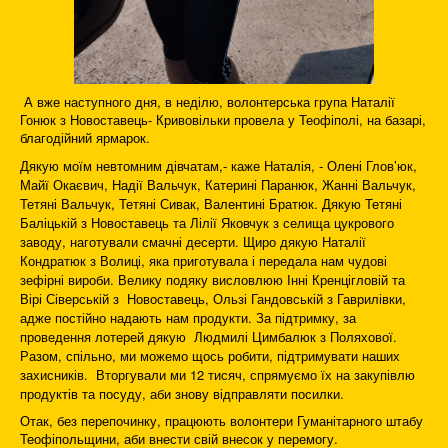
А вже наступного дня, в неділю, волонтерська група Наталії
Гонюк з Новоставець- Кривовільки провела у Теофіполі, на базарі,
благодійний ярмарок.
Дякую моїм невтомним дівчатам,- каже Наталія, - Олені Глов’юк,
Майї Окаєвич, Надії Вальчук, Катерині Паранюк, Жанні Вальчук,
Тетяні Вальчук, Тетяні Сивак, Валентині Братюк. Дякую Тетяні
Баліцькій з Новоставець та Лілії Яковчук з селища цукрового
заводу, наготували смачні десерти. Щиро дякую Наталії
Кондратюк з Волиці, яка приготувала і передала нам чудові
зефірні вироби. Велику подяку висловлюю Інні Кренцігловій та
Вірі Сіверській з Новоставець, Ользі Гандовській з Гаврилівки,
адже постійно надають нам продукти. За підтримку, за
проведення лотерей дякую Людмилі Цимбалюк з Поляхової.
Разом, спільно, ми можемо щось робити, підтримувати наших
захисників. Вторгували ми 12 тисяч, спрямуємо їх на закупівлю
продуктів та посуду, аби знову відправляти посилки.
Отак, без перепочинку, працюють волонтери Гуманітарного штабу
Теофіпольщини, аби внести свій внесок у перемогу.