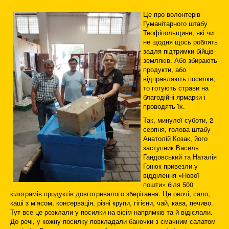
Це про волонтерів
Гуманітарного штабу
Теофіпольщини, які чи
не щодня щось роблять
задля підтримки бійців-
земляків. Або збирають
продукти, або
відправляють посилки,
то готують страви на
благодійні ярмарки і
проводять їх.
Так, минулої суботи, 2
серпня, голова штабу
Анатолій Козак, його
заступник Василь
Гандовський та Наталія
Гонюк привезли у
відділення «Нової
пошти» біля 500
кілограмів продуктів довготривалого зберігання. Це овочі, сало,
каші з м’ясом, консервація, різні крупи, гігієни, чай, кава, печиво.
Тут все це розклали у посилки на вісім напрямків та й відіслали.
До речі, у кожну посилку повкладали баночки з смачним салатом