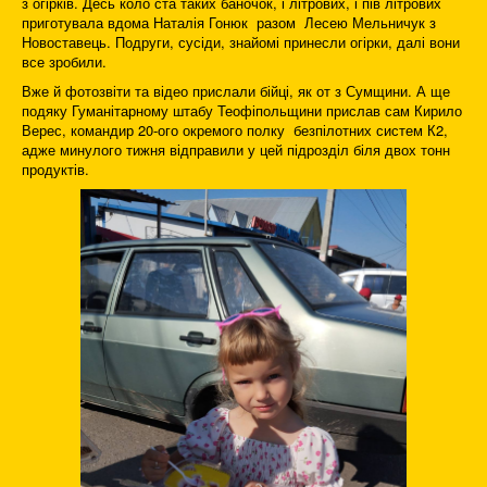
з огірків. Десь коло ста таких баночок, і літрових, і пів літрових
приготувала вдома Наталія Гонюк разом Лесею Мельничук з
Новоставець. Подруги, сусіди, знайомі принесли огірки, далі вони
все зробили.
Вже й фотозвіти та відео прислали бійці, як от з Сумщини. А ще
подяку Гуманітарному штабу Теофіпольщини прислав сам Кирило
Верес, командир 20-ого окремого полку безпілотних систем К2,
адже минулого тижня відправили у цей підрозділ біля двох тонн
продуктів.