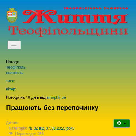
TPL_PROTOSTAR_TOGGLE_MENU
Погода
Головна
Теофіполь
вологість:
Архів випусків газети
тиск:
вітер:
Про нас
Погода на 10 днів від
sinoptik.ua
Працюють без перепочинку
Зворотній зв'язок
Деталі
Категорія:
№ 32 від 07.08.2025 року
Перегляди: 256