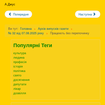
А.Джус
Попередня
Наступна
Ви тут:
Головна
Архів випусків газети
№ 32 від 07.08.2025 року
Працюють без перепочинку
Популярні Теги
культура
людина
професія
історія
політика
свято
досягнення
депутати
лікар
дозвілля