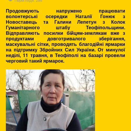
Перегляди: 295
Продовжують напружено працювати
волонтерські осередки Наталії Гонюк з
Новоставець та Галини Лепетун з Колок
Гуманітарного штабу Теофіпольщини.
Відправляють посилки бійцям-землякам вже з
продуктами довготривалого зберігання,
маскувальні сітки, проводять благодійні ярмарки
на підтримку Збройних Сил України. От минулої
неділі, 11 травня, в Теофіполі на базарі провели
черговий такий ярмарок.