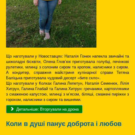
Що наготували у Новоставцях: Наталія Гонюк напекла звичайні та
шоколадні бісквіти, Олена Глов’юк приготувала голубці, печінкові
рулетики, млинці з солоним сиром та кропом, налисники з сиром.
А кондитер, справжня майстриня кулінарної справи Тетяна
Баліцька приготувала чудовий десерт «бите скло».
Що наготували у Колках Галина Лепетун, Наталія Семенюк, Лілія
Хитрун, Галина Глабай та Галина Хитрун: гречаники, картопляники
з смаженою капустою, млинці з м’ясом, біляші, смажені пиріжки з
горохом, налисники з сиром та вишнями.
Детальніше: Вторгували на дрона
Коли в душі панує доброта і любов