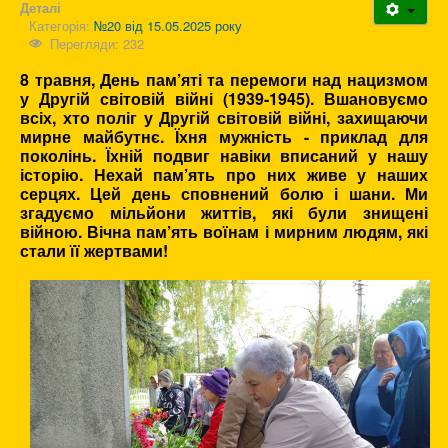
Деталі
Категорія:
№20 від 15.05.2025 року
Перегляди: 232
8 травня, День пам’яті та перемоги над нацизмом
у Другій світовій війні (1939-1945). Вшановуємо
всіх, хто поліг у Другій світовій війні, захищаючи
мирне майбутнє. Їхня мужність - приклад для
поколінь. Їхній подвиг навіки вписаний у нашу
історію. Нехай пам’ять про них живе у наших
серцях. Цей день сповнений болю і шани. Ми
згадуємо мільйони життів, які були знищені
війною. Вічна пам’ять воїнам і мирним людям, які
стали її жертвами!