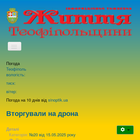
TPL_PROTOSTAR_TOGGLE_MENU
Погода
Головна
Теофіполь
вологість:
Архів випусків газети
тиск:
вітер:
Про нас
Погода на 10 днів від
sinoptik.ua
Вторгували на дрона
Зворотній зв'язок
Деталі
Категорія:
№20 від 15.05.2025 року