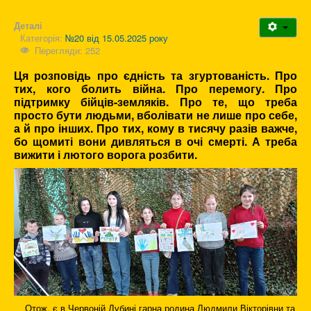
Деталі
Категорія:
№20 від 15.05.2025 року
Перегляди: 252
Ця розповідь про єдність та згуртованість. Про
тих, кого болить війна. Про перемогу. Про
підтримку бійців-земляків. Про те, що треба
просто бути людьми, вболівати не лише про себе,
а й про інших. Про тих, кому в тисячу разів важче,
бо щомиті вони дивляться в очі смерті. А треба
вижити і лютого ворога розбити.
Отож, є в Червоній Дубині гарна родина Людмили Вікторівни та