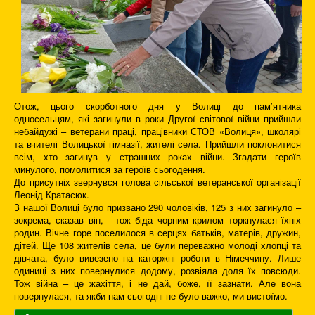
Отож, цього скорботного дня у Волиці до пам’ятника
односельцям, які загинули в роки Другої світової війни прийшли
небайдужі – ветерани праці, працівники СТОВ «Волиця», школярі
та вчителі Волицької гімназії, жителі села. Прийшли поклонитися
всім, хто загинув у страшних роках війни. Згадати героїв
минулого, помолитися за героїв сьогодення.
До присутніх звернувся голова сільської ветеранської організації
Леонід Кратасюк.
З нашої Волиці було призвано 290 чоловіків, 125 з них загинуло –
зокрема, сказав він, - тож біда чорним крилом торкнулася їхніх
родин. Вічне горе поселилося в серцях батьків, матерів, дружин,
дітей. Ще 108 жителів села, це були переважно молоді хлопці та
дівчата, було вивезено на каторжні роботи в Німеччину. Лише
одиниці з них повернулися додому, розвіяла доля їх повсюди.
Тож війна – це жахіття, і не дай, боже, її зазнати. Але вона
повернулася, та якби нам сьогодні не було важко, ми вистоїмо.