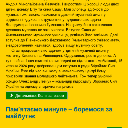
Андрія Миколайовича Левчуків. І виростили ці хороші люди двох
дітей, доньку Віту та сина Сашу. Мав хлопець здібності до
музики, тож, звісно, навчався в дитячій музичний школі у
відділенні «духові інструменти» у чудового викладача
Володимира Івановича Гуменюка. На цьому його захоплення
духовою музикою не закінчилося. Вступив Саша до
Хмельницького музичного училища, успішно його закінчив. Далі
вступив до Рівненського Державного Гуманітарного Університету,
з-задоволенням навчався, здобув вищу музичну освіту.
Став працювати викладачем у дитячій музичній школі у
містечку Клевень на Рівненщині. Одружився, росте донечка. А
тут - війна. І хоч вчителі та викладачі не підлягають мобілізації, 15
червня 2024 року добровольцем вступив в ряди Збройних Сил
України. Вже під час вишколу в навчальному центрі йому
присвоїли звання молодшого лейтенанта. Тож тепер 28-річнй
офіцер Олександр Левчук – командир підрозділу Збройних Сил
України на одному з гарячих напрямків.
Детальніше: Коли всі разом
Пам’ятаємо минуле – боремося за
майбутнє