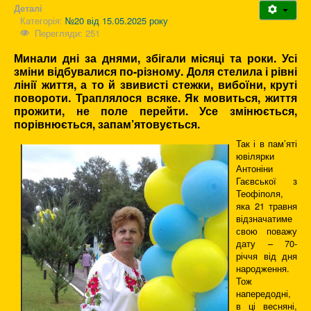
Деталі
Категорія:
№20 від 15.05.2025 року
Перегляди: 251
Минали дні за днями, збігали місяці та роки. Усі
зміни відбувалися по-різному. Доля стелила і рівні
лінії життя, а то й звивисті стежки, вибоїни, круті
повороти. Траплялося всяке. Як мовиться, життя
прожити, не поле перейти. Усе змінюється,
порівнюється, запам’ятовується.
Так і в пам’яті
ювілярки
Антоніни
Гаєвської з
Теофіполя,
яка 21 травня
відзначатиме
свою поважу
дату – 70-
річчя від дня
народження.
Тож
напередодні,
в ці весняні,