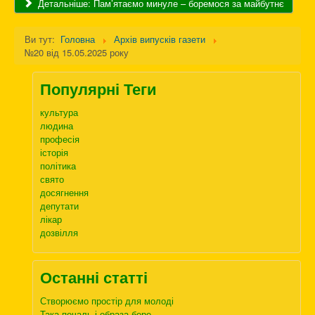
Детальніше: Пам’ятаємо минуле – боремося за майбутнє
Ви тут:
Головна
Архів випусків газети
№20 від 15.05.2025 року
Популярні Теги
культура
людина
професія
історія
політика
свято
досягнення
депутати
лікар
дозвілля
Останні статті
Створюємо простір для молоді
Така печаль і образа бере…