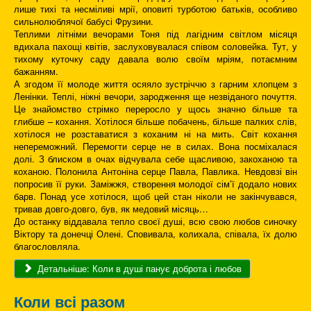
лише тихі та несміливі мрії, оповиті турботою батьків, особливо
сильнолюблячої бабусі Фрузини.
Теплими літніми вечорами Тоня під лагідним світлом місяця
вдихала пахощі квітів, заслуховувалася співом соловейка. Тут, у
тихому куточку саду давала волю своїм мріям, потаємним
бажанням.
А згодом її молоде життя осяяло зустріччю з гарним хлопцем з
Ленінки. Теплі, ніжні вечори, зародження ще незвіданого почуття.
Це знайомство стрімко переросло у щось значно більше та
глибше – кохання. Хотілося більше побачень, більше палких слів,
хотілося не розставатися з коханим ні на мить. Світ кохання
непереможний. Перемогти серце не в силах. Вона посміхалася
долі. З блиском в очах відчувала себе щасливою, закоханою та
коханою. Полонила Антоніна серце Павла, Павлика. Невдовзі він
попросив її руки. Заміжжя, створення молодої сім’ї додало нових
барв. Понад усе хотілося, щоб цей стан ніколи не закінчувався,
тривав довго-довго, був, як медовий місяць…
До останку віддавала тепло своєї душі, всю свою любов синочку
Віктору та донечці Олені. Сповивала, колихала, співала, їх долю
благословляла.
Детальніше: Коли в душі панує доброта і любов
Коли всі разом