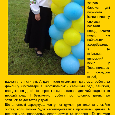
яскраві,
барвисті дні
поринула
іменинниця у
спогади,
постали
перед очима
події, які
найбільше
закарбувалис
я. Це
шкільний
випускний
вечір у
Теофіпольські
й середній
школі,
навчання в інституті. А далі, після отримання диплома, робота за
фахом у бухгалтерії в Теофіпольській селищній раді, заміжжя,
народження дітей, їх перші кроки та слова, дитячий садочок та
перший клас. І безкінечно турбота про чоловіка, дітей, про
затишок та достаток у домі.
Ще в юності зароджувалися у неї думки про тихе та спокійне
життя, коли можна буде насолоджуватися прожитими днями. А
ще про час, проведений серед друзів та наодинці. Та це були