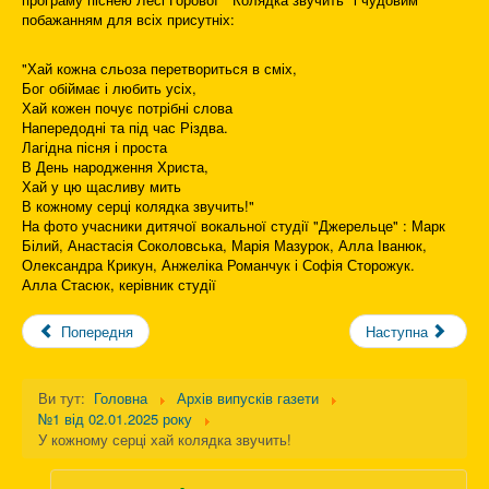
побажанням для всіх присутніх:
"Хай кожна сльоза перетвориться в сміх,
Бог обіймає і любить усіх,
Хай кожен почує потрібні слова
Напередодні та під час Різдва.
Лагідна пісня і проста
В День народження Христа,
Хай у цю щасливу мить
В кожному серці колядка звучить!"
На фото учасники дитячої вокальної студії "Джерельце" : Марк
Білий, Анастасія Соколовська, Марія Мазурок, Алла Іванюк,
Олександра Крикун, Анжеліка Романчук і Софія Сторожук.
Алла Стасюк, керівник студії
Попередня
Наступна
Ви тут:
Головна
Архів випусків газети
№1 від 02.01.2025 року
У кожному серці хай колядка звучить!