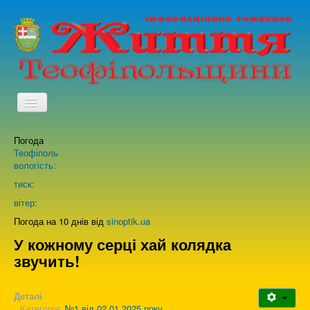
TPL_PROTOSTAR_TOGGLE_MENU
Погода
Головна
Теофіполь
вологість:
Архів випусків газети
тиск:
вітер:
Про нас
Погода на 10 днів від
sinoptik.ua
У кожному серці хай колядка
звучить!
Зворотній зв'язок
Деталі
Категорія:
№1 від 02.01.2025 року