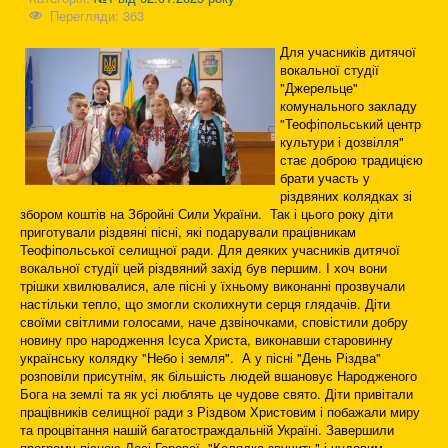
Перегляди: 363
Для учасників дитячої
вокальної студії
"Джерельце"
комунального закладу
"Теофіпольський центр
культури і дозвілля"
стає доброю традицією
брати участь у
різдвяних колядках зі
збором коштів на Збройні Сили України. Так і цього року діти
приготували різдвяні пісні, які подарували працівникам
Теофіпольської селищної ради. Для деяких учасників дитячої
вокальної студії цей різдвяний захід був першим. І хоч вони
трішки хвилювалися, але пісні у їхньому виконанні прозвучали
настільки тепло, що змогли сколихнути серця глядачів. Діти
своїми світлими голосами, наче дзвіночками, сповістили добру
новину про народження Ісуса Христа, виконавши старовинну
українську колядку "Небо і земля". А у пісні "День Різдва"
розповіли присутнім, як більшість людей вшановує Народженого
Бога на землі та як усі люблять це чудове свято. Діти привітали
працівників селищної ради з Різдвом Христовим і побажали миру
та процвітання нашій багатостраждальній Україні. Завершили
програму піснею Лесі Горової "Колядка звучить" і чудовим