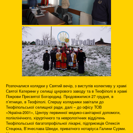
Розпочалися колядки у Святий вечір, з виступів колективу у храмі
Святої Катерини у селищі цукрового заводу та в Теофіполі в храмі
Покрови Пресвятої Богородиці. Продовжилися 27 грудня, в
п’ятницю, в Теофіполі. Спершу колядники завітали до
Теофіпольської селищної ради, далі – до офісу ТОВ
«Україна-2001», Центру первинної медико-санітарної допомоги,
поліклінічного, хірургічного та неврологічних відділень
Теофіпольської багатопрофільної лікарні, підприємців Олексія
Стецюка, В’ячеслава Шведи, приватного нотаріуса Галини Сурми.