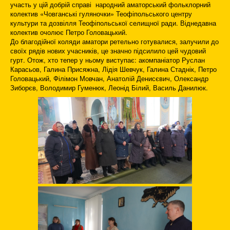
участь у цій добрій справі народний аматорський фольклорний
колектив «Човганські гуляночки» Теофіпольського центру
культури та дозвілля Теофіпольської селищної ради. Віднедавна
колектив очолює Петро Головацький.
До благодійної коляди аматори ретельно готувалися, залучили до
своїх рядів нових учасників, це значно підсилило цей чудовий
гурт. Отож, хто тепер у ньому виступає: акомпаніатор Руслан
Карасьов, Галина Присяжна, Лідія Шевчук, Галина Стаднік, Петро
Головацький, Філімон Мовчан, Анатолій Денисєвич, Олександр
Зиборєв, Володимир Гуменюк, Леонід Білий, Василь Данилюк.