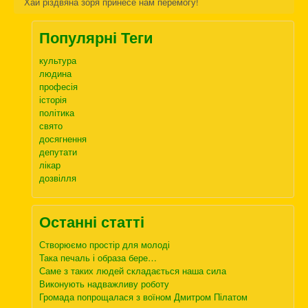
Хай різдвяна зоря принесе нам перемогу!
Популярні Теги
культура
людина
професія
історія
політика
свято
досягнення
депутати
лікар
дозвілля
Останні статті
Створюємо простір для молоді
Така печаль і образа бере…
Саме з таких людей складається наша сила
Виконують надважливу роботу
Громада попрощалася з воїном Дмитром Пілатом