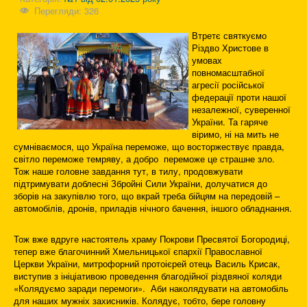
Перегляди: 326
Втретє святкуємо
Різдво Христове в
умовах
повномасштабної
агресії російської
федерації проти нашої
незалежної, суверенної
України. Та гаряче
віримо, ні на мить не
сумніваємося, що Україна переможе, що восторжествує правда,
світло переможе темряву, а добро переможе це страшне зло.
Тож наше головне завдання тут, в тилу, продовжувати
підтримувати доблесні Збройні Сили України, долучатися до
зборів на закупівлю того, що вкрай треба бійцям на передовій –
автомобілів, дронів, приладів нічного бачення, іншого обладнання.
Тож вже вдруге настоятель храму Покрови Пресвятої Богородиці,
тепер вже благочинний Хмельницької єпархії Православної
Церкви України, митрофорний протоієрей отець Василь Крисак,
виступив з ініціативою проведення благодійної різдвяної коляди
«Колядуємо заради перемоги». Аби наколядувати на автомобіль
для наших мужніх захисників. Колядує, тобто, бере головну