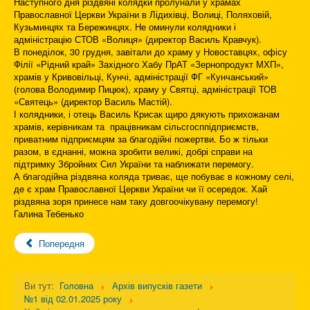
Наступного дня різдвяні колядки пролунали у храмах
Православної Церкви України в Лідихівці, Волиці, Поляховій,
Кузьминцях та Бережинцях. Не оминули колядники і
адміністрацію СТОВ «Волиця» (директор Василь Кравчук).
В понеділок, 30 грудня, завітали до храму у Новоставцях, офісу
Філії «Рідний край» Західного Хабу ПрАТ «Зернопродукт МХП»,
храмів у Кривовільці, Кунчі, адміністрації ФГ «Кунчанський»
(голова Володимир Пицюк), храму у Святці, адміністрації ТОВ
«Святець» (директор Василь Мастій).
І колядники, і отець Василь Крисак щиро дякують прихожанам
храмів, керівникам та працівникам сільсгосппідприємств,
приватним підприємцям за благодійні пожертви. Бо ж тільки
разом, в єднанні, можна зробити великі, добрі справи на
підтримку Збройних Сил України та наближати перемогу.
А благодійна різдвяна коляда триває, ще побуває в кожному селі,
де є храм Православної Церкви України чи її осередок. Хай
різдвяна зоря принесе нам таку довгоочікувану перемогу!
Галина Тебенько
Попередня
Ви тут:
Головна
Архів випусків газети
№1 від 02.01.2025 року