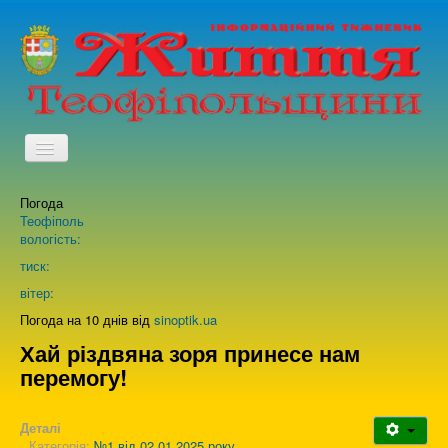
TPL_PROTOSTAR_TOGGLE_MENU
Погода
Головна
Теофіполь
вологість:
Архів випусків газети
тиск:
вітер:
Про нас
Погода на 10 днів від
sinoptik.ua
Хай різдвяна зоря принесе нам
перемогу!
Зворотній зв'язок
Деталі
Категорія:
№1 від 02.01.2025 року