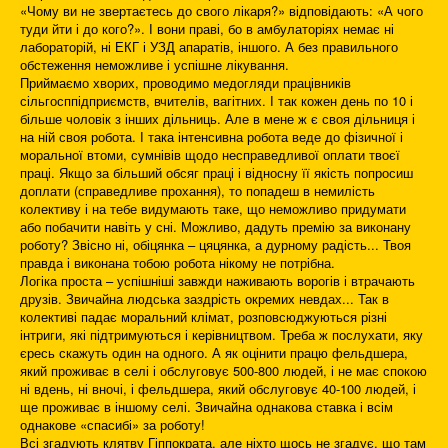
«Чому ви не звертаєтесь до свого лікаря?» відповідають: «А чого
туди йти і до кого?». І вони праві, бо в амбулаторіях немає ні
лабораторій, ні ЕКГ і УЗД апаратів, іншого. А без правильного
обстеження неможливе і успішне лікування.
Приймаємо хворих, проводимо медогляди працівників
сільгосппідприємств, вчителів, вагітних. І так кожен день по 10 і
більше чоловік з інших дільниць. Але в мене ж є своя дільниця і
на ній своя робота. І така інтенсивна робота веде до фізичної і
моральної втоми, сумнівів щодо несправедливої оплати твоєї
праці. Якщо за більший обсяг праці і відносну її якість попросиш
доплати (справедливе прохання), то попадеш в немилість
колективу і на тебе видумають таке, що неможливо придумати
або побачити навіть у сні. Можливо, дадуть премію за виконану
роботу? Звісно ні, обіцянка – цяцянка, а дурному радість... Твоя
правда і виконана тобою робота нікому не потрібна.
Логіка проста – успішніші завжди наживають ворогів і втрачають
друзів. Звичайна людська заздрість окремих невдах... Так в
колективі падає моральний клімат, розповсюджуються різні
інтриги, які підтримуються і керівництвом. Треба ж послухати, яку
єресь скажуть один на одного. А як оцінити працю фельдшера,
який проживає в селі і обслуговує 500-800 людей, і не має спокою
ні вдень, ні вночі, і фельдшера, який обслуговує 40-100 людей, і
ще проживає в іншому селі. Звичайна однакова ставка і всім
однакове «спасибі» за роботу!
Всі згадують клятву Гіппократа, але ніхто щось не згадує, що там