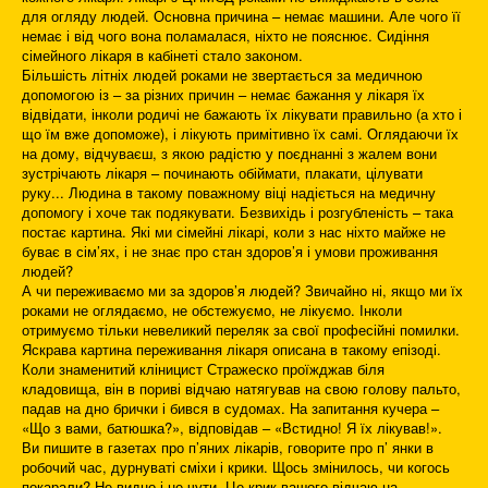
для огляду людей. Основна причина – немає машини. Але чого її
немає і від чого вона поламалася, ніхто не пояснює. Сидіння
сімейного лікаря в кабінеті стало законом.
Більшість літніх людей роками не звертається за медичною
допомогою із – за різних причин – немає бажання у лікаря їх
відвідати, інколи родичі не бажають їх лікувати правильно (а хто і
що їм вже допоможе), і лікують примітивно їх самі. Оглядаючи їх
на дому, відчуваєш, з якою радістю у поєднанні з жалем вони
зустрічають лікаря – починають обіймати, плакати, цілувати
руку... Людина в такому поважному віці надіється на медичну
допомогу і хоче так подякувати. Безвихідь і розгубленість – така
постає картина. Які ми сімейні лікарі, коли з нас ніхто майже не
буває в сім’ях, і не знає про стан здоров’я і умови проживання
людей?
А чи переживаємо ми за здоров’я людей? Звичайно ні, якщо ми їх
роками не оглядаємо, не обстежуємо, не лікуємо. Інколи
отримуємо тільки невеликий переляк за свої професійні помилки.
Яскрава картина переживання лікаря описана в такому епізоді.
Коли знаменитий кліницист Стражеско проїжджав біля
кладовища, він в пориві відчаю натягував на свою голову пальто,
падав на дно брички і бився в судомах. На запитання кучера –
«Що з вами, батюшка?», відповідав – «Встидно! Я їх лікував!».
Ви пишите в газетах про п’яних лікарів, говорите про п’ янки в
робочий час, дурнуваті сміхи і крики. Щось змінилось, чи когось
покарали? Не видно і не чути. Це крик вашого відчаю на