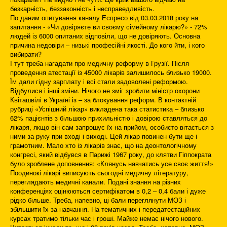
безкарність, беззаконність і несправедливість.
По даним опитування каналу Еспресо від 03.03.2018 року на
запитання - «Чи довіряєте ви своєму сімейному лікарю?» - 72%
людей із 6000 опитаних відповіли, що не довіряють. Основна
причина недовіри – низькі професійні якості. До кого йти, і кого
вибирати?
І тут треба нагадати про медичну реформу в Грузії. Після
проведення атестації із 45000 лікарів залишилось близько 19000.
Їм дали гідну зарплату і всі стали задоволені реформою.
Відбулися і інші зміни. Нічого не зміг зробити міністр охорони
Квіташвілі в Україні із – за блокування реформ. В контактній
рубриці «Успішний лікар» викладена така статистика – близько
62% пацієнтів з більшою прихильністю і довірою ставляться до
лікаря, якщо він сам запрошує їх на прийом, особисто вітається з
ними за руку при вході і виході. Цей лікар повинен бути ще і
грамотним. Мало хто із лікарів знає, що на деонтологічному
конгресі, який відбувся в Парижі 1967 року, до клятви Гіппократа
було зроблене доповнення: «Клянусь навчатись усе своє життя!»
Поодинокі лікарі виписують сьогодні медичну літературу,
переглядають медичні канали. Подані знання на різних
конференціях оцінюються сертифікатом в 0,2 – 0,4 бали і дуже
рідко більше. Треба, напевно, ці бали переглянути МОЗ і
збільшити їх за навчання. На тематичних і передатестаційних
курсах тратимо тільки час і гроші. Майже немає нічого нового.