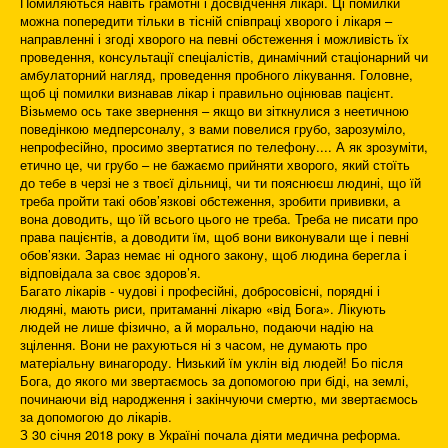
Помиляються навіть грамотні і досвідчення лікарі. Ці помилки
можна попередити тільки в тісній співпраці хворого і лікаря –
направленні і згоді хворого на певні обстеження і можливість їх
проведення, консультації спеціалістів, динамічний стаціонарний чи
амбулаторний нагляд, проведення пробного лікування. Головне,
щоб ці помилки визнавав лікар і правильно оцінював пацієнт.
Візьмемо ось таке звернення – якщо ви зіткнулися з неетичною
поведінкою медперсоналу, з вами повелися грубо, зарозуміло,
непрофесійно, просимо звертатися по телефону.... А як зрозуміти,
етично це, чи грубо – не бажаємо прийняти хворого, який стоїть
до тебе в черзі не з твоєї дільниці, чи ти пояснюєш людині, що їй
треба пройти такі обов’язкові обстеження, зробити прививки, а
вона доводить, що їй всього цього не треба. Треба не писати про
права пацієнтів, а доводити їм, щоб вони виконували ще і певні
обов’язки. Зараз немає ні одного закону, щоб людина берегла і
відповідала за своє здоров’я.
Багато лікарів - чудові і професійні, добросовісні, порядні і
людяні, мають риси, притаманні лікарю «від Бога». Лікують
людей не лише фізично, а й морально, подаючи надію на
зцілення. Вони не рахуються ні з часом, не думають про
матеріальну винагороду. Низький їм уклін від людей! Бо після
Бога, до якого ми звертаємось за допомогою при біді, на землі,
починаючи від народження і закінчуючи смертю, ми звертаємось
за допомогою до лікарів.
З 30 січня 2018 року в Україні почала діяти медична реформа.