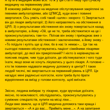
медицину на первинному рівні.
В кожному районі люди на медичне обслуговування закріплені за
певними амбулаторіями, або ЦПМСД, куди вони і повинні
звертатися. Ось уявіть собі такий «шлях» хворого: 1) Звертається
він до лікаря амбулаторії; 2) його направляють на обстеження в
ЦРЛ; 3) з результатами обстеження він знову повертається назад
в амбулаторію, а йому «Ой, це не те, треба обстежитися на це і
проконсультуватись там-то». Поїхав він знову і приїжджає вже з
новими результатами обстеження і заключеннями, а йому знову -
«То поїдьте і купіть ще ці ліки, бо в нас їх немає»... Це так на
сьогодні повинен обслуговуватись пацієнт сімейними лікарями
амбулаторії, до якої він прикріплений? І ніхто із керівництва не
пояснив людям, чим туди доїхати, де обстежуватися і чого туди
їхати, якщо вони не хочуть лікуватись у цього лікаря. А головне –
хто їм повинен надавати медичну допомогу в центрі? І таких
людей тисячі, які звертаються на первинний рівень в ЦРЛ. Це
нагадує мені радянські колгоспи, коли треба було брати
відкріплення на виїзд у голови колгоспу, щоб виїхати.
Звісно, людина вибирає ту лікарню, куди зручніше доїхати,
якісно, по можливості, обслідуватись, проконсультуватись у
суміжних спеціалістів, купити на місці ліки...
Люди вже звикли, що в ЦРЛ медична допомога таки краща і
звертаються – «А я до вас... Прийміть мене...». А на запитання