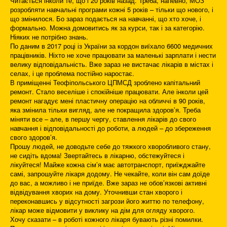
Читається інколи те, що і 20 років назад. Треба, напевно, МОЗ
розробляти навчальні програми кожні 5 років – тільки що нового, і
що змінилося. Бо зараз подається на навчанні, що хто хоче, і
формально. Можна домовитись як за курси, так і за категорію.
Ніяких не потрібно знань.
По даним в 2017 році із України за кордон виїхало 6600 медичних
працівників. Ніхто не хоче працювати за маленькі зарплати і нести
велику відповідальність. Вже зараз не вистачає лікарів в містах і
селах, і це проблема постійно наростає.
В приміщенні Теофіпольського ЦПМСД зроблено капітальний
ремонт. Стало веселіше і спокійніше працювати. Але інколи цей
ремонт нагадує мені пластичну операцію на обличчі в 90 років,
яка змінила тільки вигляд, але не покращила здоров’я. Треба
міняти все – але, в першу чергу, ставлення лікарів до свого
навчання і відповідальності до роботи, а людей – до збереження
свого здоров’я.
Прошу людей, не доводьте себе до тяжкого хворобливого стану,
не сидіть вдома! Звертайтесь в лікарню, обстежуйтеся і
лікуйтеся! Майже кожна сім’я має автотранспорт, приїжджайте
самі, запрошуйте лікаря додому. Не чекайте, коли він сам доїде
до вас, а можливо і не приїде. Вже зараз не обов’язкові активні
відвідування хворих на дому. Уточнивши стан хворого і
переконавшись у відсутності загрози його життю по телефону,
лікар може відмовити у виклику на дім для огляду хворого.
Хочу сказати – в роботі кожного лікаря бувають різні помилки.