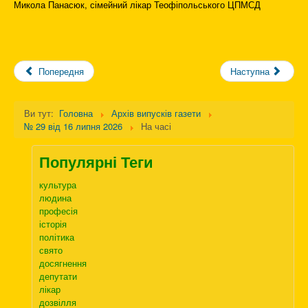
Микола Панасюк, сімейний лікар Теофіпольського ЦПМСД
Попередня
Наступна
Ви тут:
Головна
Архів випусків газети
№ 29 від 16 липня 2026
На часі
Популярні Теги
культура
людина
професія
історія
політика
свято
досягнення
депутати
лікар
дозвілля