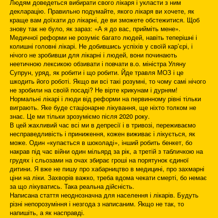
Людям доведеться вибирати свого лікаря і укласти з ним
декларацію. Правильно подумайте, якого лікаря ви хочете, як
краще вам доїхати до лікарні, де ви зможете обстежитися. Щоб
знову так не було, як зараз: «А я до вас, прийміть мене».
Медичної реформи не розуміє багато людей, навіть теперішні і
колишні головні лікарі. Не добившись успіхів у своїй кар’єрі, і
нічого не зробивши для лікарні і людей, вони починають
неетичною лексикою обзивати і повчати в.о. міністра Уляну
Супрун, уряд, як робити і що робити. Йде травля МОЗ і це
шкодить його роботі. Якщо ви всі такі розумні, то чому самі нічого
не зробили на своїй посаді? Не вірте крикунам і дурням!
Нормальні лікарі і люди від реформи на первинному рівні тільки
виграють. Яке буде стаціонарне лікування, ще ніхто толком не
знає. Це ми тільки зрозуміємо після 2020 року.
В цей жахливий час всі ми в депресії і в тривозі, переживаємо
несправедливість і приниження, кожен виживає і лікується, як
може. Один «купається в шоколаді», інший робить бенкет, бо
накрав під час війни один мільярд за рік, а третій з табличкою на
грудях і сльозами на очах збирає гроші на порятунок єдиної
дитини. Я вже не пишу про хабарництво в медицині, про захмарні
ціни на ліки. Захворів важко, треба вдома чекати смерті, бо немає
за що лікуватись. Така реальна дійсність.
Написана стаття неоднозначна для населення і лікарів. Будуть
різні непорозуміння і незгода з написаним. Якщо не так, то
напишіть, а як насправді.