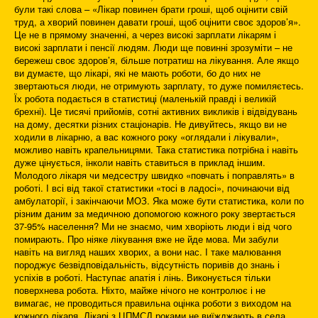
були такі слова – «Лікар повинен брати гроші, щоб оцінити свій
труд, а хворий повинен давати гроші, щоб оцінити своє здоров’я».
Це не в прямому значенні, а через високі зарплати лікарям і
високі зарплати і пенсії людям. Люди ще повинні зрозуміти – не
бережеш своє здоров’я, більше потратиш на лікування. Але якщо
ви думаєте, що лікарі, які не мають роботи, бо до них не
звертаються люди, не отримують зарплату, то дуже помиляєтесь.
Їх робота подається в статистиці (маленькій правді і великій
брехні). Це тисячі прийомів, сотні активних викликів і відвідувань
на дому, десятки різних стаціонарів. Не дивуйтесь, якщо ви не
ходили в лікарню, а вас кожного року «оглядали і лікували»,
можливо навіть крапельницями. Така статистика потрібна і навіть
дуже цінується, інколи навіть ставиться в приклад іншим.
Молодого лікаря чи медсестру швидко «повчать і поправлять» в
роботі. І всі від такої статистики «тосі в ладосі», починаючи від
амбулаторії, і закінчаючи МОЗ. Яка може бути статистика, коли по
різним даним за медичною допомогою кожного року звертається
37-95% населення? Ми не знаємо, чим хворіють люди і від чого
помирають. Про ніяке лікування вже не йде мова. Ми забули
навіть на вигляд наших хворих, а вони нас. І таке малювання
породжує безвідповідальність, відсутність поривів до знань і
успіхів в роботі. Наступає апатія і лінь. Виконується тільки
поверхнева робота. Ніхто, майже нічого не контролює і не
вимагає, не проводиться правильна оцінка роботи з виходом на
кожного лікаря. Лікарі з ЦПМСД роками не виїжджають в села