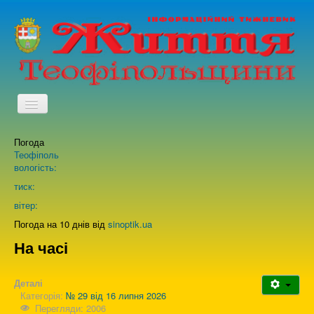
TPL_PROTOSTAR_TOGGLE_MENU
Погода
Головна
Теофіполь
вологість:
Архів випусків газети
тиск:
вітер:
Про нас
Погода на 10 днів від
sinoptik.ua
На часі
Зворотній зв'язок
Деталі
Категорія:
№ 29 від 16 липня 2026
Перегляди: 2006