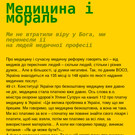
Медицина і
мораль
Ми не втратили віру у Бога, ми
перенесли її
на людей медичної професії
Про медицину і сучасну медичну реформу говорять всі – від
медиків до пересічних людей – скільки людей, стільки і різних
думок... Але в більшості, ці думки негативні. Так, по даним ВООЗ,
Україна знаходиться на 135 місці із 148 країн по якості надання
медичних послуг.
49 ст. Конституції України про безкоштовну медицину вже давно
не діє, медицина стала платною вже давно. Ось слова в.о.
міністра охорони здоров’я Уляни Супрун на каналі 112 про платну
медицину в Україні: «Це велика проблема в Україні, тому що ми
брешем. Ми говоримо, що медицина безкоштовна, а вона не така.
Ми всі платимо за все – спочатку ми повинні знайти свого лікаря і
платити, щоб нас взяли, потім ми платимо за всі ліки, за
використання матеріалів... А коли ми говоримо правду, виникає
питання - «Як це може бути?»...
А бути в медицині може все. То ж у цій статті пишу про сучасну